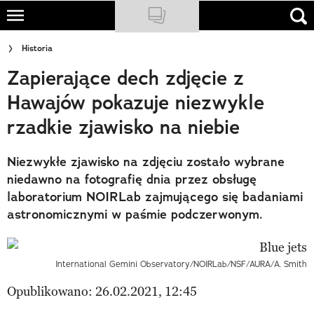
Skip
to
NATIONAL GEOGRAPHIC
Historia
main
Zapierające dech zdjęcie z
content
TRAVELER
Hawajów pokazuje niezwykle
PODCASTY
rzadkie zjawisko na niebie
Sklep
Niezwykłe zjawisko na zdjęciu zostało wybrane
Newsletter
niedawno na fotografię dnia przez obsługę
laboratorium NOIRLab zajmującego się badaniami
Cuda Polski
astronomicznymi w paśmie podczerwonym.
Wielki Konkurs Fotograficzny
Trendbook Podróżniczy
International Gemini Observatory/NOIRLab/NSF/AURA/A. Smith
Opublikowano: 26.02.2021, 12:45
Polecane