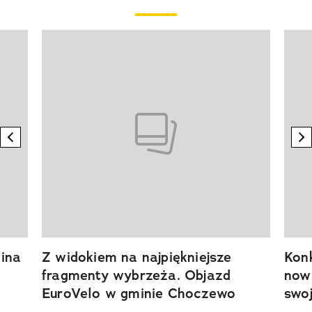
Pokazywanie elementu 1 z 20
previous element
n
ina
Z widokiem na najpiękniejsze
Kon
fragmenty wybrzeża. Objazd
now
EuroVelo w gminie Choczewo
swoj