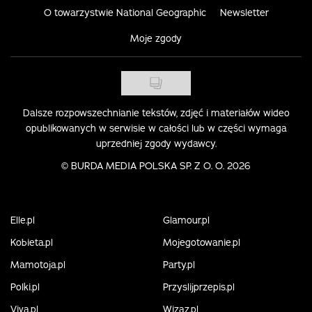
O towarzystwie National Geographic
Newsletter
Moje zgody
Dalsze rozpowszechnianie tekstów, zdjęć i materiałów wideo
opublikowanych w serwisie w całości lub w części wymaga
uprzedniej zgody wydawcy.
©
BURDA MEDIA POLSKA SP. Z O. O. 2026
Elle.pl
Glamour.pl
Kobieta.pl
Mojegotowanie.pl
Mamotoja.pl
Party.pl
Polki.pl
Przyslijprzepis.pl
Viva.pl
Wizaz.pl