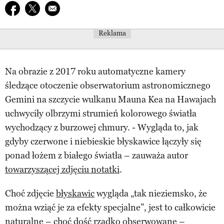
Udostępnij na facebook
Udostępnij na twitter
E-mail do przyjaciela
Reklama
Na obrazie z 2017 roku automatyczne kamery
śledzące otoczenie obserwatorium astronomicznego
Gemini na szczycie wulkanu Mauna Kea na Hawajach
uchwyciły olbrzymi strumień kolorowego światła
wychodzący z burzowej chmury. - Wygląda to, jak
gdyby czerwone i niebieskie błyskawice łączyły się
ponad łożem z białego światła – zauważa autor
towarzyszącej zdjęciu notatki
.
Choć zdjęcie
błyskawic
wygląda „tak nieziemsko, że
można wziąć je za efekty specjalne”, jest to całkowicie
naturalne – choć dość rzadko obserwowane –