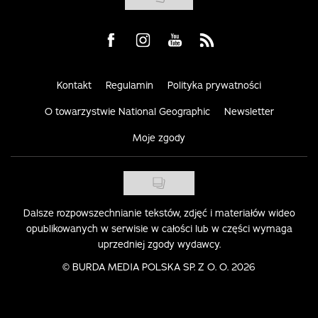
Visit us on Facebook
Visit us on Instagram
Visit us on Youtube
Visit us on Rss
Kontakt
Regulamin
Polityka prywatności
O towarzystwie National Geographic
Newsletter
Moje zgody
Dalsze rozpowszechnianie tekstów, zdjęć i materiałów wideo
opublikowanych w serwisie w całości lub w części wymaga
uprzedniej zgody wydawcy.
©
BURDA MEDIA POLSKA SP. Z O. O. 2026