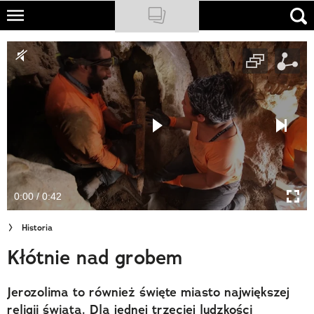
Skip
to
NATIONAL GEOGRAPHIC
main
content
TRAVELER
PODCASTY
Sklep
Newsletter
0:00 / 0:42
Cuda Polski
Historia
Wielki Konkurs Fotograficzny
Kłótnie nad grobem
Trendbook Podróżniczy
Jerozolima to również święte miasto największej
Polecane
religii świata. Dla jednej trzeciej ludzkości