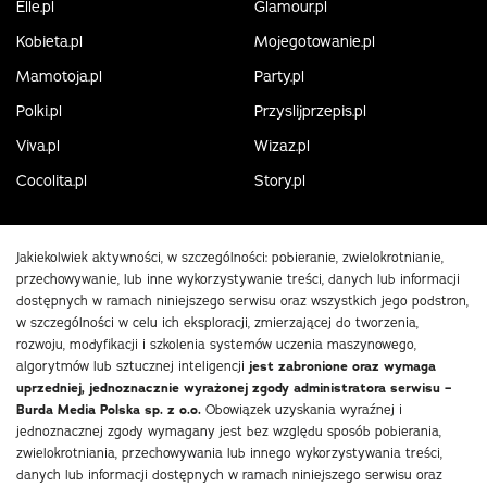
Elle.pl
Glamour.pl
Kobieta.pl
Mojegotowanie.pl
Mamotoja.pl
Party.pl
Polki.pl
Przyslijprzepis.pl
Viva.pl
Wizaz.pl
Cocolita.pl
Story.pl
Jakiekolwiek aktywności, w szczególności: pobieranie, zwielokrotnianie,
przechowywanie, lub inne wykorzystywanie treści, danych lub informacji
dostępnych w ramach niniejszego serwisu oraz wszystkich jego podstron,
w szczególności w celu ich eksploracji, zmierzającej do tworzenia,
rozwoju, modyfikacji i szkolenia systemów uczenia maszynowego,
algorytmów lub sztucznej inteligencji
jest zabronione oraz wymaga
uprzedniej, jednoznacznie wyrażonej zgody administratora serwisu –
Burda Media Polska sp. z o.o.
Obowiązek uzyskania wyraźnej i
jednoznacznej zgody wymagany jest bez względu sposób pobierania,
zwielokrotniania, przechowywania lub innego wykorzystywania treści,
danych lub informacji dostępnych w ramach niniejszego serwisu oraz