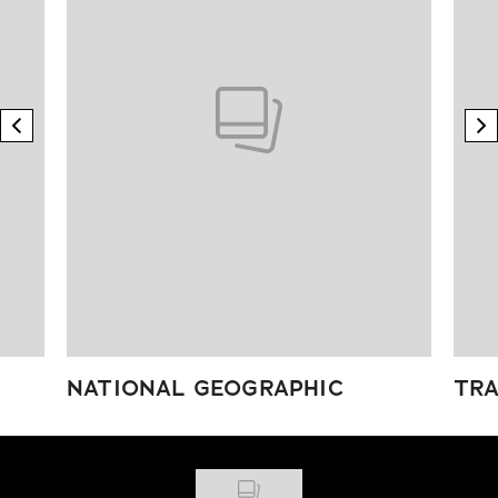
previous element
n
NATIONAL GEOGRAPHIC
TRA