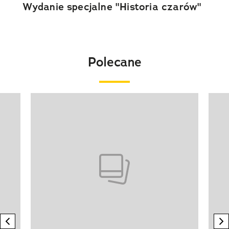
Wydanie specjalne "Historia czarów"
Polecane
Pokazywanie elementu 1 z 20
previous element
n