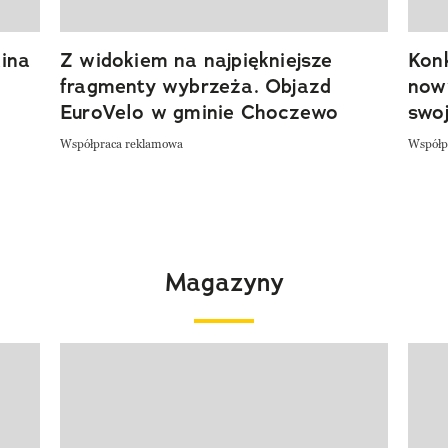
ina
Z widokiem na najpiękniejsze
Kon
fragmenty wybrzeża. Objazd
now
EuroVelo w gminie Choczewo
swoj
Współpraca reklamowa
Współp
Magazyny
Pokazywanie elementu 1 z 4