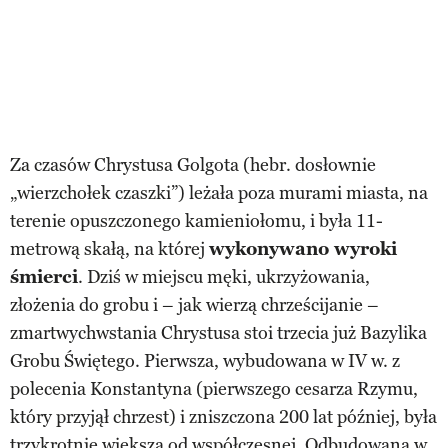
Za czasów Chrystusa Golgota (hebr. dosłownie
„wierzchołek czaszki”) leżała poza murami miasta, na
terenie opuszczonego kamieniołomu, i była 11-
metrową skałą, na której
wykonywano wyroki
śmierci
. Dziś w miejscu męki, ukrzyżowania,
złożenia do grobu i – jak wierzą chrześcijanie –
zmartwychwstania Chrystusa stoi trzecia już Bazylika
Grobu Świętego. Pierwsza, wybudowana w IV w. z
polecenia Konstantyna (pierwszego cesarza Rzymu,
który przyjął chrzest) i zniszczona 200 lat później, była
trzykrotnie większa od współczesnej. Odbudowana w