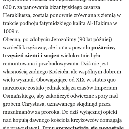
630 r. za panowania bizantyjskiego cesarza
Herakliusza, została ponownie zrównana z ziemią w
trakcie podboju fatymidzkiego kalifa Al-Hakima w
1009 r.
Obecną, po zdobyciu Jerozolimy (90 lat później)
wznieśli krzyżowcy, ale i ona z powodu
pożarów,
trzęsień ziemi i wojen
wielokrotnie była
remontowana i przebudowywana. Dziś nie jest
własnością żadnego Kościoła, ale wspólnym dobrem
wielu wyznań. Obowiązujące od XIX w. status quo
narzucone zostało jednak siłą za czasów Imperium
Osmańskiego, aby zakończyć odwieczne spory nad
grobem Chrystusa, uznawanego skądinąd przez
muzułmanów za proroka. Do dziś wyłącznej opieki
nad kopułą dawnego kościoła krzyżowców domagają
się prawosławni. Temu
sprzeciwiają się pozostałe