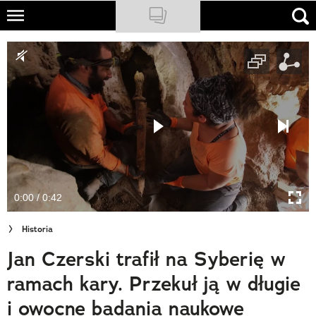
Skip
to
NATIONAL GEOGRAPHIC
main
content
TRAVELER
PODCASTY
Sklep
Newsletter
0:00 / 0:42
Cuda Polski
Historia
Wielki Konkurs Fotograficzny
Jan Czerski trafił na Syberię w
Trendbook Podróżniczy
ramach kary. Przekuł ją w długie
Polecane
i owocne badania naukowe