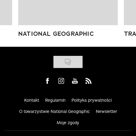
NATIONAL GEOGRAPHIC
TRA
Visit us on Facebook
Visit us on Instagram
Visit us on Youtube
Visit us on Rss
Kontakt
Regulamin
Polityka prywatności
O towarzystwie National Geographic
Newsletter
Moje zgody