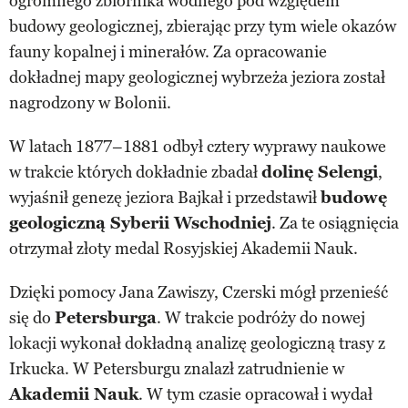
ogromnego zbiornika wodnego pod względem
budowy geologicznej, zbierając przy tym wiele okazów
fauny kopalnej i minerałów. Za opracowanie
dokładnej mapy geologicznej wybrzeża jeziora został
nagrodzony w Bolonii.
W latach 1877–1881 odbył cztery wyprawy naukowe
w trakcie których dokładnie zbadał
dolinę Selengi
,
wyjaśnił genezę jeziora Bajkał i przedstawił
budowę
geologiczną Syberii Wschodniej
. Za te osiągnięcia
otrzymał złoty medal Rosyjskiej Akademii Nauk.
Dzięki pomocy Jana Zawiszy, Czerski mógł przenieść
się do
Petersburga
. W trakcie podróży do nowej
lokacji wykonał dokładną analizę geologiczną trasy z
Irkucka. W Petersburgu znalazł zatrudnienie w
Akademii Nauk
. W tym czasie opracował i wydał