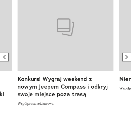
previous element
n
Konkurs! Wygraj weekend z
Niem
nowym Jeepem Compass i odkryj
Współp
ki
swoje miejsce poza trasą
Współpraca reklamowa