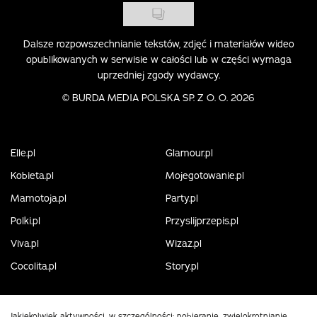
Dalsze rozpowszechnianie tekstów, zdjęć i materiałów wideo
opublikowanych w serwisie w całości lub w części wymaga
uprzedniej zgody wydawcy.
©
BURDA MEDIA POLSKA SP. Z O. O. 2026
Elle.pl
Glamour.pl
Kobieta.pl
Mojegotowanie.pl
Mamotoja.pl
Party.pl
Polki.pl
Przyslijprzepis.pl
Viva.pl
Wizaz.pl
Cocolita.pl
Story.pl
Jakiekolwiek aktywności, w szczególności: pobieranie, zwielokrotnianie,