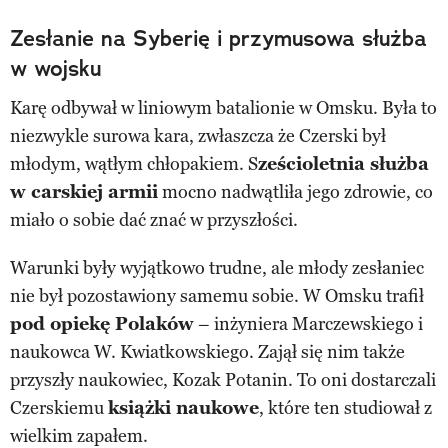
Zesłanie na Syberię i przymusowa służba
w wojsku
Karę odbywał w liniowym batalionie w Omsku. Była to
niezwykle surowa kara, zwłaszcza że Czerski był
młodym, wątłym chłopakiem. S
ześcioletnia służba
w carskiej armii
mocno nadwątliła jego zdrowie, co
miało o sobie dać znać w przyszłości.
Warunki były wyjątkowo trudne, ale młody zesłaniec
nie był pozostawiony samemu sobie. W Omsku trafił
pod opiekę Polaków
– inżyniera Marczewskiego i
naukowca W. Kwiatkowskiego. Zajął się nim także
przyszły naukowiec, Kozak Potanin. To oni dostarczali
Czerskiemu
książki naukowe
, które ten studiował z
wielkim zapałem.