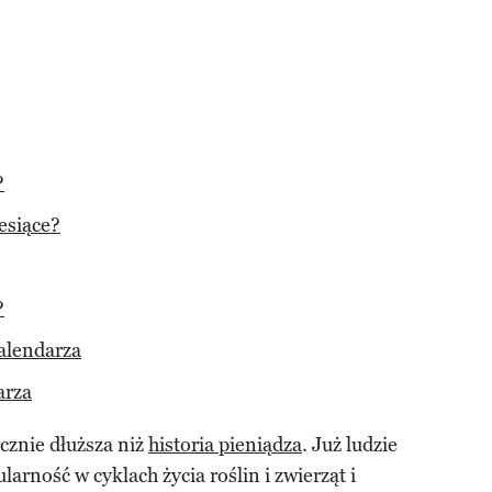
?
esiące?
?
alendarza
arza
cznie dłuższa niż
historia pieniądza
. Już ludzie
larność w cyklach życia roślin i zwierząt i