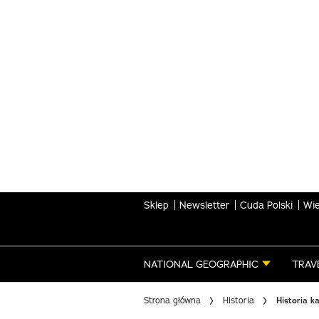
Skip
to
main
content
Sklep
Newsletter
Cuda Polski
Wie
NATIONAL GEOGRAPHIC
TRAV
Strona główna
Historia
Historia k