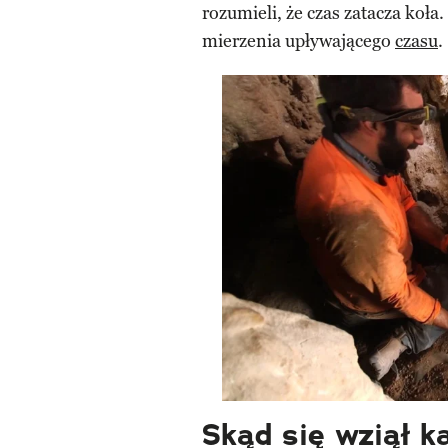
rozumieli, że czas zatacza koła
mierzenia upływającego
czasu
.
Skąd się wziął k