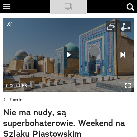
Skip
to
NATIONAL GEOGRAPHIC
main
content
TRAVELER
PODCASTY
Sklep
Newsletter
0:00 / 1:53
Cuda Polski
Traveler
Wielki Konkurs Fotograficzny
Nie ma nudy, są
Trendbook Podróżniczy
superbohaterowie. Weekend na
Polecane
Szlaku Piastowskim