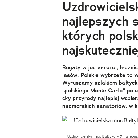
Uzdrowiciels
najlepszych 
których pols
najskutecznie
Bogaty w jod aerozol, leczni
lasów. Polskie wybrzeże to w
Wyruszamy szlakiem bałtycki
„polskiego Monte Carlo” po u
siły przyrody najlepiej wspi
nadmorskich sanatoriów, w 
Uzdrowicielska moc Bałtyku – 7 najlepszy