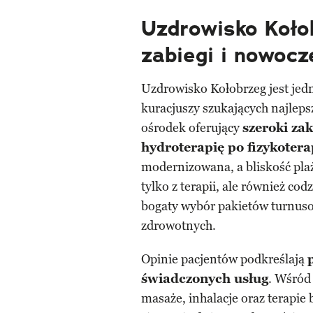
Uzdrowisko Koło
zabiegi i nowoc
Uzdrowisko Kołobrzeg jest jed
kuracjuszy szukających najlep
ośrodek oferujący
szeroki za
hydroterapię po fizykotera
modernizowana, a bliskość plaż
tylko z terapii, ale również c
bogaty wybór pakietów turnus
zdrowotnych.
Opinie pacjentów podkreślają
świadczonych usług
. Wśród
masaże, inhalacje oraz terapi