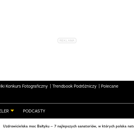
lki Konkurs Fotograficzny
Trendbook Podróżniczy
Polecane
ELER
PODCASTY
Uzdrowicielska moc Bałtyku – 7 najlepszych sanatoriów, w których polska natu