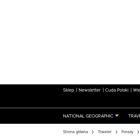
Skip
to
main
content
Sklep
Newsletter
Cuda Polski
Wie
NATIONAL GEOGRAPHIC
TRAV
Strona główna
Traveler
Porady