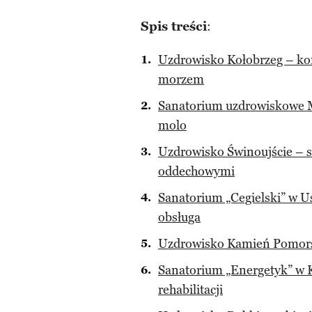
Spis treści
:
Uzdrowisko Kołobrzeg – ko
morzem
Sanatorium uzdrowiskowe MS
molo
Uzdrowisko Świnoujście – s
oddechowymi
Sanatorium „Cegielski” w U
obsługa
Uzdrowisko Kamień Pomorski
Sanatorium „Energetyk” w K
rehabilitacji