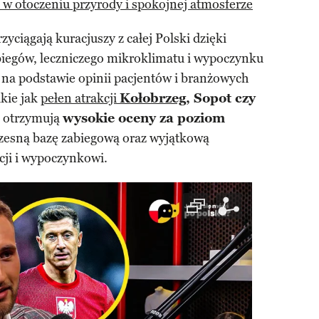
 w otoczeniu przyrody i spokojnej atmosferze
zyciągają kuracjuszy z całej Polski dzięki
biegów, leczniczego mikroklimatu i wypoczynku
 na podstawie opinii pacjentów i branżowych
kie jak
pełen atrakcji
Kołobrzeg
, Sopot czy
e otrzymują
wysokie oceny za poziom
zesną bazę zabiegową oraz wyjątkową
cji i wypoczynkowi.