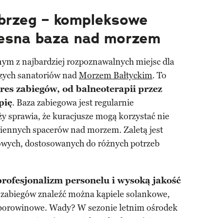
brzeg – kompleksowe
zesna baza nad morzem
nym z najbardziej rozpoznawalnych miejsc dla
szych sanatoriów nad
Morzem Bałtyckim
. To
kres zabiegów, od balneoterapii przez
pię
. Baza zabiegowa jest regularnie
y sprawia, że kuracjusze mogą korzystać nie
odziennych spacerów nad morzem. Zaletą jest
owych, dostosowanych do różnych potrzeb
profesjonalizm personelu i wysoką jakość
 zabiegów znaleźć można kąpiele solankowe,
e borowinowe. Wady? W sezonie letnim ośrodek