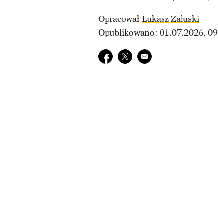
Opracował
Łukasz Załuski
Opublikowano: 01.07.2026, 09
Udostępnij na facebook
Udostępnij na twitter
E-mail do przyjaciela