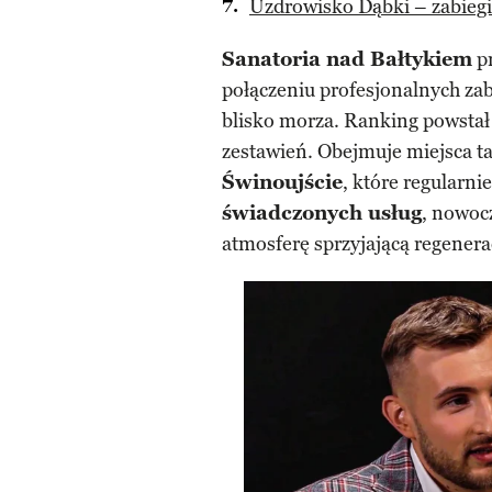
Uzdrowisko Dąbki – zabiegi
Sanatoria nad Bałtykiem
pr
połączeniu profesjonalnych za
blisko morza. Ranking powstał
zestawień. Obejmuje miejsca ta
Świnoujście
, które regularni
świadczonych usług
, nowoc
atmosferę sprzyjającą regenera