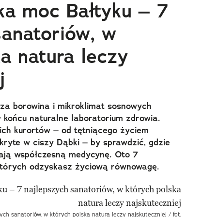
ka moc Bałtyku – 7
sanatoriów, w
ka natura leczy
j
cza borowina i mikroklimat sosnowych
 końcu naturalne laboratorium zdrowia.
ch kurortów – od tętniącego życiem
kryte w ciszy Dąbki – by sprawdzić, gdzie
erają współczesną medycynę. Oto 7
których odzyskasz życiową równowagę.
ch sanatoriów, w których polska natura leczy najskuteczniej / fot.