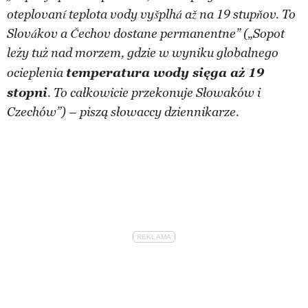
oteplovaní teplota vody vyšplhá až na 19 stupňov. To
Slovákov a Čechov dostane permanentne”
(„Sopot
leży tuż nad morzem, gdzie w wyniku globalnego
temperatura wody sięga aż 19
ocieplenia
stopni
. To całkowicie przekonuje Słowaków i
Czechów
”
) – piszą słowaccy dziennikarze.