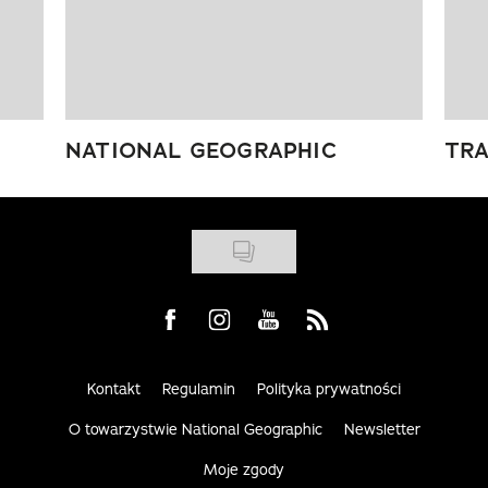
NATIONAL GEOGRAPHIC
TRA
Visit us on Facebook
Visit us on Instagram
Visit us on Youtube
Visit us on Rss
Kontakt
Regulamin
Polityka prywatności
O towarzystwie National Geographic
Newsletter
Moje zgody