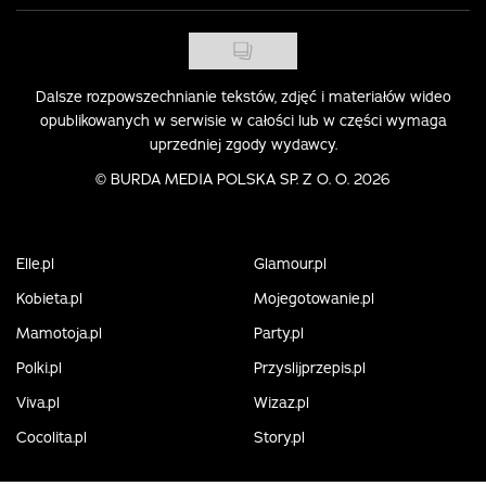
Dalsze rozpowszechnianie tekstów, zdjęć i materiałów wideo
opublikowanych w serwisie w całości lub w części wymaga
uprzedniej zgody wydawcy.
©
BURDA MEDIA POLSKA SP. Z O. O. 2026
Elle.pl
Glamour.pl
Kobieta.pl
Mojegotowanie.pl
Mamotoja.pl
Party.pl
Polki.pl
Przyslijprzepis.pl
Viva.pl
Wizaz.pl
Cocolita.pl
Story.pl