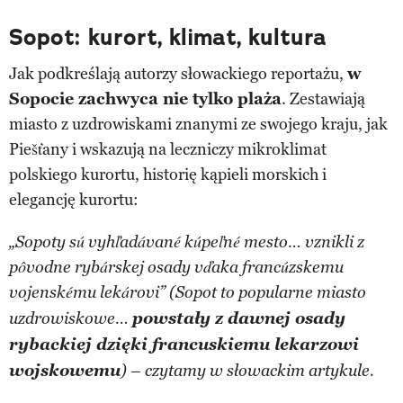
Sopot: kurort, klimat, kultura
Jak podkreślają autorzy słowackiego reportażu,
w
Sopocie zachwyca nie tylko plaża
. Zestawiają
miasto z uzdrowiskami znanymi ze swojego kraju, jak
Piešťany i wskazują na leczniczy mikroklimat
polskiego kurortu, historię kąpieli morskich i
elegancję kurortu:
„Sopoty sú vyhľadávané kúpeľné mesto… vznikli z
pôvodne rybárskej osady vďaka francúzskemu
vojenskému lekárovi”
(Sopot to popularne miasto
powstały z dawnej osady
uzdrowiskowe…
rybackiej dzięki francuskiemu lekarzowi
wojskowemu
) – czytamy w słowackim artykule.