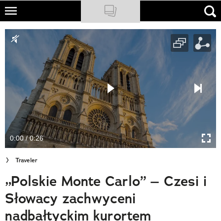
Skip
to
NATIONAL GEOGRAPHIC
main
content
TRAVELER
PODCASTY
Sklep
Newsletter
0:00 / 0:26
Cuda Polski
Traveler
Wielki Konkurs Fotograficzny
„Polskie Monte Carlo” – Czesi i
Trendbook Podróżniczy
Słowacy zachwyceni
Polecane
nadbałtyckim kurortem