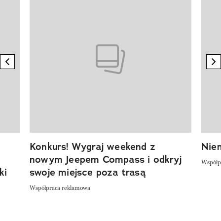
Pokazywanie elementu 1 z 20
previous element
n
Konkurs! Wygraj weekend z
Niem
nowym Jeepem Compass i odkryj
Współp
ki
swoje miejsce poza trasą
Współpraca reklamowa