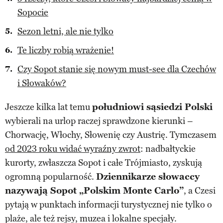
Sopocie
Sezon letni, ale nie tylko
Te liczby robią wrażenie!
Czy Sopot stanie się nowym must-see dla Czechów
i Słowaków?
Jeszcze kilka lat temu
południowi sąsiedzi Polski
wybierali na urlop raczej sprawdzone kierunki –
Chorwację, Włochy, Słowenię czy Austrię. Tymczasem
od 2023 roku widać wyraźny zwrot
: nadbałtyckie
kurorty, zwłaszcza Sopot i całe Trójmiasto, zyskują
ogromną popularność.
Dziennikarze słowaccy
nazywają Sopot „Polskim Monte Carlo”
, a Czesi
pytają w punktach informacji turystycznej nie tylko o
plaże, ale też rejsy, muzea i lokalne specjały.