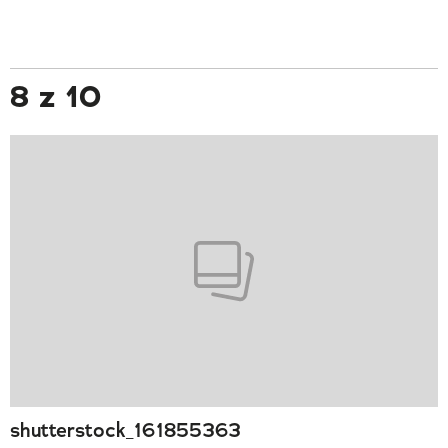
8 z 10
shutterstock_161855363