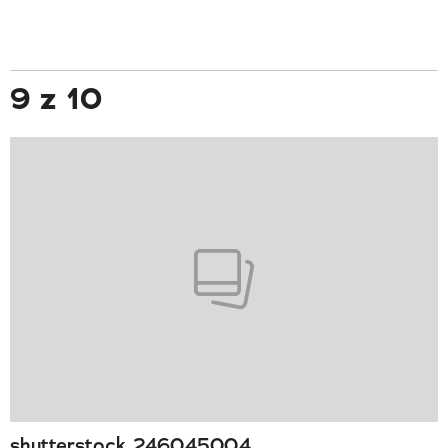
9 z 10
shutterstock_246045004