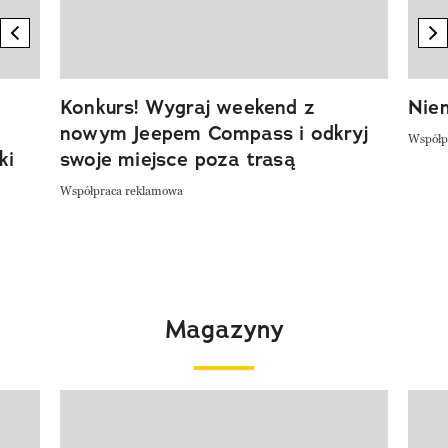
previous element
n
Konkurs! Wygraj weekend z
Niem
nowym Jeepem Compass i odkryj
Współp
ki
swoje miejsce poza trasą
Współpraca reklamowa
Magazyny
Pokazywanie elementu 1 z 4