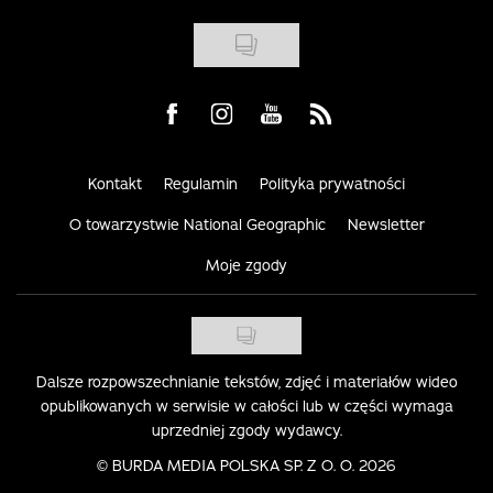
Visit us on Facebook
Visit us on Instagram
Visit us on Youtube
Visit us on Rss
Kontakt
Regulamin
Polityka prywatności
O towarzystwie National Geographic
Newsletter
Moje zgody
Dalsze rozpowszechnianie tekstów, zdjęć i materiałów wideo
opublikowanych w serwisie w całości lub w części wymaga
uprzedniej zgody wydawcy.
©
BURDA MEDIA POLSKA SP. Z O. O. 2026