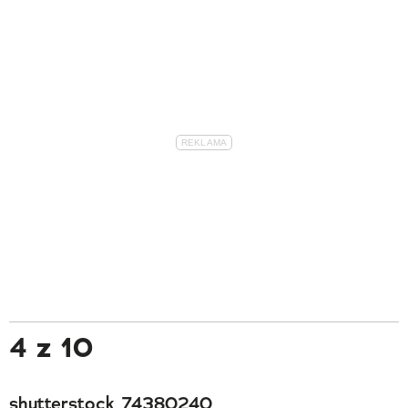
4 z 10
shutterstock_74380240