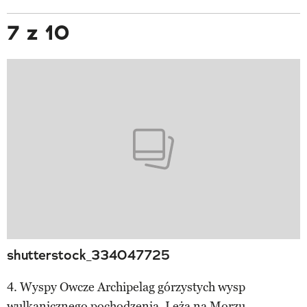
7 z 10
shutterstock_334047725
4. Wyspy Owcze Archipelag górzystych wysp
wulkanicznego pochodzenia. Leżą na Morzu