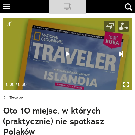
Skip
to
NATIONAL GEOGRAPHIC
main
content
TRAVELER
PODCASTY
Sklep
Newsletter
0:00 / 0:30
Cuda Polski
Traveler
Wielki Konkurs Fotograficzny
Oto 10 miejsc, w których
Trendbook Podróżniczy
(praktycznie) nie spotkasz
Polecane
Polaków