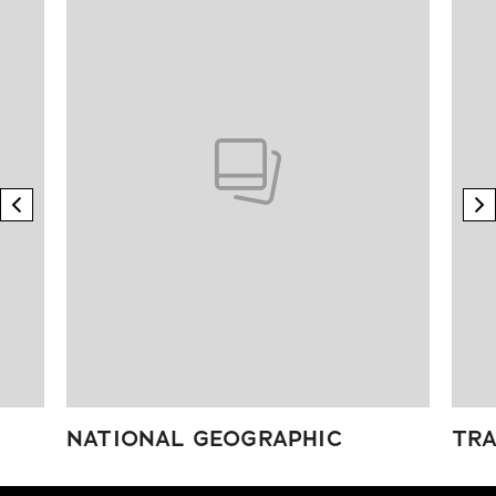
previous element
n
NATIONAL GEOGRAPHIC
TRA