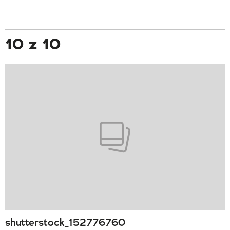
10 z 10
shutterstock_152776760