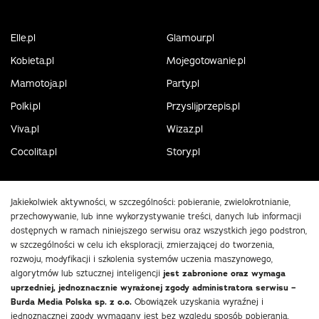
Elle.pl
Glamour.pl
Kobieta.pl
Mojegotowanie.pl
Mamotoja.pl
Party.pl
Polki.pl
Przyslijprzepis.pl
Viva.pl
Wizaz.pl
Cocolita.pl
Story.pl
Jakiekolwiek aktywności, w szczególności: pobieranie, zwielokrotnianie,
przechowywanie, lub inne wykorzystywanie treści, danych lub informacji
dostępnych w ramach niniejszego serwisu oraz wszystkich jego podstron,
w szczególności w celu ich eksploracji, zmierzającej do tworzenia,
rozwoju, modyfikacji i szkolenia systemów uczenia maszynowego,
algorytmów lub sztucznej inteligencji
jest zabronione oraz wymaga
uprzedniej, jednoznacznie wyrażonej zgody administratora serwisu –
Burda Media Polska sp. z o.o.
Obowiązek uzyskania wyraźnej i
jednoznacznej zgody wymagany jest bez względu sposób pobierania,