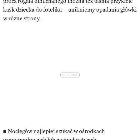
prócz rogala dmuchanego można też taśmą przykleić
kask dziecka do fotelika – unikniemy opadania główki
w różne strony.
■ Noclegów najlepiej szukać w ośrodkach
wypoczynkowych lub gospodarstwach