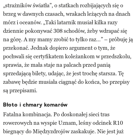
„strażników światła”, o statkach rozbijających się o
brzeg w dawnych czasach, wrakach leżących na dnach
mórz i oceanów. „Taki latarnik musiał kilka razy
dziennie pokonywać 308 schodów, żeby wdrapać się
na górę. A my mamy zrobić to tylko raz…” – próbuję ją
przekonać. Jednak dopiero argument o tym, że
pochwali się certyfikatem koleżankom w przedszkolu,
sprawia, że mała staje na palcach przed panią
sprzedającą bilety, udając, że jest trochę starsza. Tę
zabawę będzie musiała ciągnąć do końca, bo przepisy
są przepisami.
Błoto i chmary komarów
Fatalna kombinacja. Po doskonałej sieci tras
rowerowych na wyspie Uznam, leśny odcinek R10
biegnący do Międzyzdrojów zaskakuje. Nie jest już