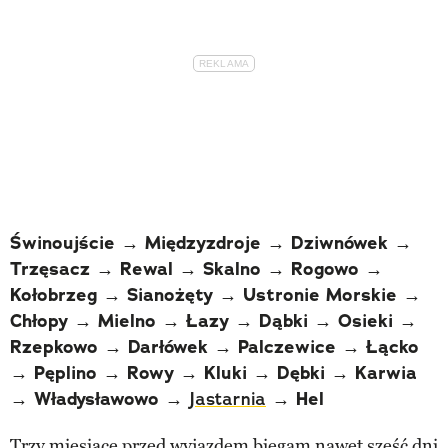
Świnoujście → Międzyzdroje → Dziwnówek →
Trzęsacz → Rewal → Skalno → Rogowo →
Kołobrzeg → Sianożęty → Ustronie Morskie →
Chłopy → Mielno → Łazy → Dąbki → Osieki →
Rzepkowo → Darłówek → Palczewice → Łącko
→ Pęplino → Rowy → Kluki → Dębki → Karwia
→ Władysławowo →
Jastarnia
→ Hel
Trzy miesiące przed wyjazdem biegam nawet sześć dni