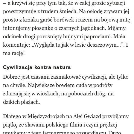
– a krzywi się przy tym tak, że w całej grozie sytuacji
powstrzymuję z trudem śmiech. Na osłodę zrywam jej
prosto z krzaka garść borówek i razem na bojową nutę
intonujemy piosenkę o czarnych jagódkach. Mijamy
odcinek drogi porośnięty bujnymi paprociami. Mała
komentuje: „Wygląda tu jak w lesie deszczowym…”. I
ma rację!
Cywilizacja kontra natura
Dobrze jest czasami zasmakować cywilizacji, ale tylko
na chwilę. Największe bowiem cuda w podróży
zdarzają się w wioskach, na poboczach dróg, na
dzikich plażach.
Dlatego w Międzyzdrojach na Alei Gwiazd przybijamy
piątkę ze sławami polskiego filmu i czym prędzej
umykamy z tego jarmarcznego rozgardiaszu. Dużo