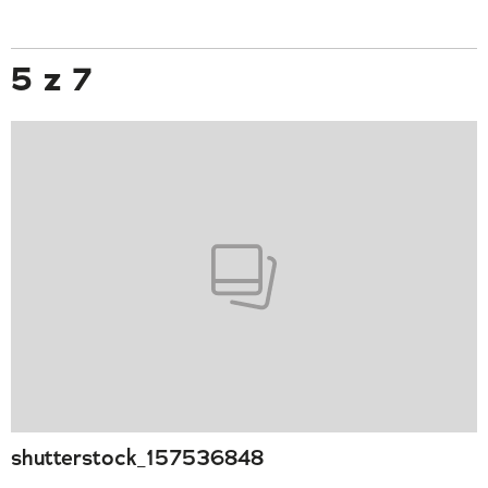
5 z 7
shutterstock_157536848