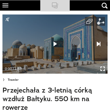
Skip
to
NATIONAL GEOGRAPHIC
main
content
TRAVELER
PODCASTY
Sklep
Newsletter
0:00 / 1:53
Cuda Polski
Traveler
Wielki Konkurs Fotograficzny
Przejechała z 3-letnią córką
Trendbook Podróżniczy
wzdłuż Bałtyku. 550 km na
Polecane
rowerze