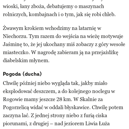
wioski, łany zboża, debatujemy o maszynach
rolniczych, kombajnach i o tym, jak się robi chleb.
Żwawym krokiem wchodzimy na latarnię w
Niechorzu. Tym razem do wejścia na wieżę motywuje
Jaśminę to, że jej ukochany miś zobaczy z góry wesołe
miasteczko. W nagrodę zabieram ją na przejażdżkę
diabelskim młynem.
Pogoda (ducha)
Chwilę później niebo wygląda tak, jakby miało
eksplodować deszczem, a do kolejnego noclegu w
Rogowie mamy jeszcze 28 km. W Skalnie za
Pogorzelicą widać w oddali błyskawice. Chwilę potem
zaczyna lać. Z jednej strony niebo z furią ciska
piorunami, z drugiej – nad jeziorem Liwia Łuża