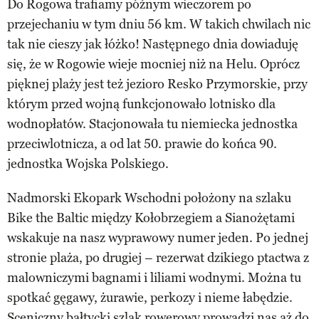
Do Rogowa trafiamy późnym wieczorem po
przejechaniu w tym dniu 56 km. W takich chwilach nic
tak nie cieszy jak łóżko! Następnego dnia dowiaduję
się, że w Rogowie wieje mocniej niż na Helu. Oprócz
pięknej plaży jest też jezioro Resko Przymorskie, przy
którym przed wojną funkcjonowało lotnisko dla
wodnopłatów. Stacjonowała tu niemiecka jednostka
przeciwlotnicza, a od lat 50. prawie do końca 90.
jednostka Wojska Polskiego.
Nadmorski Ekopark Wschodni położony na szlaku
Bike the Baltic między Kołobrzegiem a Sianożętami
wskakuje na nasz wyprawowy numer jeden. Po jednej
stronie plaża, po drugiej – rezerwat dzikiego ptactwa z
malowniczymi bagnami i liliami wodnymi. Można tu
spotkać gęgawy, żurawie, perkozy i nieme łabędzie.
Sceniczny bałtycki szlak rowerowy prowadzi nas aż do