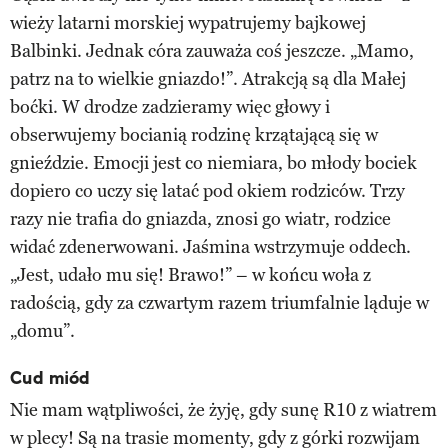
wieży latarni morskiej wypatrujemy bajkowej
Balbinki. Jednak córa zauważa coś jeszcze. „Mamo,
patrz na to wielkie gniazdo!”. Atrakcją są dla Małej
boćki. W drodze zadzieramy więc głowy i
obserwujemy bocianią rodzinę krzątającą się w
gnieździe. Emocji jest co niemiara, bo młody bociek
dopiero co uczy się latać pod okiem rodziców. Trzy
razy nie trafia do gniazda, znosi go wiatr, rodzice
widać zdenerwowani. Jaśmina wstrzymuje oddech.
„Jest, udało mu się! Brawo!” – w końcu woła z
radością, gdy za czwartym razem triumfalnie ląduje w
„domu”.
Cud miód
Nie mam wątpliwości, że żyję, gdy sunę R10 z wiatrem
w plecy! Są na trasie momenty, gdy z górki rozwijam