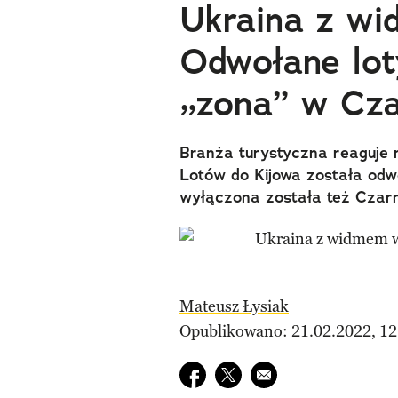
Ukraina z wi
Odwołane lot
„zona” w Cz
Branża turystyczna reaguje 
Lotów do Kijowa została odw
wyłączona została też Czarn
Mateusz Łysiak
Opublikowano: 21.02.2022, 12
Udostępnij na facebook
Udostępnij na twitter
E-mail do przyjaciela