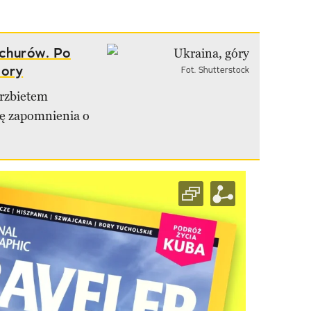
echurów. Po
hory
Fot. Shutterstock
grzbietem
lę zapomnienia o