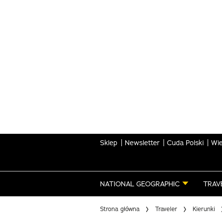
Skip
to
main
content
Sklep
Newsletter
Cuda Polski
Wie
NATIONAL GEOGRAPHIC
TRAV
Strona główna
Traveler
Kierunki