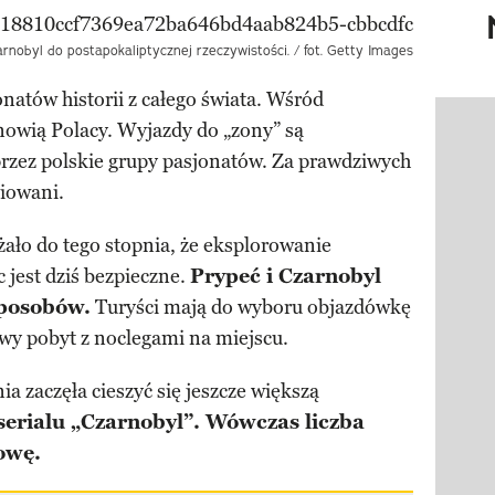
rnobyl do postapokaliptycznej rzeczywistości. / fot. Getty Images
onatów historii z całego świata. Wśród
nowią Polacy. Wyjazdy do „zony” są
Pokazy
zez polskie grupy pasjonatów. Za prawdziwych
iowani.
ało do tego stopnia, że eksplorowanie
 jest dziś bezpieczne.
Prypeć i Czarnobyl
sposobów.
Turyści mają do wyboru objazdówkę
wy pobyt z noclegami na miejscu.
a zaczęła cieszyć się jeszcze większą
serialu „Czarnobyl”. Wówczas liczba
owę.