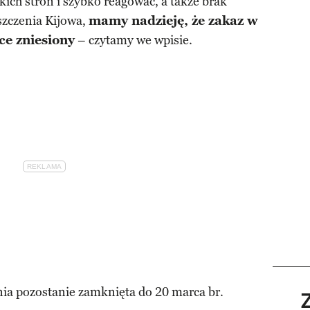
kich stron i szybko reagować, a także brak
szczenia Kijowa,
mamy nadzieję, że zakaz w
ce zniesiony
– czytamy we wpisie.
ia pozostanie zamknięta do 20 marca br.