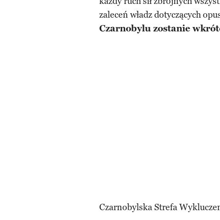
każdy ruch sił zbrojnych wszyst
zaleceń władz dotyczących opu
Czarnobylu zostanie wkrót
Czarnobylska Strefa Wykluczen