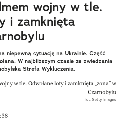
dmem wojny w tle.
y i zamknięta
arnobylu
na niepewną sytuację na Ukrainie. Część
ołana. W najbliższym czasie ze zwiedzania
obylska Strefa Wykluczenia.
fot. Getty Images
:38