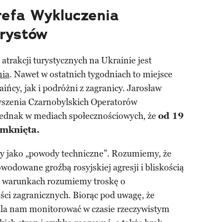
refa Wykluczenia
urystów
atrakcji turystycznych na Ukrainie jest
nia
. Nawet w ostatnich tygodniach to miejsce
ińcy, jak i podróżni z zagranicy. Jarosław
yszenia Czarnobylskich Operatorów
jednak w mediach społecznościowych, że
od 19
amknięta.
ny jako „powody techniczne”. Rozumiemy, że
wodowane groźbą rosyjskiej agresji i bliskością
ch warunkach rozumiemy troskę o
ści zagranicznych. Biorąc pod uwagę, że
la nam monitorować w czasie rzeczywistym