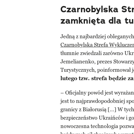
Czarnobylska St
zamknięta dla t
Jedną z najbardziej obleganych 
Czarnobylska Strefa Wyklucze
tłumnie zwiedzali zarówno Ukra
Jemelianenko, prezes Stowarz
Turystycznych, poinformował 
lutego tzw. strefa będzie z
– Oficjalny powód jest wyraża
jest to najprawdopodobniej spo
granicy z Białorusią […] W ty
bezpieczeństwo Ukraińców i go
nowoczesna technologia pozwa