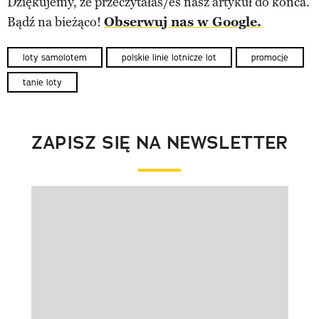
Dziękujemy, że przeczytałaś/eś nasz artykuł do końca.
Bądź na bieżąco!
Obserwuj nas w Google.
loty samolotem
polskie linie lotnicze lot
promocje
tanie loty
ZAPISZ SIĘ NA NEWSLETTER
Pokazywanie elementu 1 z 1