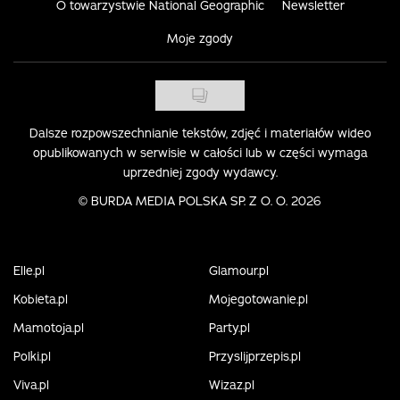
O towarzystwie National Geographic
Newsletter
Moje zgody
Dalsze rozpowszechnianie tekstów, zdjęć i materiałów wideo
opublikowanych w serwisie w całości lub w części wymaga
uprzedniej zgody wydawcy.
©
BURDA MEDIA POLSKA SP. Z O. O. 2026
Elle.pl
Glamour.pl
Kobieta.pl
Mojegotowanie.pl
Mamotoja.pl
Party.pl
Polki.pl
Przyslijprzepis.pl
Viva.pl
Wizaz.pl