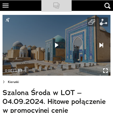
Skip
to
NATIONAL GEOGRAPHIC
main
content
TRAVELER
PODCASTY
Sklep
Newsletter
0:00 / 1:53
Cuda Polski
Kierunki
Wielki Konkurs Fotograficzny
Szalona Środa w LOT –
Trendbook Podróżniczy
04.09.2024. Hitowe połączenie
Polecane
w promocyjnej cenie