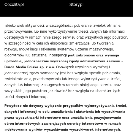
Cocolita.pl
Story.pl
Jakiekolwiek aktywności, w szczególności: pobieranie, zwielokrotnianie,
przechowywanie, lub inne wykorzystywanie treści, danych lub informacji
dostępnych w ramach niniejszego serwisu oraz wszystkich jego podstron,
w szczególności w celu ich eksploracji, zmierzającej do tworzenia,
rozwoju, modyfikacji i szkolenia systemów uczenia maszynowego,
algorytmów lub sztucznej inteligencji
jest zabronione oraz wymaga
uprzedniej, jednoznacznie wyrażonej zgody administratora serwisu –
Burda Media Polska sp. z o.o.
Obowiązek uzyskania wyraźnej i
jednoznacznej zgody wymagany jest bez względu sposób pobierania,
zwielokrotniania, przechowywania lub innego wykorzystywania treści,
danych lub informacji dostępnych w ramach niniejszego serwisu oraz
wszystkich jego podstron, jak również bez względu na charakter tych
treści, danych i informacji.
Powyższe nie dotyczy wyłącznie przypadków wykorzystywania treści,
danych i informacji w celu umożliwienia i ułatwienia ich wyszukiwania
przez wyszukiwarki internetowe oraz umożliwienia pozycjonowania
stron internetowych zawierających serwisy internetowe w ramach
indeksowania wyników wyszukiwania wyszukiwarek internetowych.