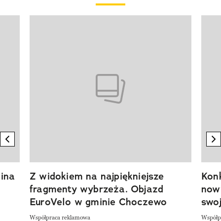
Pokazywanie elementu 1 z 20
previous element
n
ina
Z widokiem na najpiękniejsze
Kon
fragmenty wybrzeża. Objazd
now
EuroVelo w gminie Choczewo
swoj
Współpraca reklamowa
Współp