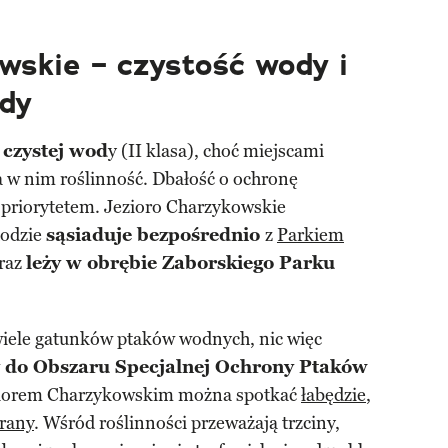
wskie – czystość wody i
dy
z
czystej wod
y (II klasa), choć miejscami
a w nim roślinność. Dbałość o ochronę
 priorytetem. Jezioro Charzykowskie
hodzie
sąsiaduje bezpośrednio
z
Parkiem
raz
leży w obrębie Zaborskiego Parku
iele gatunków ptaków wodnych, nic więc
y do Obszaru Specjalnej Ochrony Ptaków
ziorem Charzykowskim można spotkać
łabędzie
,
rany
. Wśród roślinności przeważają trzciny,