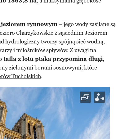
do 1363,8 ha
, a maksymalna głębokość
 jeziorem rynnowym
– jego wody zasilane są
 Jezioro Charzykowskie z sąsiednim Jeziorem
ad hydrologiczny tworzy spójną sieć wodną,
akarzy i miłośników spływów. Z uwagi na
o tafla z lotu ptaka przypomina długi,
ony zielonymi borami sosnowymi, które
rów Tucholskich
.