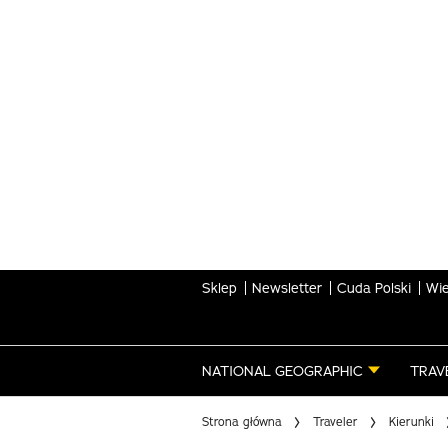
Skip
to
main
content
Sklep
Newsletter
Cuda Polski
Wie
NATIONAL GEOGRAPHIC
TRAV
Strona główna
Traveler
Kierunki