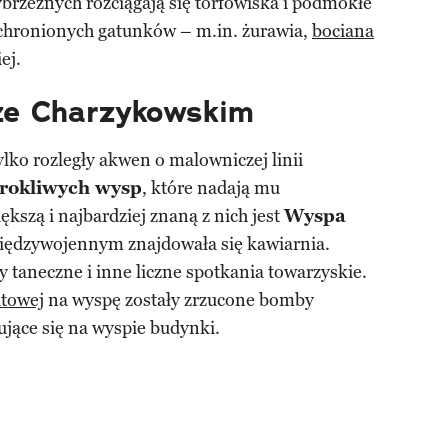
rzybrzeżnych rozciągają się torfowiska i podmokłe
la chronionych gatunków – m.in. żurawia,
bociana
ej.
ze Charzykowskim
ylko rozległy akwen o malowniczej linii
urokliwych wysp
, które nadają mu
kszą i najbardziej znaną z nich jest
Wyspa
 międzywojennym znajdowała się kawiarnia.
 taneczne i inne liczne spotkania towarzyskie.
atowej
na wyspę zostały zrzucone bomby
dujące się na wyspie budynki.