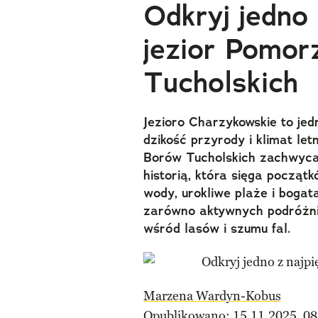
Odkryj jedno 
jezior Pomor
Tucholskich
Jezioro Charzykowskie to jed
dzikość przyrody i klimat le
Borów Tucholskich zachwyca
historią, która sięga począt
wody, urokliwe plaże i bogat
zarówno aktywnych podróżnikó
wśród lasów i szumu fal.
Marzena Wardyn-Kobus
Opublikowano: 15.11.2025, 08