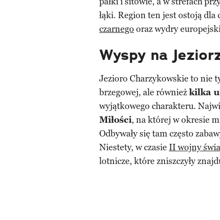
pałki i sitowie, a w strefach p
łąki. Region ten jest ostoją d
czarnego
oraz wydry europejski
Wyspy na Jezior
Jezioro Charzykowskie to nie t
brzegowej, ale również
kilka 
wyjątkowego charakteru. Najwię
Miłości
, na której w okresie
Odbywały się tam często zabawy
Niestety, w czasie
II wojny świ
lotnicze, które zniszczyły znaj