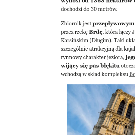
wynosi od 1363 hektarów 
dochodzi do 30 metrów.
Zbiornik jest
przepływowym
przez rzekę
Brdę
, która łączy
Karsińskim (Długim). Taki ukł
szczególnie atrakcyjną dla kaj
rynnowy charakter jeziora,
jeg
wijący się pas błękitu
otocz
wchodzą w skład kompleksu
Bo