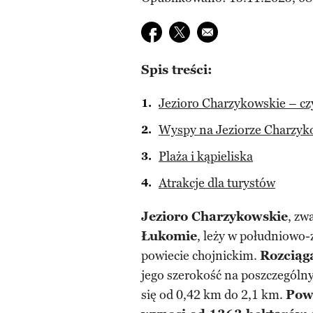
Udostępnij na facebook
Udostępnij na twitter
E-mail do przyjaciela
Spis treści:
Jezioro Charzykowskie – cz
Wyspy na Jeziorze Charzy
Plaża i kąpieliska
Atrakcje dla turystów
Jezioro Charzykowskie
, zw
Łukomie
, leży w południowo
powiecie chojnickim.
Rozciąga
jego szerokość na poszczególn
się od 0,42 km do 2,1 km.
Powi