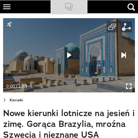
Skip
to
NATIONAL GEOGRAPHIC
main
content
TRAVELER
PODCASTY
Sklep
Newsletter
0:00 / 1:53
Cuda Polski
Kierunki
Wielki Konkurs Fotograficzny
Nowe kierunki lotnicze na jesień i
Trendbook Podróżniczy
zimę. Gorąca Brazylia, mroźna
Polecane
Szwecja i nieznane USA