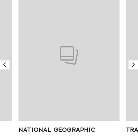
previous element
n
NATIONAL GEOGRAPHIC
TRA