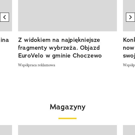
previous element
n
ina
Z widokiem na najpiękniejsze
Kon
fragmenty wybrzeża. Objazd
now
EuroVelo w gminie Choczewo
swoj
Współpraca reklamowa
Współp
Magazyny
Pokazywanie elementu 1 z 4