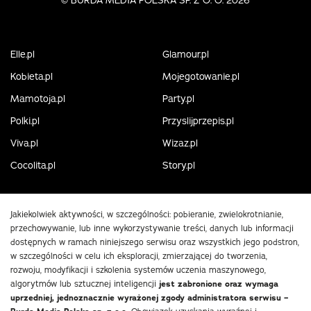
©
BURDA MEDIA POLSKA SP. Z O. O. 2026
Elle.pl
Glamour.pl
Kobieta.pl
Mojegotowanie.pl
Mamotoja.pl
Party.pl
Polki.pl
Przyslijprzepis.pl
Viva.pl
Wizaz.pl
Cocolita.pl
Story.pl
Jakiekolwiek aktywności, w szczególności: pobieranie, zwielokrotnianie,
przechowywanie, lub inne wykorzystywanie treści, danych lub informacji
dostępnych w ramach niniejszego serwisu oraz wszystkich jego podstron,
w szczególności w celu ich eksploracji, zmierzającej do tworzenia,
rozwoju, modyfikacji i szkolenia systemów uczenia maszynowego,
algorytmów lub sztucznej inteligencji
jest zabronione oraz wymaga
uprzedniej, jednoznacznie wyrażonej zgody administratora serwisu –