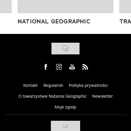
NATIONAL GEOGRAPHIC
TRA
Visit us on Facebook
Visit us on Instagram
Visit us on Youtube
Visit us on Rss
Kontakt
Regulamin
Polityka prywatności
O towarzystwie National Geographic
Newsletter
Moje zgody