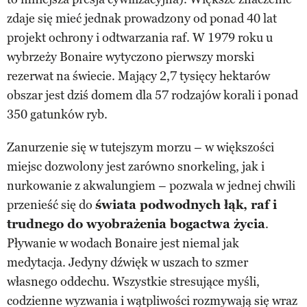
zdaje się mieć jednak prowadzony od ponad 40 lat
projekt ochrony i odtwarzania raf. W 1979 roku u
wybrzeży Bonaire wytyczono pierwszy morski
rezerwat na świecie. Mający 2,7 tysięcy hektarów
obszar jest dziś domem dla 57 rodzajów korali i ponad
350 gatunków ryb.
Zanurzenie się w tutejszym morzu – w większości
miejsc dozwolony jest zarówno snorkeling, jak i
nurkowanie z akwalungiem – pozwala w jednej chwili
przenieść się do
świata podwodnych łąk, raf i
trudnego do wyobrażenia bogactwa życia
.
Pływanie w wodach Bonaire jest niemal jak
medytacja. Jedyny dźwięk w uszach to szmer
własnego oddechu. Wszystkie stresujące myśli,
codzienne wyzwania i wątpliwości rozmywają się wraz