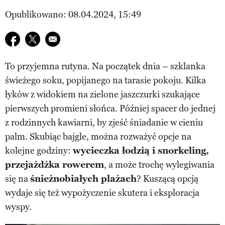
Opublikowano: 08.04.2024, 15:49
Udostępnij na facebook
Udostępnij na twitter
E-mail do przyjaciela
To przyjemna rutyna. Na początek dnia – szklanka
świeżego soku, popijanego na tarasie pokoju. Kilka
łyków z widokiem na zielone jaszczurki szukające
pierwszych promieni słońca. Później spacer do jednej
z rodzinnych kawiarni, by zjeść śniadanie w cieniu
palm. Skubiąc bajgle, można rozważyć opcje na
kolejne godziny:
wycieczka łodzią i snorkeling,
przejażdżka rowerem
, a może trochę wylegiwania
się na
śnieżnobiałych plażach
? Kuszącą opcją
wydaje się też wypożyczenie skutera i eksploracja
wyspy.