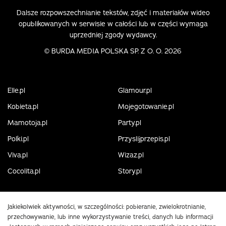
Dalsze rozpowszechnianie tekstów, zdjęć i materiałów wideo
opublikowanych w serwisie w całości lub w części wymaga
uprzedniej zgody wydawcy.
©
BURDA MEDIA POLSKA SP. Z O. O. 2026
Elle.pl
Glamour.pl
Kobieta.pl
Mojegotowanie.pl
Mamotoja.pl
Party.pl
Polki.pl
Przyslijprzepis.pl
Viva.pl
Wizaz.pl
Cocolita.pl
Story.pl
Jakiekolwiek aktywności, w szczególności: pobieranie, zwielokrotnianie,
przechowywanie, lub inne wykorzystywanie treści, danych lub informacji