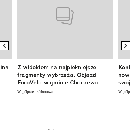
previous element
n
ina
Z widokiem na najpiękniejsze
Kon
fragmenty wybrzeża. Objazd
now
EuroVelo w gminie Choczewo
swoj
Współpraca reklamowa
Współp