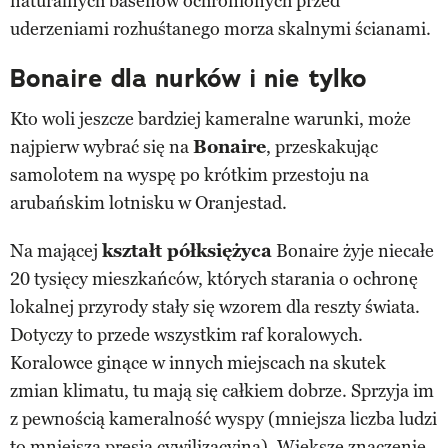
naturalnych basenów ochronionych przed
uderzeniami rozhuśtanego morza skalnymi ścianami.
Bonaire dla nurków i nie tylko
Kto woli jeszcze bardziej kameralne warunki, może
najpierw wybrać się na
Bonaire
, przeskakując
samolotem na wyspę po krótkim przestoju na
arubańskim lotnisku w Oranjestad.
Na mającej
kształt półksiężyca
Bonaire żyje niecałe
20 tysięcy mieszkańców, których starania o ochronę
lokalnej przyrody stały się wzorem dla reszty świata.
Dotyczy to przede wszystkim raf koralowych.
Koralowce ginące w innych miejscach na skutek
zmian klimatu, tu mają się całkiem dobrze. Sprzyja im
z pewnością kameralność wyspy (mniejsza liczba ludzi
to mniejsza presja cywilizacyjna). Większe znaczenie