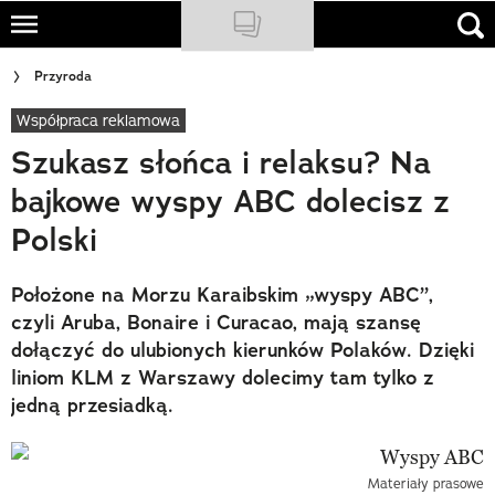
Skip
to
NATIONAL GEOGRAPHIC
Przyroda
main
content
Współpraca reklamowa
TRAVELER
Szukasz słońca i relaksu? Na
PODCASTY
bajkowe wyspy ABC dolecisz z
Sklep
Polski
Newsletter
Położone na Morzu Karaibskim „wyspy ABC”,
Cuda Polski
czyli Aruba, Bonaire i Curacao, mają szansę
dołączyć do ulubionych kierunków Polaków. Dzięki
Wielki Konkurs Fotograficzny
liniom KLM z Warszawy dolecimy tam tylko z
jedną przesiadką.
Trendbook Podróżniczy
Polecane
Materiały prasowe