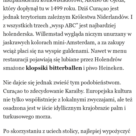
który dopłynął tu w 1499 roku. Dziś Curaçao jest
jednak terytorium zależnym Królestwa Niderlandów. I
z wszystkich trzech „wysp ABC” jest najbardziej
holenderska. Willemstad wygląda niczym unurzany w
jaskrawych kolorach mini-Amsterdam, a za zakupy
wciąż płaci się na wyspie guldenami. Nawet w menu
restauracji pojawiają się lubiane przez Holendrów
smażone
klopsiki bitterballen
i piwo Heineken.
Nie dajcie się jednak zwieść tym podobieństwom.
Curaçao to zdecydowanie Karaiby. Europejska kultura
nie tylko współistnieje z lokalnymi zwyczajami, ale też
osadzona jest w iście idyllicznym krajobrazie palm i
turkusowego morza.
Po skorzystaniu z uciech stolicy, najlepiej wypożyczyć