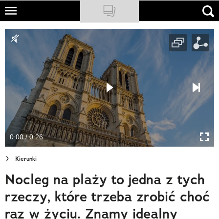
Skip
to
NATIONAL GEOGRAPHIC
main
content
TRAVELER
PODCASTY
Sklep
Newsletter
0:00 / 0:26
Cuda Polski
Kierunki
Wielki Konkurs Fotograficzny
Nocleg na plaży to jedna z tych
Trendbook Podróżniczy
rzeczy, które trzeba zrobić choć
Polecane
raz w życiu. Znamy idealny