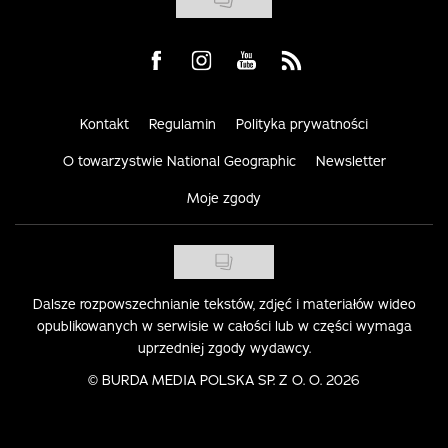
Visit us on Facebook
Visit us on Instagram
Visit us on Youtube
Visit us on Rss
Kontakt
Regulamin
Polityka prywatności
O towarzystwie National Geographic
Newsletter
Moje zgody
Dalsze rozpowszechnianie tekstów, zdjęć i materiałów wideo
opublikowanych w serwisie w całości lub w części wymaga
uprzedniej zgody wydawcy.
©
BURDA MEDIA POLSKA SP. Z O. O. 2026