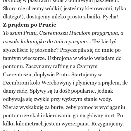
bryndzę w plastrach i słoik z domowym pasztetem.
Skoro nie chcemy wódki ( jesteśmy kierowcami, tylko
dlatego!), dostajemy mleko prosto z bańki. Pycha!
Z prądem po Prucie
To szum Prutu, Czeremoszu Hucułom przygrywa, a
Też kiedyś
wesoła kołomyjka do tańca porywa...
słyszeliście tę piosenkę? Przyczepiła się do mnie po
tamtym wieczorze. Uzbrojona w wiosło wsiadam do
pontonu. Zaczynamy rafting na Czarnym
Czeremoszu, dopływie Prutu. Startujemy w
Dzembroni koło Werchowyny i płyniemy z prądem, ile
damy radę. Spływy są tu dość popularne, jednak
odbywają się zwykle przy wyższym stanie wody.
Nieraz wyskakuję za burtę, żeby pomoc w wyciąganiu
pontonu ze skał i skierowaniu go na główny nurt. Po
kilku kilometrach jestem wyczerpana. Rezygnujemy.