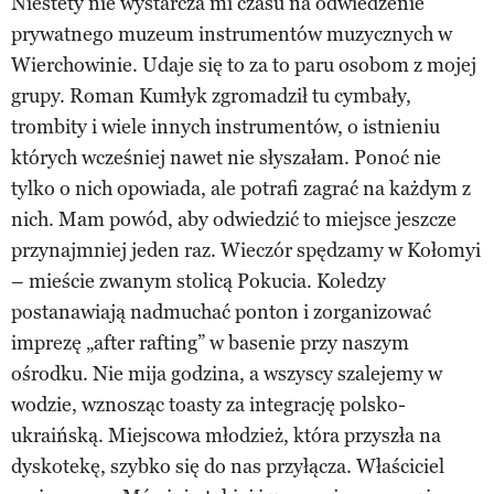
Niestety nie wystarcza mi czasu na odwiedzenie
prywatnego muzeum instrumentów muzycznych w
Wierchowinie. Udaje się to za to paru osobom z mojej
grupy. Roman Kumłyk zgromadził tu cymbały,
trombity i wiele innych instrumentów, o istnieniu
których wcześniej nawet nie słyszałam. Ponoć nie
tylko o nich opowiada, ale potrafi zagrać na każdym z
nich. Mam powód, aby odwiedzić to miejsce jeszcze
przynajmniej jeden raz. Wieczór spędzamy w Kołomyi
– mieście zwanym stolicą Pokucia. Koledzy
postanawiają nadmuchać ponton i zorganizować
imprezę „after rafting” w basenie przy naszym
ośrodku. Nie mija godzina, a wszyscy szalejemy w
wodzie, wznosząc toasty za integrację polsko-
ukraińską. Miejscowa młodzież, która przyszła na
dyskotekę, szybko się do nas przyłącza. Właściciel