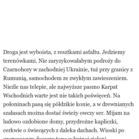
Droga jest wyboista, z resztkami asfaltu. Jedziemy
terenówkami. Nie zaryzykowałabym podroży do
Czarnohory w zachodniej Ukrainie, tuż przy granicy z
Rumunią, samochodem ze zwykłym zawieszeniem.
Nieźle nas telepie, ale najwyższe pasmo Karpat
Wschodnich warte jest nie takich poświęceń. Na
połoninach pasą się półdzikie konie, a w drewnianych
szałasach można dostać świeży owczy ser. Mijam na
ludowo ozdobione domy, przydrożne kapliczki,
cerkwie o świecących z daleka dachach. Wioski po
czerwcowym deszczu toną w bujnej zieleni.