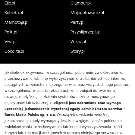
Elle.pl
Glamour.pl
Kobieta.pl
Mojegotowanie.pl
Mamotoja.pl
Party.pl
Polki.pl
Przyslijprzepis.pl
Viva.pl
Wizaz.pl
Cocolita.pl
Story.pl
Jakiekolwiek aktywności, w szczególności: pobieranie, zwielokrotnianie,
przechowywanie, lub inne wykorzystywanie treści, danych lub informacji
dostępnych w ramach niniejszego serwisu oraz wszystkich jego podstron,
w szczególności w celu ich eksploracji, zmierzającej do tworzenia,
rozwoju, modyfikacji i szkolenia systemów uczenia maszynowego,
algorytmów lub sztucznej inteligencji
jest zabronione oraz wymaga
uprzedniej, jednoznacznie wyrażonej zgody administratora serwisu –
Burda Media Polska sp. z o.o.
Obowiązek uzyskania wyraźnej i
jednoznacznej zgody wymagany jest bez względu sposób pobierania,
zwielokrotniania, przechowywania lub innego wykorzystywania treści,
danych lub informacji dostępnych w ramach niniejszego serwisu oraz