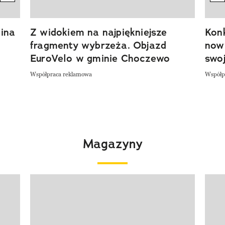
ina
Z widokiem na najpiękniejsze
Kon
fragmenty wybrzeża. Objazd
now
EuroVelo w gminie Choczewo
swoj
Współpraca reklamowa
Współp
Magazyny
Pokazywanie elementu 1 z 4