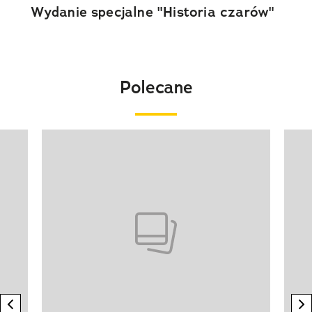
Wydanie specjalne "Historia czarów"
Polecane
Pokazywanie elementu 1 z 20
previous element
n