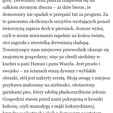
gorę. Drewniany dom pisarza znajdował się na
całkiem stromym zboczu – aż dziw bierze, że
domownicy nie spadali w przepaść tuż za progiem. Za
to panorama okolicznych szczytów wystających ponad
świerczyną zapiera dech w piersiach. Jeszcze wyżej,
czyli w moim mniemaniu zupełnie na końcu świata,
stoi zagroda z niewielką drewnianą chałupą.
Towarzyszący nam miejscowy przewodnik okazuje się
znajomym gospodarzy, więc po chwili siedzimy w
kuchni u pani Hanusi i pana Wasyla. Jest prosto i
swojsko – na ścianach wiszą dywany i wyblakłe
obrazki, stół jest nakryty ceratą. Moją uwagę z miejsca
przykuwa malowany na niebiesko, obstawiony
garnkami piec, który zdobią płaskorzeźbione jelenie.
Gospodyni stawia przed nami pokrojoną w kromki
kuleszę, czyli mamałygę z mąki kukurydzianej,