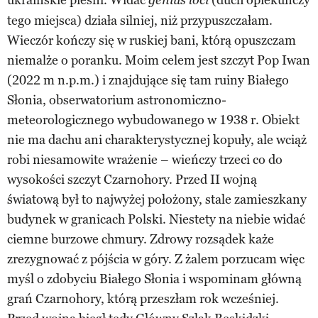
genius loci
tego miejsca) działa silniej, niż przypuszczałam.
Wieczór kończy się w ruskiej bani, którą opuszczam
niemalże o poranku. Moim celem jest szczyt Pop Iwan
(2022 m n.p.m.) i znajdujące się tam ruiny Białego
Słonia, obserwatorium astronomiczno-
meteorologicznego wybudowanego w 1938 r. Obiekt
nie ma dachu ani charakterystycznej kopuły, ale wciąż
robi niesamowite wrażenie – wieńczy trzeci co do
wysokości szczyt Czarnohory. Przed II wojną
światową był to najwyżej położony, stale zamieszkany
budynek w granicach Polski. Niestety na niebie widać
ciemne burzowe chmury. Zdrowy rozsądek każe
zrezygnować z pójścia w góry. Z żalem porzucam więc
myśl o zdobyciu Białego Słonia i wspominam główną
grań Czarnohory, którą przeszłam rok wcześniej.