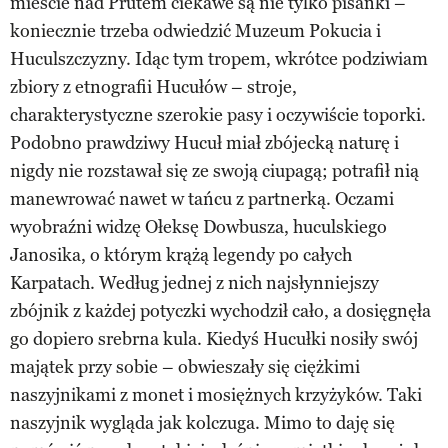
mieście nad Prutem ciekawe są nie tylko pisanki –
koniecznie trzeba odwiedzić Muzeum Pokucia i
Huculszczyzny. Idąc tym tropem, wkrótce podziwiam
zbiory z etnografii Hucułów – stroje,
charakterystyczne szerokie pasy i oczywiście toporki.
Podobno prawdziwy Hucuł miał zbójecką naturę i
nigdy nie rozstawał się ze swoją ciupagą; potrafił nią
manewrować nawet w tańcu z partnerką. Oczami
wyobraźni widzę Ołeksę Dowbusza, huculskiego
Janosika, o którym krążą legendy po całych
Karpatach. Według jednej z nich najsłynniejszy
zbójnik z każdej potyczki wychodził cało, a dosięgnęła
go dopiero srebrna kula. Kiedyś Hucułki nosiły swój
majątek przy sobie – obwieszały się ciężkimi
naszyjnikami z monet i mosiężnych krzyżyków. Taki
naszyjnik wygląda jak kolczuga. Mimo to daję się