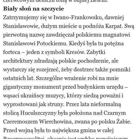
Biały słoń na szczycie
Zatrzymujemy się w Iwano-Frankowsku, dawniej
Stanisławowie, dużym mieście u podnóża Karpat. Swą
pierwotną nazwę zawdzięczał polskiemu magnatowi
Stanisławowi Potockiemu. Kiedyś była tu potężna
forteca – jeden z symboli Kresów. Zabytki
architektury zdradzają polskie pochodzenie, ale
wystarczy się rozejrzeć, żeby dostrzec także pomniki
ostatnich lat. Szczególne wrażenie robi na mnie
gigantyczny monument przed budynkiem urzędu –
wąsaci ukraińscy muzycy, którzy siedzą poważni i
wyprostowani jak struny. Przez lata nieformalną
stolicą Huculszczyzny była położona nad Czarnym
Czeremoszem Wierchowina, zwana po polsku Żabie.
Przed wojną była to największa gmina w całej
Rzeczypospolitej, obecnie jest szybko rozwijającym