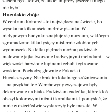
zaciera ręce. Mówi, że takiej imprezy jeszcze u niego
nie było!
Huculskie zbóje
W centrum Kołomyi stoi największa na świecie, bo
wysoka na kilkanaście metrów pisanka. W
nietypowym budynku znajduje się muzeum, w którym
zgromadzono kilka tysięcy misternie zdobionych
wydmuszek. Na kilku piętrach można podziwiać
malowane jajka tworzone tradycyjnymi metodami – w
większości barwione łupinami cebuli i cyfrowane
woskiem. Pochodzą głownie z Pokucia i
Huculszczyzny. Nie brak im lokalnego zróżnicowania
– na przykład te z Werchowyny zwyczajowo były
dekorowane na biało. Podziwiam cudeńka, które ktoś
obszył kolorowymi nićmi i koralikami. I pomyśleć, że
mnie w dzieciństwie wystarczyły byle mazaki. W