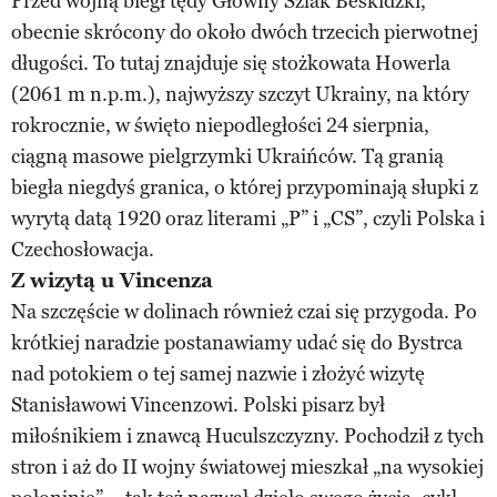
Przed wojną biegł tędy Główny Szlak Beskidzki,
obecnie skrócony do około dwóch trzecich pierwotnej
długości. To tutaj znajduje się stożkowata Howerla
(2061 m n.p.m.), najwyższy szczyt Ukrainy, na który
rokrocznie, w święto niepodległości 24 sierpnia,
ciągną masowe pielgrzymki Ukraińców. Tą granią
biegła niegdyś granica, o której przypominają słupki z
wyrytą datą 1920 oraz literami „P” i „CS”, czyli Polska i
Czechosłowacja.
Z wizytą u Vincenza
Na szczęście w dolinach również czai się przygoda. Po
krótkiej naradzie postanawiamy udać się do Bystrca
nad potokiem o tej samej nazwie i złożyć wizytę
Stanisławowi Vincenzowi. Polski pisarz był
miłośnikiem i znawcą Huculszczyzny. Pochodził z tych
stron i aż do II wojny światowej mieszkał „na wysokiej