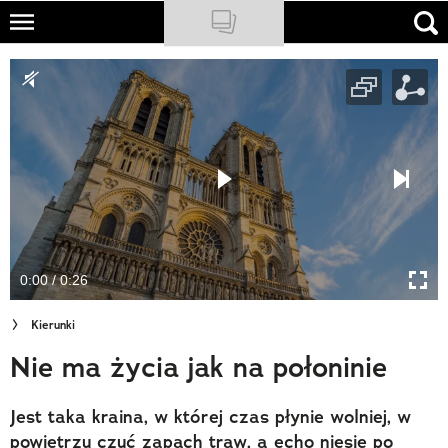
Skip
to
NATIONAL GEOGRAPHIC
main
content
TRAVELER
PODCASTY
Sklep
Newsletter
0:00 / 0:26
Cuda Polski
Kierunki
Wielki Konkurs Fotograficzny
Nie ma życia jak na połoninie
Trendbook Podróżniczy
Jest taka kraina, w której czas płynie wolniej, w
Polecane
powietrzu czuć zapach traw, a echo niesie po