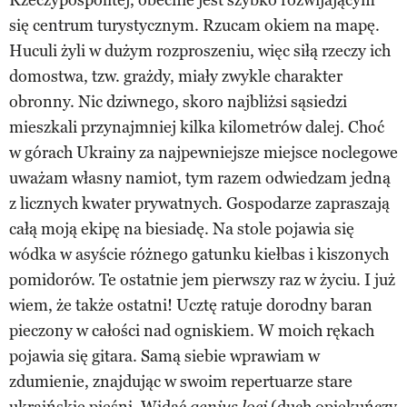
się centrum turystycznym. Rzucam okiem na mapę.
Huculi żyli w dużym rozproszeniu, więc siłą rzeczy ich
domostwa, tzw. grażdy, miały zwykle charakter
obronny. Nic dziwnego, skoro najbliżsi sąsiedzi
mieszkali przynajmniej kilka kilometrów dalej. Choć
w górach Ukrainy za najpewniejsze miejsce noclegowe
uważam własny namiot, tym razem odwiedzam jedną
z licznych kwater prywatnych. Gospodarze zapraszają
całą moją ekipę na biesiadę. Na stole pojawia się
wódka w asyście różnego gatunku kiełbas i kiszonych
pomidorów. Te ostatnie jem pierwszy raz w życiu. I już
wiem, że także ostatni! Ucztę ratuje dorodny baran
pieczony w całości nad ogniskiem. W moich rękach
pojawia się gitara. Samą siebie wprawiam w
zdumienie, znajdując w swoim repertuarze stare
ukraińskie pieśni. Widać
(duch opiekuńczy