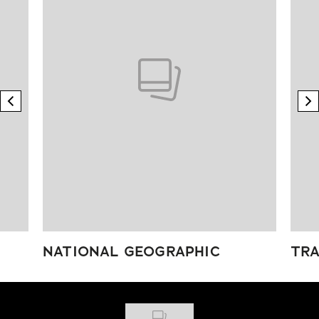
previous element
n
NATIONAL GEOGRAPHIC
TRA