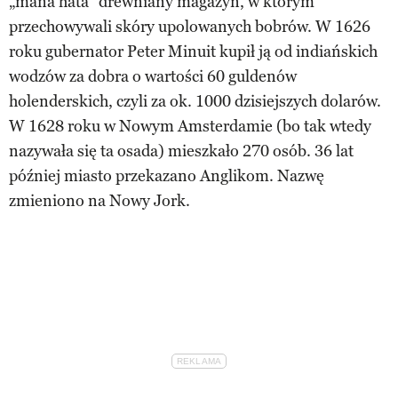
„mana hata” drewniany magazyn, w którym
przechowywali skóry upolowanych bobrów. W 1626
roku gubernator Peter Minuit kupił ją od indiańskich
wodzów za dobra o wartości 60 guldenów
holenderskich, czyli za ok. 1000 dzisiejszych dolarów.
W 1628 roku w Nowym Amsterdamie (bo tak wtedy
nazywała się ta osada) mieszkało 270 osób. 36 lat
później miasto przekazano Anglikom. Nazwę
zmieniono na Nowy Jork.