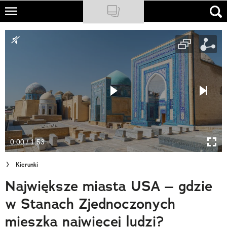
Skip
to
NATIONAL GEOGRAPHIC
main
content
TRAVELER
PODCASTY
Sklep
Newsletter
0:00 / 1:53
Cuda Polski
Kierunki
Wielki Konkurs Fotograficzny
Największe miasta USA – gdzie
Trendbook Podróżniczy
w Stanach Zjednoczonych
Polecane
mieszka najwięcej ludzi?