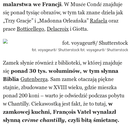
malarstwa we Francji
. W Musée Condé znajduje
się ponad tysiąc obrazów, w tym tak znane dzieła jak
„Trzy Gracje” i „Madonna Orleańska”
Rafaela
oraz
prace
Botticellego
,
Delacroix
i Giotta.
fot. voyageur8/ Shutterstock
fot. voyageur8/ Shutterstock
Zamek słynie również z biblioteki, w której znajduje
się
ponad 30 tys. woluminów, w tym słynna
Biblia
Gutenberga
. Sam zamek otaczają piękne
stajnie, zbudowane w XVIII wieku, gdzie mieszka
ponad 200 koni – warto je odwiedzić podczas pobytu
w Chantilly. Ciekawostką jest fakt, że to tutaj,
w
zamkowej kuchni, François Vatel wynalazł
słynną
crème chantilly
, czyli bitą śmietanę.