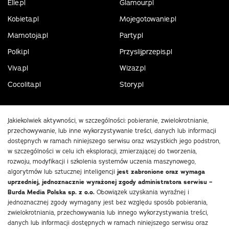
Elle.pl
Glamour.pl
Kobieta.pl
Mojegotowanie.pl
Mamotoja.pl
Party.pl
Polki.pl
Przyslijprzepis.pl
Viva.pl
Wizaz.pl
Cocolita.pl
Story.pl
Jakiekolwiek aktywności, w szczególności: pobieranie, zwielokrotnianie,
przechowywanie, lub inne wykorzystywanie treści, danych lub informacji
dostępnych w ramach niniejszego serwisu oraz wszystkich jego podstron,
w szczególności w celu ich eksploracji, zmierzającej do tworzenia,
rozwoju, modyfikacji i szkolenia systemów uczenia maszynowego,
algorytmów lub sztucznej inteligencji
jest zabronione oraz wymaga
uprzedniej, jednoznacznie wyrażonej zgody administratora serwisu –
Burda Media Polska sp. z o.o.
Obowiązek uzyskania wyraźnej i
jednoznacznej zgody wymagany jest bez względu sposób pobierania,
zwielokrotniania, przechowywania lub innego wykorzystywania treści,
danych lub informacji dostępnych w ramach niniejszego serwisu oraz