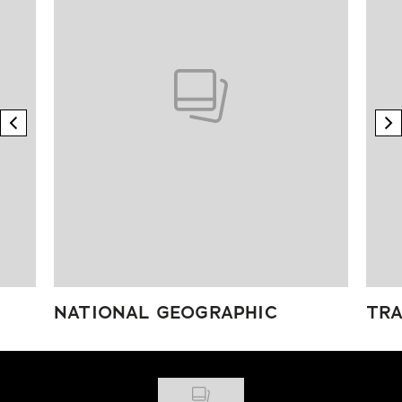
previous element
n
NATIONAL GEOGRAPHIC
TRA