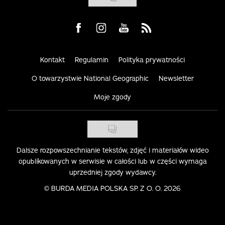
Visit us on Facebook
Visit us on Instagram
Visit us on Youtube
Visit us on Rss
Kontakt
Regulamin
Polityka prywatności
O towarzystwie National Geographic
Newsletter
Moje zgody
Dalsze rozpowszechnianie tekstów, zdjęć i materiałów wideo
opublikowanych w serwisie w całości lub w części wymaga
uprzedniej zgody wydawcy.
©
BURDA MEDIA POLSKA SP. Z O. O. 2026