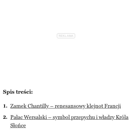
Spis treści:
Zamek Chantilly – renesansowy klejnot Francji
Pałac Wersalski – symbol przepychu i władzy Króla
Słońce