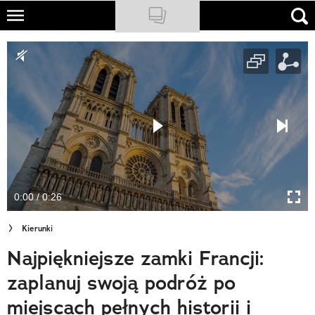
Skip
to
NATIONAL GEOGRAPHIC
main
content
TRAVELER
PODCASTY
Sklep
Newsletter
0:00 / 0:26
Cuda Polski
Kierunki
Wielki Konkurs Fotograficzny
Najpiękniejsze zamki Francji:
Trendbook Podróżniczy
zaplanuj swoją podróż po
Polecane
miejscach pełnych historii i