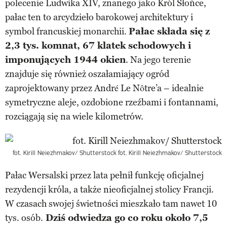
polecenie Ludwika XIV, znanego jako Król Słońce,
pałac ten to arcydzieło barokowej architektury i
symbol francuskiej monarchii.
Pałac składa się z
2,3 tys. komnat, 67 klatek schodowych i
imponujących 1944 okien
. Na jego terenie
znajduje się również oszałamiający ogród
zaprojektowany przez André Le Nôtre’a – idealnie
symetryczne aleje, ozdobione rzeźbami i fontannami,
rozciągają się na wiele kilometrów.
fot. Kirill Neiezhmakov/ Shutterstock
fot. Kirill Neiezhmakov/ Shutterstock
Pałac Wersalski przez lata pełnił funkcję oficjalnej
rezydencji króla, a także nieoficjalnej stolicy Francji.
W czasach swojej świetności mieszkało tam nawet 10
tys. osób.
Dziś odwiedza go co roku około 7,5