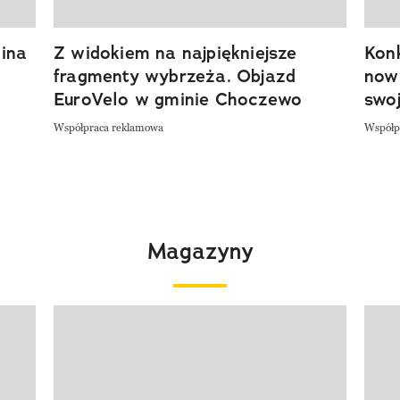
ina
Z widokiem na najpiękniejsze
Kon
fragmenty wybrzeża. Objazd
now
EuroVelo w gminie Choczewo
swoj
Współpraca reklamowa
Współp
Magazyny
Pokazywanie elementu 1 z 4