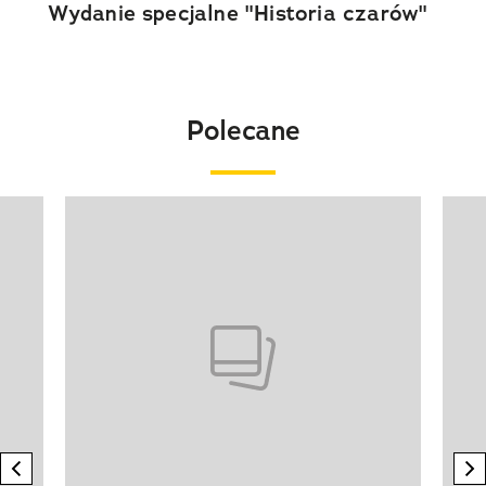
Wydanie specjalne "Historia czarów"
Polecane
Pokazywanie elementu 1 z 20
previous element
n