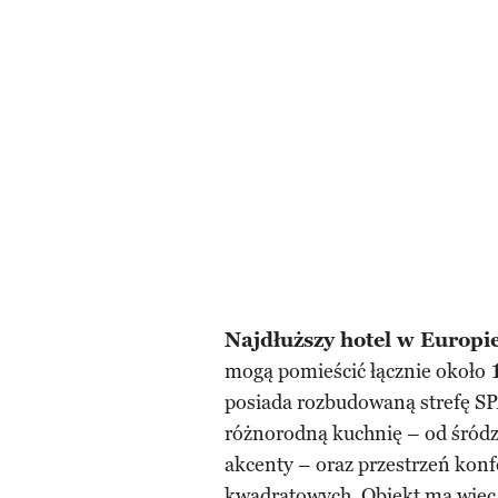
Najdłuższy hotel w Europi
mogą pomieścić łącznie około
posiada rozbudowaną strefę SPA
różnorodną kuchnię – od śródz
akcenty – oraz przestrzeń kon
kwadratowych. Obiekt ma więc p