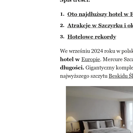
Spis treści:
Oto najdłuższy hotel w 
Atrakcje w Szczyrku i o
Hotelowe rekordy
We wrześniu 2024 roku w polsk
hotel w
Europie
. Mercure Szc
długości.
Gigantyczny komple
najwyższego szczytu
Beskidu Ś