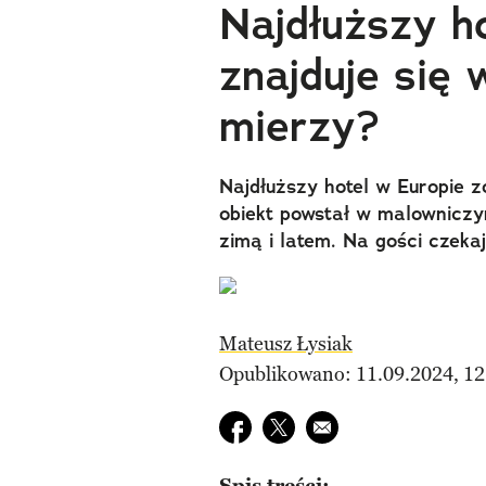
Najdłuższy h
znajduje się 
mierzy?
Najdłuższy hotel w Europie 
obiekt powstał w malowniczym
zimą i latem. Na gości czekaj
Mateusz Łysiak
Opublikowano: 11.09.2024, 12
Udostępnij na facebook
Udostępnij na twitter
E-mail do przyjaciela