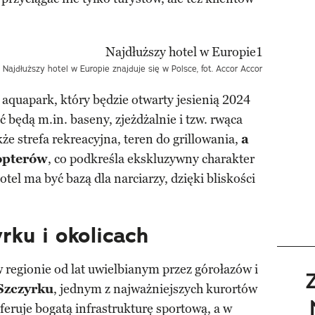
Najdłuższy hotel w Europie znajduje się w Polsce, fot. Accor
Accor
aquapark, który będzie otwarty jesienią 2024
 będą m.in. baseny, zjeżdżalnie i tzw. rwąca
kże strefa rekreacyjna, teren do grillowania,
a
opterów
, co podkreśla ekskluzywny charakter
el ma być bazą dla narciarzy, dzięki bliskości
rku i okolicach
regionie od lat uwielbianym przez górołazów i
Szczyrku
, jednym z najważniejszych kurortów
feruje bogatą infrastrukturę sportową, a w