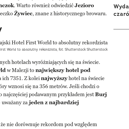
mczok
. Warto również odwiedzić
Jezioro
Wydan
czar
teczko
Żywiec
, znane z historycznego browaru.
y
irst World to absolutny rekordzista, fot. Shutterstock
Shutterstock
ych hotelach wyróżniających się na świecie.
rld
w Malezji to
największy hotel pod
 ich 7351. Z kolei
najwyższy
hotel na świecie
tóry wznosi się na 356 metrów. Jeśli chodzi o
 to najczęściej podawanym przykładem jest
Burj
 uważany za
jeden z najbardziej
 że nie dorównuje rekordom pod względem