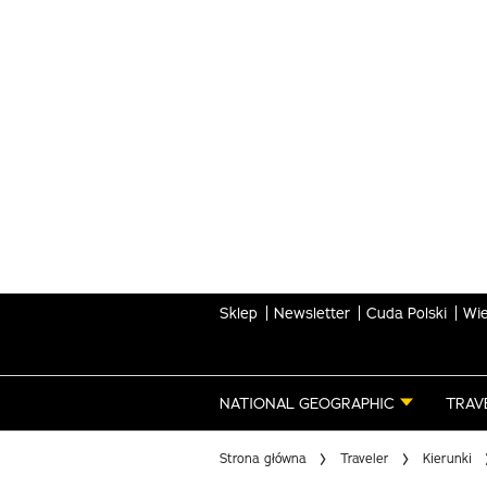
Skip
to
main
content
Sklep
Newsletter
Cuda Polski
Wie
NATIONAL GEOGRAPHIC
TRAV
Strona główna
Traveler
Kierunki