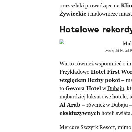
oraz szlaki prowadzące na
Kli
Żywieckie
i malownicze mias
Hotelowe rekord
Malajski Hotel F
Warto również wspomnieć o inn
Przykładowo
Hotel First Wo
względem liczby pokoi
– ma
to
Gevora Hotel
w
Dubaju
, k
najbardziej luksusowe hotele,
Al Arab
– również w Dubaju –
ekskluzywnych
hoteli świata.
Mercure Szczyrk Resort, mimo