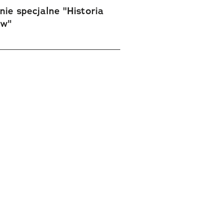
ie specjalne "Historia
ów"