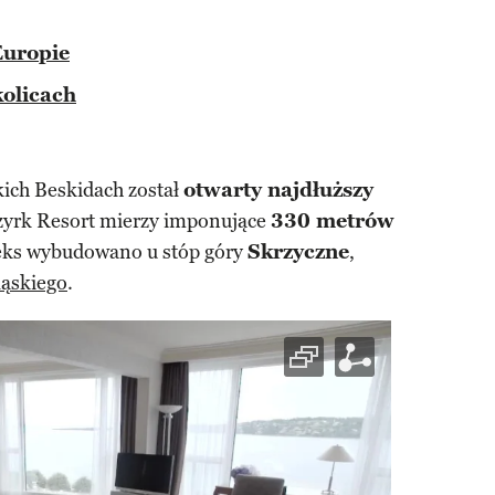
Europie
kolicach
ich Beskidach został
otwarty najdłuższy
zyrk Resort mierzy imponujące
330 metrów
ks wybudowano u stóp góry
Skrzyczne
,
ląskiego
.