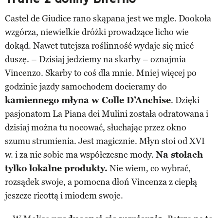
Castel de Giudice rano skąpana jest we mgle. Dookoła
wzgórza, niewielkie dróżki prowadzące licho wie
dokąd. Nawet tutejsza roślinność wydaje się mieć
duszę. – Dzisiaj jedziemy na skarby – oznajmia
Vincenzo. Skarby to coś dla mnie. Mniej więcej po
godzinie jazdy samochodem docieramy do
kamiennego młyna w Colle D’Anchise
. Dzięki
pasjonatom La Piana dei Mulini została odratowana i
dzisiaj można tu nocować, słuchając przez okno
szumu strumienia. Jest magicznie. Młyn stoi od XVI
w. i za nic sobie ma współczesne mody.
Na stołach
tylko lokalne produkty.
Nie wiem, co wybrać,
rozsądek swoje, a pomocna dłoń Vincenza z ciepłą
jeszcze ricottą i miodem swoje.