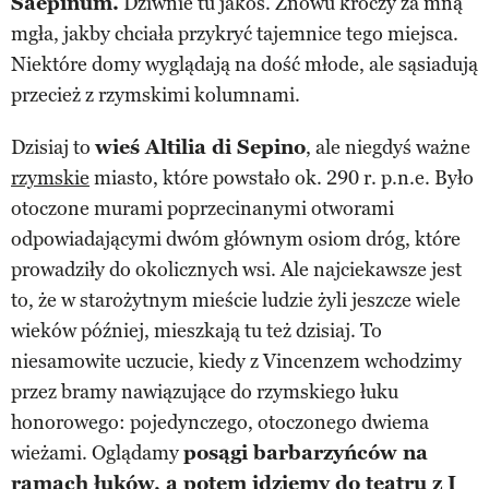
Saepinum.
Dziwnie tu jakoś. Znowu kroczy za mną
mgła, jakby chciała przykryć tajemnice tego miejsca.
Niektóre domy wyglądają na dość młode, ale sąsiadują
przecież z rzymskimi kolumnami.
Dzisiaj to
wieś Altilia di Sepino
, ale niegdyś ważne
rzymskie
miasto, które powstało ok. 290 r. p.n.e. Było
otoczone murami poprzecinanymi otworami
odpowiadającymi dwóm głównym osiom dróg, które
prowadziły do okolicznych wsi. Ale najciekawsze jest
to, że w starożytnym mieście ludzie żyli jeszcze wiele
wieków później, mieszkają tu też dzisiaj. To
niesamowite uczucie, kiedy z Vincenzem wchodzimy
przez bramy nawiązujące do rzymskiego łuku
honorowego: pojedynczego, otoczonego dwiema
wieżami. Oglądamy
posągi barbarzyńców na
ramach łuków, a potem idziemy do teatru z I