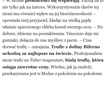
– W Molise
producenci się wspierają
. Patrzą na to
nie tylko jak na interes. Wykorzystywanie darów tej
ziemi ma również wpływ na jej bioróżnorodność –
opowiada mój przyjaciel, kładąc na wielką pajdę
właśnie upieczonego chleba kawał owczego sera. – No
dobrze, idziemy na poszukiwania. Vincenzo daje mi
gumiaki, dołącza do nas myśliwy z psem. – Czas
dorwać truflę – oznajmia.
Trufle z doliny Biferno
uchodzą za najlepsze na świecie.
Profesjonalista
może trafić na
,
białą truflę, która
Tuber magnatum
osiąga zawrotne ceny.
Wiedza, jak ją znaleźć,
przekazywana jest w Molise z pokolenia na pokolenie.