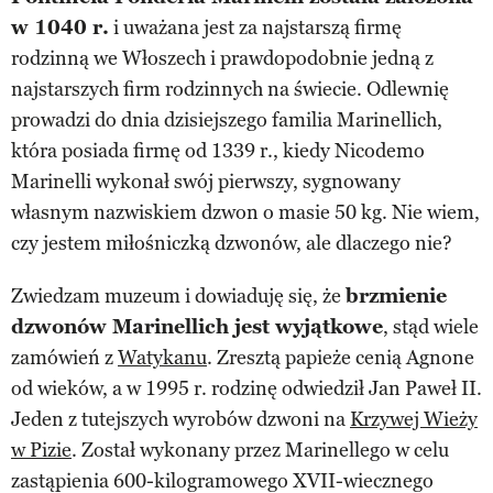
w 1040 r.
i uważana jest za najstarszą firmę
rodzinną we Włoszech i prawdopodobnie jedną z
najstarszych firm rodzinnych na świecie. Odlewnię
prowadzi do dnia dzisiejszego familia Marinellich,
która posiada firmę od 1339 r., kiedy Nicodemo
Marinelli wykonał swój pierwszy, sygnowany
własnym nazwiskiem dzwon o masie 50 kg. Nie wiem,
czy jestem miłośniczką dzwonów, ale dlaczego nie?
Zwiedzam muzeum i dowiaduję się, że
brzmienie
dzwonów Marinellich jest wyjątkowe
, stąd wiele
zamówień z
Watykanu
. Zresztą papieże cenią Agnone
od wieków, a w 1995 r. rodzinę odwiedził Jan Paweł II.
Jeden z tutejszych wyrobów dzwoni na
Krzywej Wieży
w Pizie
. Został wykonany przez Marinellego w celu
zastąpienia 600-kilogramowego XVII-wiecznego