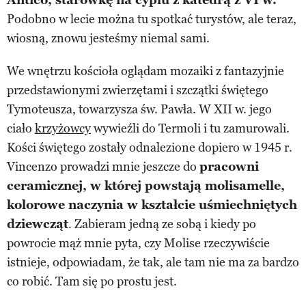
Antico, starówkę na cyplu z katedrą z VI w.
Podobno w lecie można tu spotkać turystów, ale teraz,
wiosną, znowu jesteśmy niemal sami.
We wnętrzu kościoła oglądam mozaiki z fantazyjnie
przedstawionymi zwierzętami i szczątki świętego
Tymoteusza, towarzysza św. Pawła. W XII w. jego
ciało
krzyżowcy
wywieźli do Termoli i tu zamurowali.
Kości świętego zostały odnalezione dopiero w 1945 r.
Vincenzo prowadzi mnie jeszcze do
pracowni
ceramicznej, w której powstają molisamelle,
kolorowe naczynia w kształcie uśmiechniętych
dziewcząt
. Zabieram jedną ze sobą i kiedy po
powrocie mąż mnie pyta, czy Molise rzeczywiście
istnieje, odpowiadam, że tak, ale tam nie ma za bardzo
co robić. Tam się po prostu jest.