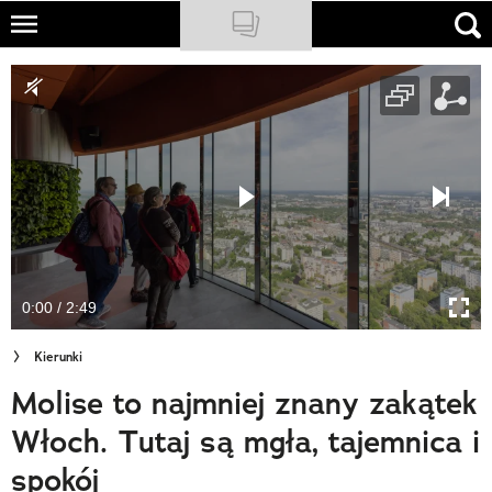
Skip
to
NATIONAL GEOGRAPHIC
main
content
TRAVELER
PODCASTY
Sklep
Newsletter
0:00 / 2:49
Cuda Polski
Kierunki
Wielki Konkurs Fotograficzny
Molise to najmniej znany zakątek
Trendbook Podróżniczy
Włoch. Tutaj są mgła, tajemnica i
Polecane
spokój