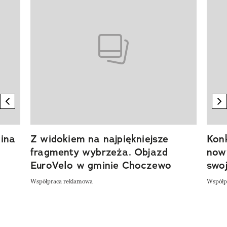
previous element
n
ina
Z widokiem na najpiękniejsze
Kon
fragmenty wybrzeża. Objazd
now
EuroVelo w gminie Choczewo
swoj
Współpraca reklamowa
Współp