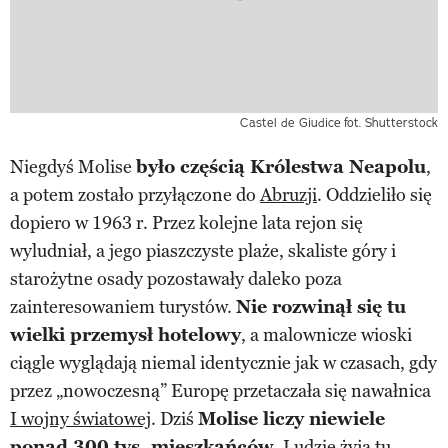
Castel de Giudice
fot. Shutterstock
Niegdyś Molise
było częścią Królestwa Neapolu
,
a potem zostało przyłączone do
Abruzji
. Oddzieliło się
dopiero w 1963 r. Przez kolejne lata rejon się
wyludniał, a jego piaszczyste plaże, skaliste góry i
starożytne osady pozostawały daleko poza
zainteresowaniem turystów.
Nie rozwinął się tu
wielki przemysł hotelowy
, a malownicze wioski
ciągle wyglądają niemal identycznie jak w czasach, gdy
przez „nowoczesną” Europę przetaczała się nawałnica
I wojny światowej
. Dziś
Molise liczy niewiele
ponad 300 tys. mieszkańców
. Ludzie żyją tu