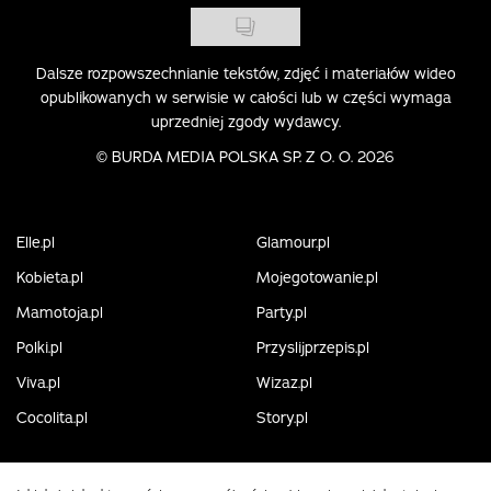
Dalsze rozpowszechnianie tekstów, zdjęć i materiałów wideo
opublikowanych w serwisie w całości lub w części wymaga
uprzedniej zgody wydawcy.
©
BURDA MEDIA POLSKA SP. Z O. O. 2026
Elle.pl
Glamour.pl
Kobieta.pl
Mojegotowanie.pl
Mamotoja.pl
Party.pl
Polki.pl
Przyslijprzepis.pl
Viva.pl
Wizaz.pl
Cocolita.pl
Story.pl