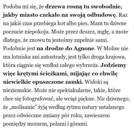
Podoba mi się, że
drzewa rosną tu swobodnie,
jakby miasto czekało na swoją odbudowę
. Raz
na jakiś czas przebiega kot albo pies. Mam tu dziwne
poczucie niepokoju. Może przez deszcz, mgłę, a może
dlatego, że znowu tu jesteśmy zupełnie sami.
Podobnie jest
na drodze do Agnone
. W Molise nie
ma lotniska ani autostrady, jest tylko droga krajowa,
która ciągnie się wzdłuż całego wybrzeża.
Jedziemy
więc krętymi ścieżkami, mijając co chwilę
niewielkie opuszczone zamki.
Widoki są
nieziemskie. Może nie spektakularne, takie, które
chce się fotografować, ale wciąż piękne. Nic dziwnego,
że „molisanie” żyją według rytmu natury ustalanego
przez odwieczne zmiany pór roku, zawieszeni
pomiędzy morzem, polami i górami.