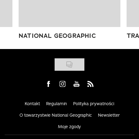
NATIONAL GEOGRAPHIC
TRA
Visit us on Facebook
Visit us on Instagram
Visit us on Youtube
Visit us on Rss
Kontakt
Regulamin
Polityka prywatności
O towarzystwie National Geographic
Newsletter
Moje zgody