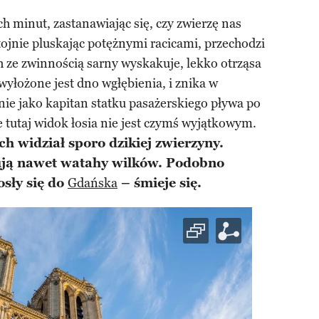
h minut, zastanawiając się, czy zwierzę nas
tojnie pluskając potężnymi racicami, przechodzi
 ze zwinnością sarny wyskakuje, lekko otrząsa
wyłożone jest dno wgłębienia, i znika w
onie jako kapitan statku pasażerskiego pływa po
 tutaj widok łosia nie jest czymś wyjątkowym.
ch widział sporo dzikiej zwierzyny.
asują nawet watahy wilków. Podobno
osły się do
Gdańska
– śmieje się.