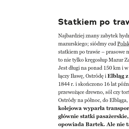
Statkiem po tra
Najbardziej znany zabytek hy
mazurskiego; siódmy cud
Polsk
statkiem po trawie – prasowe 
to nie tylko kręgosłup Mazur Z
Jest długi na ponad 150 km i 
łączy Iławę, Ostródę i
Elbląg 
1844 r. i skończono 16 lat póź
przewożące drewno, sól czy tor
Ostródy na północ, do Elbląga, 
kolejowa wyparła transpor
głównie statki pasażerskie
opowiada Bartek. Ale nie t