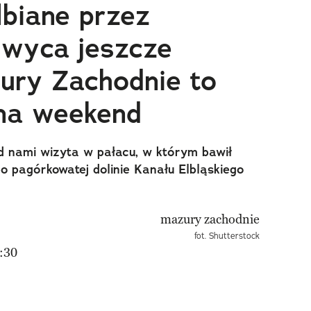
lbiane przez
hwyca jeszcze
zury Zachodnie to
 na weekend
 nami wizyta w pałacu, w którym bawił
o pagórkowatej dolinie Kanału Elbląskiego
fot. Shutterstock
:30