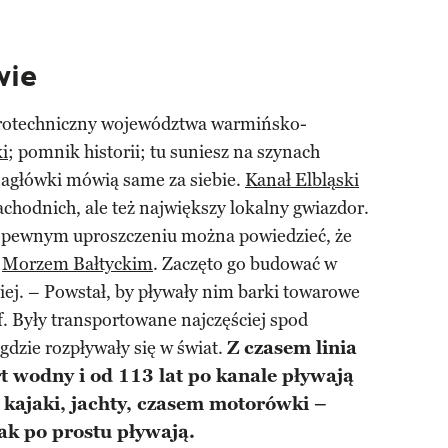
wie
drotechniczny województwa warmińsko-
i
; pomnik historii; tu suniesz na szynach
nagłówki mówią same za siebie.
Kanał Elbląski
achodnich, ale też największy lokalny gwiazdor.
w pewnym uproszczeniu można powiedzieć, że
z
Morzem Bałtyckim
. Zaczęto go budować w
niej. – Powstał, by pływały nim barki towarowe
f. Były transportowane najczęściej spod
gdzie rozpływały się w świat.
Z czasem linia
t wodny i od 113 lat po kanale pływają
, kajaki, jachty, czasem motorówki –
ak po prostu pływają.