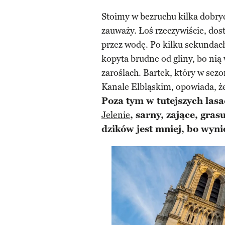
Stoimy w bezruchu kilka dobryc
zauważy. Łoś rzeczywiście, dos
przez wodę. Po kilku sekundach
kopyta brudne od gliny, bo nią 
zaroślach. Bartek, który w sez
Kanale Elbląskim, opowiada, że
Poza tym w tutejszych lasa
Jelenie
, sarny, zające, gr
dzików jest mniej, bo wyni