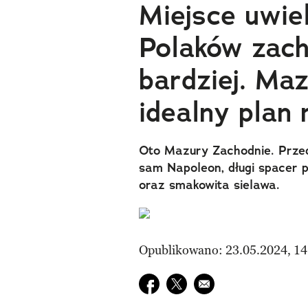
Miejsce uwie
Polaków zac
bardziej. Ma
idealny plan
Oto Mazury Zachodnie. Przed
sam Napoleon, długi spacer p
oraz smakowita sielawa.
Opublikowano: 23.05.2024, 14
Udostępnij na facebook
Udostępnij na twitter
E-mail do przyjaciela