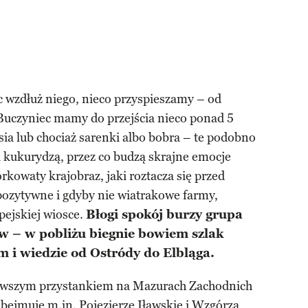
 wzdłuż niego, nieco przyspieszamy – od
 Buczyniec mamy do przejścia nieco ponad 5
ia lub chociaż sarenki albo bobra – te podobno
zą kukurydzą, przez co budzą skrajne emocje
kowaty krajobraz, jaki roztacza się przed
pozytywne i gdyby nie wiatrakowe farmy,
pejskiej wiosce.
Błogi spokój burzy grupa
w – w pobliżu biegnie bowiem szlak
m i wiedzie od Ostródy do Elbląga.
erwszym przystankiem na Mazurach Zachodnich
bejmuje m.in. Pojezierze Iławskie i Wzgórza