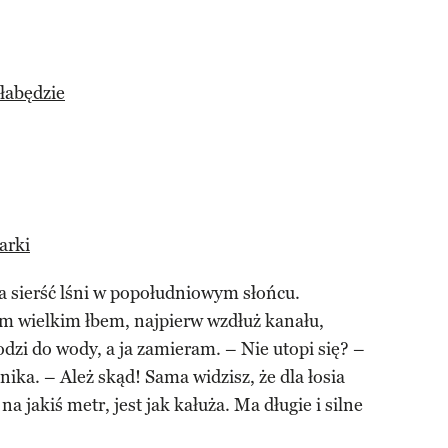
łabędzie
arki
a sierść lśni w popołudniowym słońcu.
m wielkim łbem, najpierw wzdłuż kanału,
dzi do wody, a ja zamieram. – Nie utopi się? –
ka. – Ależ skąd! Sama widzisz, że dla łosia
na jakiś metr, jest jak kałuża. Ma długie i silne