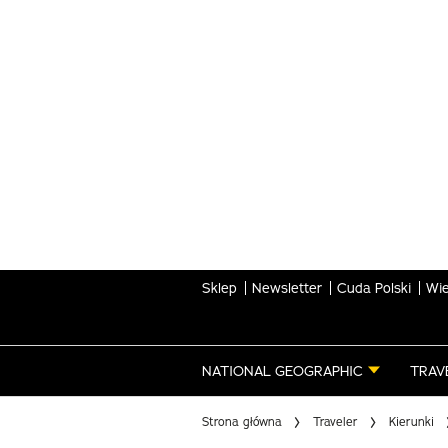
Skip
to
main
content
Sklep
Newsletter
Cuda Polski
Wie
NATIONAL GEOGRAPHIC
TRAV
Strona główna
Traveler
Kierunki