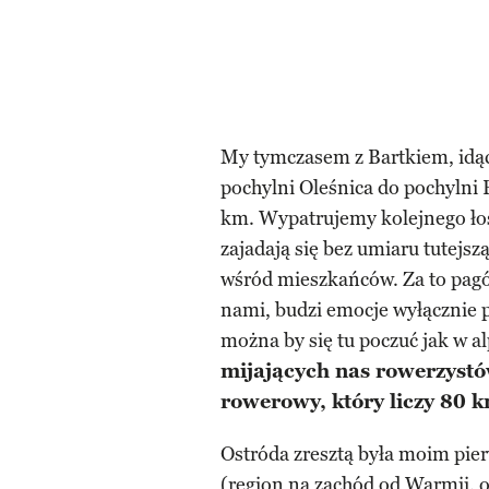
My tymczasem z Bartkiem, idąc
pochylni Oleśnica do pochylni
km. Wypatrujemy kolejnego łos
zajadają się bez umiaru tutejs
wśród mieszkańców. Za to pagór
nami, budzi emocje wyłącznie 
można by się tu poczuć jak w al
mijających nas rowerzystó
rowerowy, który liczy 80 k
Ostróda zresztą była moim pi
(region na zachód od Warmii, o