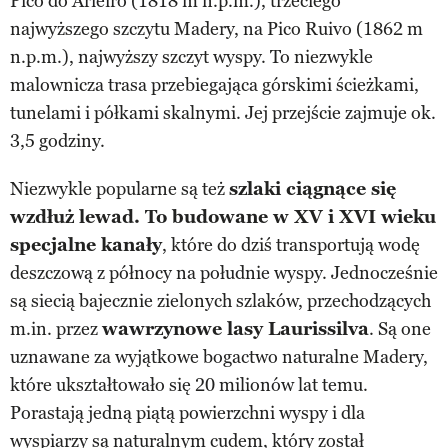
Pico do Arieiro (1818 m n.p.m.), trzeciego
najwyższego szczytu Madery, na Pico Ruivo (1862 m
n.p.m.), najwyższy szczyt wyspy. To niezwykle
malownicza trasa przebiegająca górskimi ścieżkami,
tunelami i półkami skalnymi. Jej przejście zajmuje ok.
3,5 godziny.
Niezwykle popularne są też
szlaki ciągnące się
wzdłuż lewad. To budowane w XV i XVI wieku
specjalne kanały
, które do dziś transportują wodę
deszczową z północy na południe wyspy. Jednocześnie
są siecią bajecznie zielonych szlaków, przechodzących
m.in. przez
wawrzynowe lasy Laurissilva
. Są one
uznawane za wyjątkowe bogactwo naturalne Madery,
które ukształtowało się 20 milionów lat temu.
Porastają jedną piątą powierzchni wyspy i dla
wyspiarzy są naturalnym cudem, który został