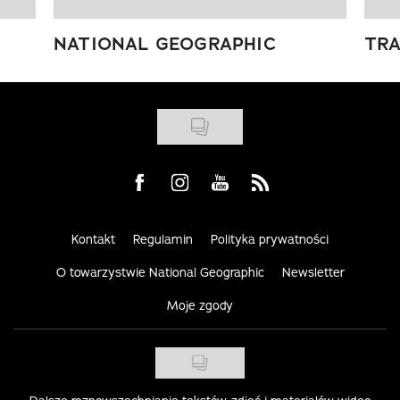
NATIONAL GEOGRAPHIC
TRA
Visit us on Facebook
Visit us on Instagram
Visit us on Youtube
Visit us on Rss
Kontakt
Regulamin
Polityka prywatności
O towarzystwie National Geographic
Newsletter
Moje zgody