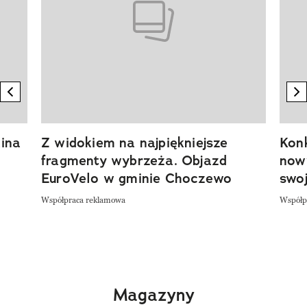
previous element
n
ina
Z widokiem na najpiękniejsze
Kon
fragmenty wybrzeża. Objazd
now
EuroVelo w gminie Choczewo
swoj
Współpraca reklamowa
Współp
Magazyny