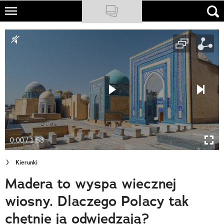
Skip
to
NATIONAL GEOGRAPHIC
main
content
TRAVELER
PODCASTY
Sklep
Newsletter
0:00 / 1:53
Cuda Polski
Kierunki
Wielki Konkurs Fotograficzny
Madera to wyspa wiecznej
Trendbook Podróżniczy
wiosny. Dlaczego Polacy tak
Polecane
chętnie ją odwiedzają?