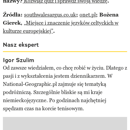
nazwy?
Rozwiąż quiz i sprawdź swoją wiedzę
.
Źródła:
southwalesargus.co.uk
;
onet.pl
; Bożena
Gierek,
„Miejsce i znaczenie języków celtyckich w
kulturze europejskiej”
.
Nasz ekspert
Igor Szulim
Od zawsze wiedziałem, co chcę robić w życiu. Dlatego z
pasji i z wykształcenia jestem dziennikarzem. W
National-Geographic.pl zajmuje się tematyką
podróżniczą. Szczególnie bliskie są mi kraje
niemieckojęzyczne. Po godzinach najchętniej
spędzam czas na korcie tenisowym.