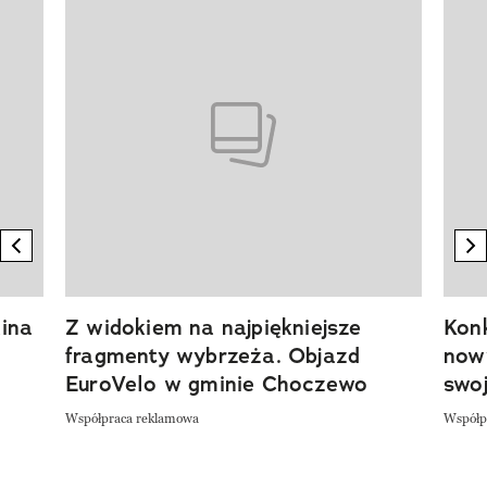
Pokazywanie elementu 1 z 20
previous element
n
ina
Z widokiem na najpiękniejsze
Kon
fragmenty wybrzeża. Objazd
now
EuroVelo w gminie Choczewo
swoj
Współpraca reklamowa
Współp