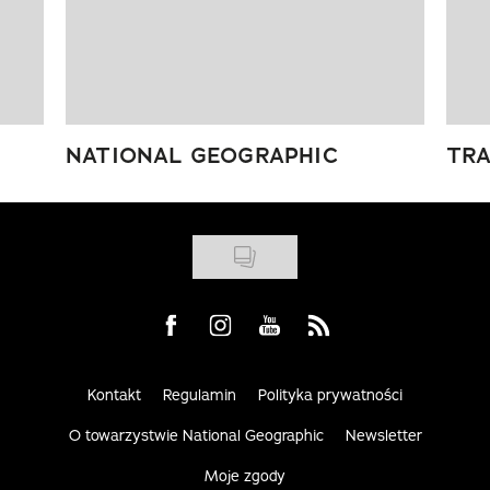
NATIONAL GEOGRAPHIC
TRA
Visit us on Facebook
Visit us on Instagram
Visit us on Youtube
Visit us on Rss
Kontakt
Regulamin
Polityka prywatności
O towarzystwie National Geographic
Newsletter
Moje zgody