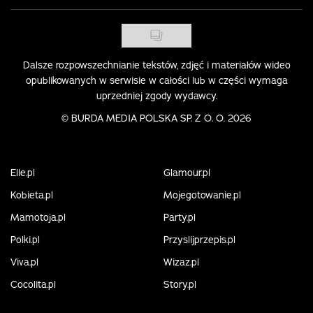
Dalsze rozpowszechnianie tekstów, zdjęć i materiałów wideo
opublikowanych w serwisie w całości lub w części wymaga
uprzedniej zgody wydawcy.
©
BURDA MEDIA POLSKA SP. Z O. O. 2026
Elle.pl
Glamour.pl
Kobieta.pl
Mojegotowanie.pl
Mamotoja.pl
Party.pl
Polki.pl
Przyslijprzepis.pl
Viva.pl
Wizaz.pl
Cocolita.pl
Story.pl