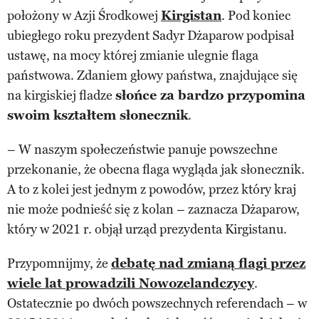
położony w Azji Środkowej
Kirgistan
. Pod koniec
ubiegłego roku prezydent Sadyr Dżaparow podpisał
ustawę, na mocy której zmianie ulegnie flaga
państwowa. Zdaniem głowy państwa, znajdujące się
na kirgiskiej fladze
słońce za bardzo przypomina
swoim kształtem słonecznik
.
– W naszym społeczeństwie panuje powszechne
przekonanie, że obecna flaga wygląda jak słonecznik.
A to z kolei jest jednym z powodów, przez który kraj
nie może podnieść się z kolan – zaznacza Dżaparow,
który w 2021 r. objął urząd prezydenta Kirgistanu.
Przypomnijmy, że
debatę nad zmianą flagi przez
wiele lat prowadzili Nowozelandczycy
.
Ostatecznie po dwóch powszechnych referendach – w