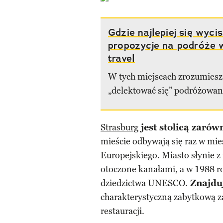
Gdzie najlepiej się wyc
propozycje na podróże w
travel
W tych miejscach zrozumiesz,
„delektować się” podróżowa
Strasburg
jest stolicą zarówn
mieście odbywają się raz w mi
Europejskiego. Miasto słynie z
otoczone kanałami, a w 1988 ro
dziedzictwa UNESCO.
Znajduj
charakterystyczną zabytkową z
restauracji.