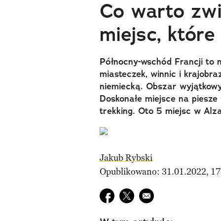
Co warto zwi
miejsc, któr
Północny-wschód Francji to 
miasteczek, winnic i krajobra
niemiecką. Obszar wyjątkowy 
Doskonałe miejsce na piesze
trekking. Oto 5 miejsc w Alza
Jakub Rybski
Opublikowano: 31.01.2022, 17
Udostępnij na facebook
Udostępnij na twitter
E-mail do przyjaciela