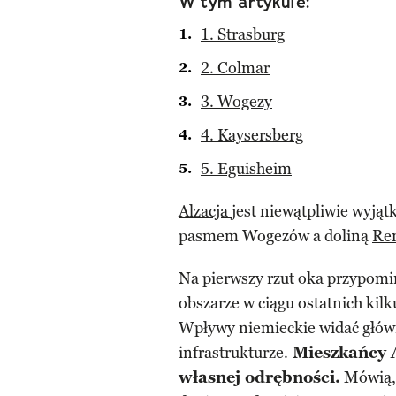
W tym artykule:
1. Strasburg
2. Colmar
3. Wogezy
4. Kaysersberg
5. Eguisheim
Alzacja
jest niewątpliwie wyj
pasmem Wogezów a doliną
Re
Na pierwszy rzut oka przypom
obszarze w ciągu ostatnich kilku
Wpływy niemieckie widać główn
infrastrukturze.
Mieszkańcy A
własnej odrębności.
Mówią, 