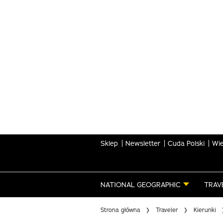
Skip
to
main
content
Sklep
Newsletter
Cuda Polski
Wie
NATIONAL GEOGRAPHIC
TRAV
Strona główna
Traveler
Kierunki