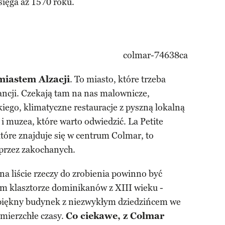
sięga aż 1570 roku.
miastem Alzacji
. To miasto, które trzeba
rancji. Czekają tam na nas malownicze,
ego, klimatyczne restauracje z pyszną lokalną
i muzea, które warto odwiedzić. La Petite
które znajduje się w centrum Colmar, to
 przez zakochanych.
a liście rzeczy do zrobienia powinno być
klasztorze dominikanów z XIII wieku -
iękny budynek z niezwykłym dziedzińcem we
amierzchłe czasy.
Co ciekawe, z Colmar