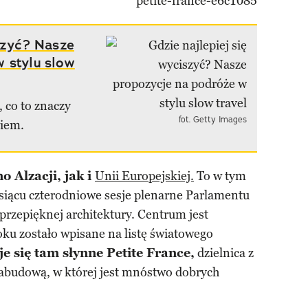
iszyć? Nasze
 stylu slow
 co to znaczy
fot. Getty Images
niem.
o Alzacji, jak i
Unii Europejskiej.
To w tym
esiącu czterodniowe sesje plenarne Parlamentu
 przepięknej architektury. Centrum jest
ku zostało wpisane na listę światowego
e się tam słynne Petite France,
dzielnica z
abudową, w której jest mnóstwo dobrych