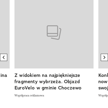
Pokazywanie elementu 1 z 20
previous element
n
ina
Z widokiem na najpiękniejsze
Kon
fragmenty wybrzeża. Objazd
now
EuroVelo w gminie Choczewo
swoj
Współpraca reklamowa
Współp