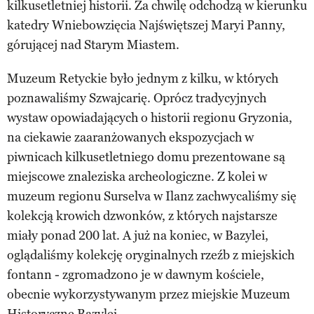
kilkusetletniej historii. Za chwilę odchodzą w kierunku
katedry Wniebowzięcia Najświętszej Maryi Panny,
górującej nad Starym Miastem.
Muzeum Retyckie było jednym z kilku, w których
poznawaliśmy Szwajcarię. Oprócz tradycyjnych
wystaw opowiadających o historii regionu Gryzonia,
na ciekawie zaaranżowanych ekspozycjach w
piwnicach kilkusetletniego domu prezentowane są
miejscowe znaleziska archeologiczne. Z kolei w
muzeum regionu Surselva w Ilanz zachwycaliśmy się
kolekcją krowich dzwonków, z których najstarsze
miały ponad 200 lat. A już na koniec, w Bazylei,
oglądaliśmy kolekcję oryginalnych rzeźb z miejskich
fontann - zgromadzono je w dawnym kościele,
obecnie wykorzystywanym przez miejskie Muzeum
Historyczne Bazylei.