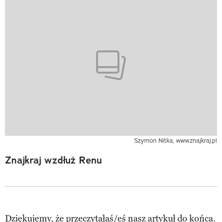
Szymon Nitka, www.znajkraj.pl
Znajkraj wzdłuż Renu
Dziękujemy, że przeczytałaś/eś nasz artykuł do końca.