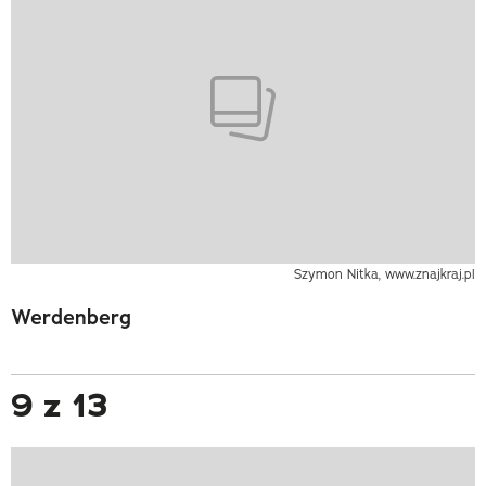
Szymon Nitka, www.znajkraj.pl
Werdenberg
9 z 13