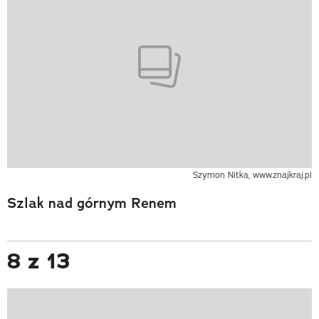
Szymon Nitka, www.znajkraj.pl
Szlak nad górnym Renem
8 z 13