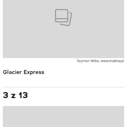
Szymon Nitka, www.znajkraj.pl
Glacier Express
3 z 13