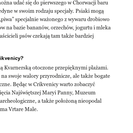
można udać się do pierwszego w Chorwacji baru
edyne w swoim rodzaju specjały. Psiaki mogą
„piwa” specjalnie ważonego z wywaru drobiowo
ów na bazie bananów, orzechów, jogurtu i mleka
cicieli psów czekają tam także bardziej
ikvenicy?
ką Kvarnerską otoczone przepięknymi plażami.
 na swoje walory przyrodnicze, ale także bogate
yczne. Będąc w Crikvenicy warto zobaczyć
ięcia Najświętszej Maryi Panny, Muzeum
archeologiczne, a także położoną nieopodal
ama Vrtare Male.