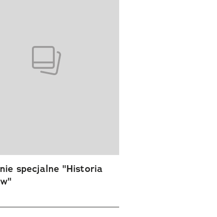
ie specjalne "Historia
ów"