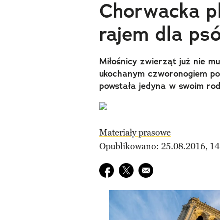
Chorwacka p
rajem dla ps
Miłośnicy zwierząt już nie mu
ukochanym czworonogiem pod
powstała jedyna w swoim rod
Materiały prasowe
Opublikowano: 25.08.2016, 14
Udostępnij na facebook
Udostępnij na twitter
E-mail do przyjaciela