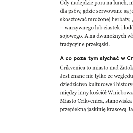
Gdy nadejdzie pora na lunch, 
dla psów, gdzie serwowane są j
skosztować mrożonej herbaty, 
– warzywnego lub ciastek i lod
sojowego. A na dwunożnych właś
tradycyjne przekąski.
A co poza tym słychać w Cr
Crikvenica to miasto nad Zato
Jest znane nie tylko ze względu
dziedzictwo kulturowe i histor
między inny kościół Wniebowz
Miasto Crikvenica, stanowiska 
przepiękną jaskinię krasową J