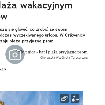
laża wakacyjnym
ów
szą się głowić, co zrobić ze swoim
czas wyczekiwanego urlopu. W Crikvenicy
zaju plaża przyjazna psom.
Chorwacka Wspólnota Turystyczna
:49