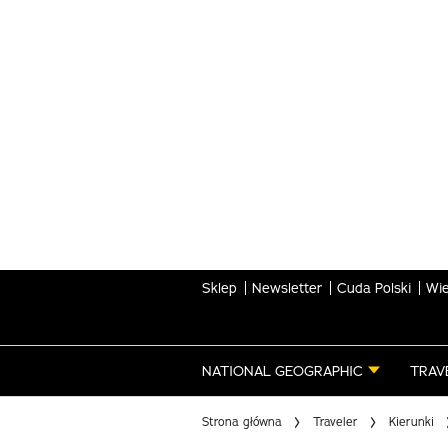
Skip
to
main
content
Sklep
Newsletter
Cuda Polski
Wie
NATIONAL GEOGRAPHIC
TRAV
Strona główna
Traveler
Kierunki