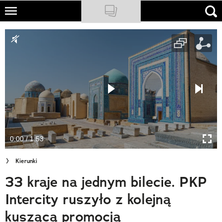
Skip
to
NATIONAL GEOGRAPHIC
main
content
TRAVELER
PODCASTY
Sklep
Newsletter
0:00 / 1:53
Cuda Polski
Kierunki
Wielki Konkurs Fotograficzny
33 kraje na jednym bilecie. PKP
Trendbook Podróżniczy
Intercity ruszyło z kolejną
Polecane
kuszącą promocją