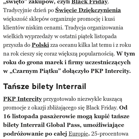
„święto” zakupów, czyli
Black Friday
.
Tradycyjnie dzień po
Święcie Dziękczynienia
większość sklepów organizuje promocję i kusi
klientów niskim cenami. Tradycja organizowania
wielkich wyprzedaży w ostatni piątek listopada
przyszła do
Polski
zza oceanu kilka lat temu i z roku
na rok cieszy się coraz większą popularnością.
W tym
roku do grona marek i firmy uczestniczących
w „Czarnym Piątku” dołączyło PKP Intercity.
Tańsze bilety Interrail
PKP Intercity
przygotowało niezwykle kuszącą
promocje z okazji zbliżającego się Black Friday.
Od
16 listopada pasażerowie mogą kupić tańsze
bilety Interrail Global Pass, umożliwiające
podróżowanie po całej
Europie
.
25-procentowa