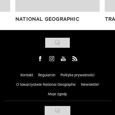
NATIONAL GEOGRAPHIC
TRA
Visit us on Facebook
Visit us on Instagram
Visit us on Youtube
Visit us on Rss
Kontakt
Regulamin
Polityka prywatności
O towarzystwie National Geographic
Newsletter
Moje zgody