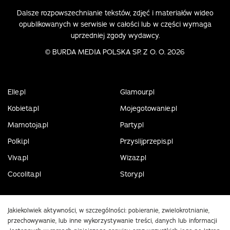
Dalsze rozpowszechnianie tekstów, zdjęć i materiałów wideo
opublikowanych w serwisie w całości lub w części wymaga
uprzedniej zgody wydawcy.
©
BURDA MEDIA POLSKA SP. Z O. O. 2026
Elle.pl
Glamour.pl
Kobieta.pl
Mojegotowanie.pl
Mamotoja.pl
Party.pl
Polki.pl
Przyslijprzepis.pl
Viva.pl
Wizaz.pl
Cocolita.pl
Story.pl
Jakiekolwiek aktywności, w szczególności: pobieranie, zwielokrotnianie,
przechowywanie, lub inne wykorzystywanie treści, danych lub informacji