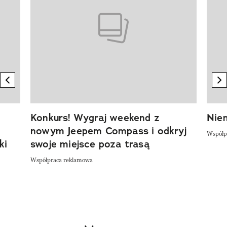
previous element
n
Konkurs! Wygraj weekend z
Niem
nowym Jeepem Compass i odkryj
Współp
ki
swoje miejsce poza trasą
Współpraca reklamowa