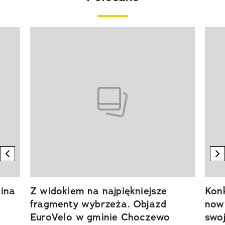
Pokazywanie elementu 1 z 20
previous element
n
ina
Z widokiem na najpiękniejsze
Kon
fragmenty wybrzeża. Objazd
now
EuroVelo w gminie Choczewo
swoj