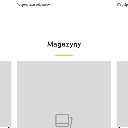
Współpraca reklamowa
Współp
Magazyny
Pokazywanie elementu 1 z 4