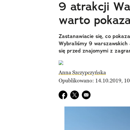
9 atrakcji W
warto pokaz
Zastanawiacie się, co pokaz
Wybraliśmy 9 warszawskich a
się przed znajomymi z zagran
Anna Szczypczyńska
Opublikowano: 14.10.2019, 10
Udostępnij na facebook
Udostępnij na twitter
E-mail do przyjaciela