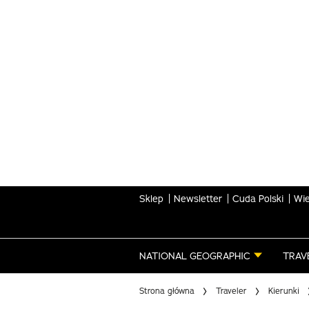
Skip
to
main
content
Sklep
Newsletter
Cuda Polski
Wie
NATIONAL GEOGRAPHIC
TRAV
Strona główna
Traveler
Kierunki