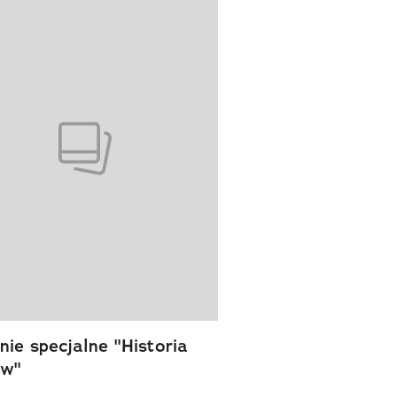
wanie elementu 1 z 1
ie specjalne "Historia
ów"