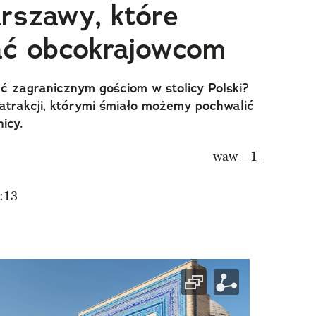
arszawy, które
ać obcokrajowcom
ać zagranicznym gościom w stolicy Polski?
trakcji, którymi śmiało możemy pochwalić
icy.
:13