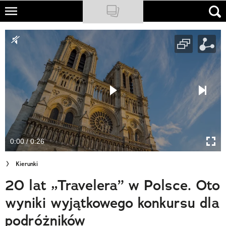
Skip
to
NATIONAL GEOGRAPHIC
main
content
TRAVELER
PODCASTY
Sklep
Newsletter
0:00 / 0:26
Cuda Polski
Kierunki
Wielki Konkurs Fotograficzny
20 lat „Travelera” w Polsce. Oto
Trendbook Podróżniczy
wyniki wyjątkowego konkursu dla
Polecane
podróżników