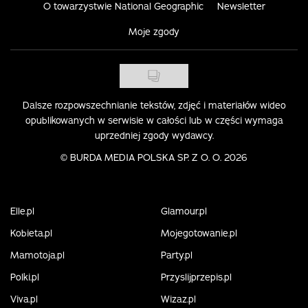
O towarzystwie National Geographic
Newsletter
Moje zgody
Dalsze rozpowszechnianie tekstów, zdjęć i materiałów wideo
opublikowanych w serwisie w całości lub w części wymaga
uprzedniej zgody wydawcy.
©
BURDA MEDIA POLSKA SP. Z O. O. 2026
Elle.pl
Glamour.pl
Kobieta.pl
Mojegotowanie.pl
Mamotoja.pl
Party.pl
Polki.pl
Przyslijprzepis.pl
Viva.pl
Wizaz.pl