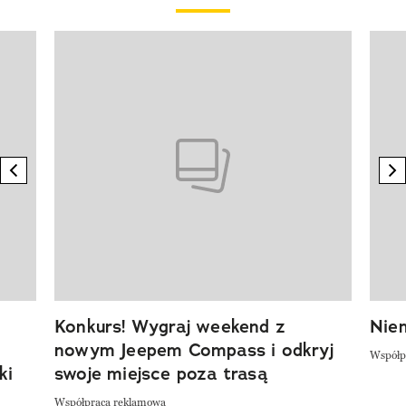
Pokazywanie elementu 1 z 20
previous element
n
Konkurs! Wygraj weekend z
Niem
nowym Jeepem Compass i odkryj
Współp
ki
swoje miejsce poza trasą
Współpraca reklamowa