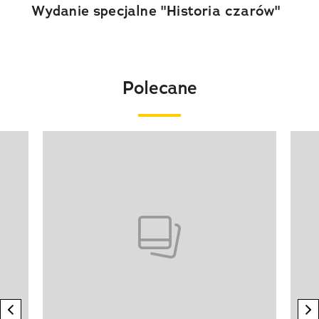
Wydanie specjalne "Historia czarów"
Polecane
Pokazywanie elementu 1 z 20
previous element
n