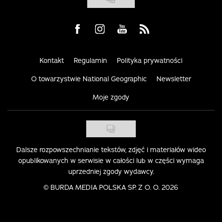
Visit us on Facebook
Visit us on Instagram
Visit us on Youtube
Visit us on Rss
Kontakt
Regulamin
Polityka prywatności
O towarzystwie National Geographic
Newsletter
Moje zgody
Dalsze rozpowszechnianie tekstów, zdjęć i materiałów wideo
opublikowanych w serwisie w całości lub w części wymaga
uprzedniej zgody wydawcy.
©
BURDA MEDIA POLSKA SP. Z O. O. 2026