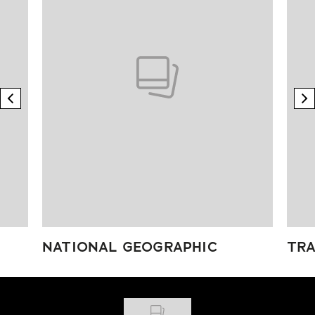
previous element
n
NATIONAL GEOGRAPHIC
TRA