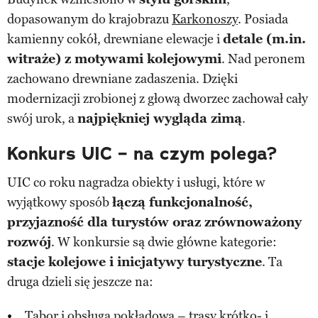
dopasowanym do krajobrazu
Karkonoszy
. Posiada
kamienny cokół, drewniane elewacje i
detale (m.in.
witraże) z motywami kolejowymi
. Nad peronem
zachowano drewniane zadaszenia. Dzięki
modernizacji zrobionej z głową dworzec zachował cały
swój urok, a
najpiękniej wygląda zimą
.
Konkurs UIC – na czym polega?
UIC co roku nagradza obiekty i usługi, które w
wyjątkowy sposób
łączą funkcjonalność,
przyjazność dla turystów oraz zrównoważony
rozwój
. W konkursie są dwie główne kategorie:
stacje kolejowe i inicjatywy turystyczne
. Ta
druga dzieli się jeszcze na:
Tabor i obsługa pokładowa – trasy krótko- i