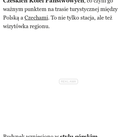
Czeskich Kolei Państwowych
, co czyni go
ważnym punktem na trasie turystycznej między
Polską a
Czechami
. To nie tylko stacja, ale też
wizytówka regionu.
Budynek wzniesiono w
stylu górskim
,