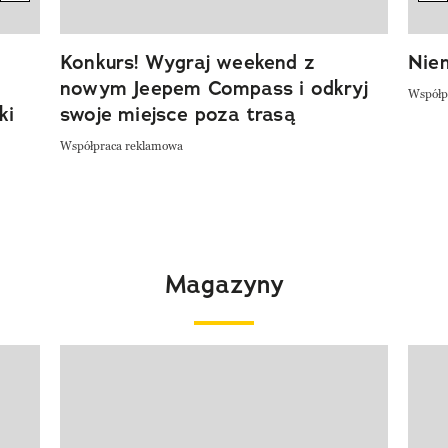
Konkurs! Wygraj weekend z
Niem
nowym Jeepem Compass i odkryj
Współp
ki
swoje miejsce poza trasą
Współpraca reklamowa
Magazyny
Pokazywanie elementu 1 z 4