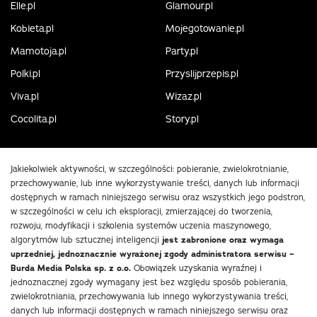
Elle.pl
Glamour.pl
Kobieta.pl
Mojegotowanie.pl
Mamotoja.pl
Party.pl
Polki.pl
Przyslijprzepis.pl
Viva.pl
Wizaz.pl
Cocolita.pl
Story.pl
Jakiekolwiek aktywności, w szczególności: pobieranie, zwielokrotnianie,
przechowywanie, lub inne wykorzystywanie treści, danych lub informacji
dostępnych w ramach niniejszego serwisu oraz wszystkich jego podstron,
w szczególności w celu ich eksploracji, zmierzającej do tworzenia,
rozwoju, modyfikacji i szkolenia systemów uczenia maszynowego,
algorytmów lub sztucznej inteligencji
jest zabronione oraz wymaga
uprzedniej, jednoznacznie wyrażonej zgody administratora serwisu –
Burda Media Polska sp. z o.o.
Obowiązek uzyskania wyraźnej i
jednoznacznej zgody wymagany jest bez względu sposób pobierania,
zwielokrotniania, przechowywania lub innego wykorzystywania treści,
danych lub informacji dostępnych w ramach niniejszego serwisu oraz