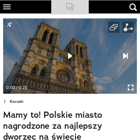
Skip
to
NATIONAL GEOGRAPHIC
main
content
TRAVELER
PODCASTY
Sklep
Newsletter
0:00 / 0:26
Cuda Polski
Kierunki
Wielki Konkurs Fotograficzny
Mamy to! Polskie miasto
Trendbook Podróżniczy
nagrodzone za najlepszy
Polecane
dworzec na świecie