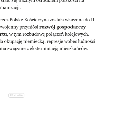
 stało się ważnym ośrodkiem polskości na
manizacji.
rzez Polskę Kościerzyna została włączona do II
zywojenny przyniósł
rozwój gospodarczy
rtu
, w tym rozbudowę połączeń kolejowych.
a okupację niemiecką, represje wobec ludności
enia związane z eksterminacją mieszkańców.