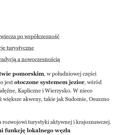
iowiecza po współczesność
cje turystyczne
tradycją a nowoczesnością
twie pomorskim
, w południowej części
o jest
otoczone systemem jezior
, wśród
Gałęźne, Kapliczne i Wierzysko. W nieco
eż większe akweny, takie jak Sudomie, Osuszno
a rozwojowi turystyki aktywnej i krajoznawczej.
ni funkcję lokalnego węzła