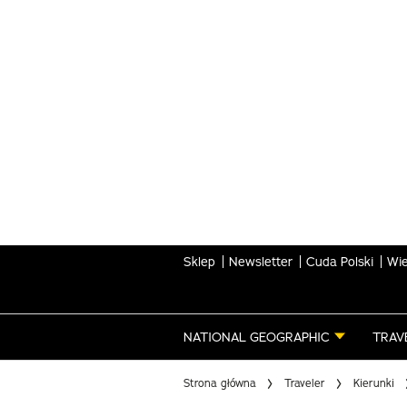
Skip
to
main
content
Sklep
Newsletter
Cuda Polski
Wie
NATIONAL GEOGRAPHIC
TRAV
Strona główna
Traveler
Kierunki