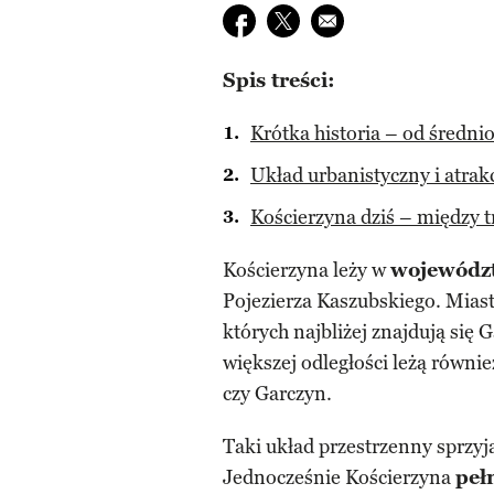
Udostępnij na facebook
Udostępnij na twitter
E-mail do przyjaciela
Spis treści:
Krótka historia – od średn
Układ urbanistyczny i atrak
Kościerzyna dziś – między 
Kościerzyna leży w
wojewódz
Pojezierza Kaszubskiego. Miast
których najbliżej znajdują się 
większej odległości leżą równi
czy Garczyn.
Taki układ przestrzenny sprzyj
Jednocześnie Kościerzyna
peł