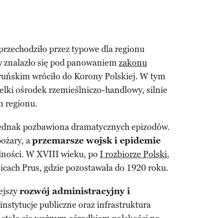
przechodziło przez typowe dla regionu
w znalazło się pod panowaniem
zakonu
toruńskim wróciło do Korony Polskiej. W tym
ielki ośrodek rzemieślniczo-handlowy, silnie
m regionu.
 jednak pozbawiona dramatycznych epizodów.
pożary, a
przemarsze wojsk i epidemie
udności. W XVIII wieku, po
I rozbiorze Polski
,
nicach Prus, gdzie pozostawała do 1920 roku.
ejszy
rozwój administracyjny i
 instytucje publiczne oraz infrastruktura