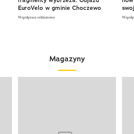
EuroVelo w gminie Choczewo
swoj
Współpraca reklamowa
Współp
Magazyny
Pokazywanie elementu 1 z 4