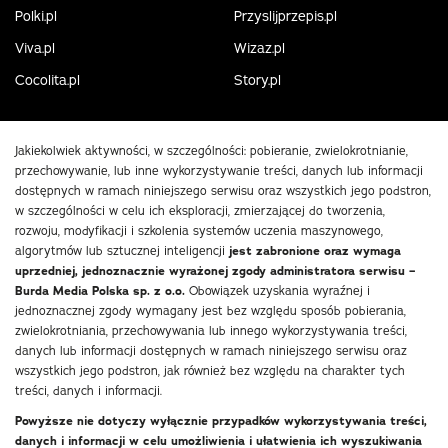
Polki.pl
Przyslijprzepis.pl
Viva.pl
Wizaz.pl
Cocolita.pl
Story.pl
Jakiekolwiek aktywności, w szczególności: pobieranie, zwielokrotnianie,
przechowywanie, lub inne wykorzystywanie treści, danych lub informacji
dostępnych w ramach niniejszego serwisu oraz wszystkich jego podstron,
w szczególności w celu ich eksploracji, zmierzającej do tworzenia,
rozwoju, modyfikacji i szkolenia systemów uczenia maszynowego,
algorytmów lub sztucznej inteligencji
jest zabronione oraz wymaga
uprzedniej, jednoznacznie wyrażonej zgody administratora serwisu –
Burda Media Polska sp. z o.o.
Obowiązek uzyskania wyraźnej i
jednoznacznej zgody wymagany jest bez względu sposób pobierania,
zwielokrotniania, przechowywania lub innego wykorzystywania treści,
danych lub informacji dostępnych w ramach niniejszego serwisu oraz
wszystkich jego podstron, jak również bez względu na charakter tych
treści, danych i informacji.
Powyższe nie dotyczy wyłącznie przypadków wykorzystywania treści,
danych i informacji w celu umożliwienia i ułatwienia ich wyszukiwania