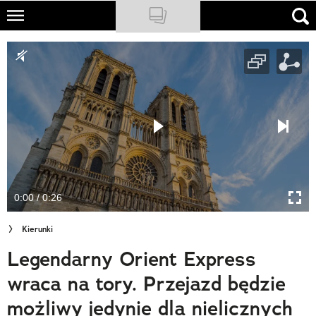
Skip
to
NATIONAL GEOGRAPHIC
main
content
TRAVELER
PODCASTY
Sklep
Newsletter
0:00 / 0:26
Cuda Polski
Kierunki
Wielki Konkurs Fotograficzny
Legendarny Orient Express
Trendbook Podróżniczy
wraca na tory. Przejazd będzie
Polecane
możliwy jedynie dla nielicznych