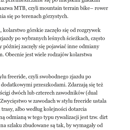
iż przemieszczanie się po miejskim gładkim
a nazwa MTB, czyli mountain terrain bike– rower
a się po terenach górzystych.
, kolarstwo górskie zaczęło się od rozgrywek
zjazdy po wybranych leśnych ścieżkach, często
y później zaczęły się pojawiać inne odmiany
m. Obecnie jest wiele rodzajów kolarstwa
lu freeride, czyli swobodnego zjazdu po
 z dodatkowymi przeszkodami. Zdarzają się też
cigi dwóch lub czterech zawodników (dual
. Zwycięstwo w zawodach w stylu freeride ustala
 trasy, albo według kolejności dotarcia
 odmianą w tego typu rywalizacji jest tzw. dirt
na szlaku zbudowane są tak, by wymagały od