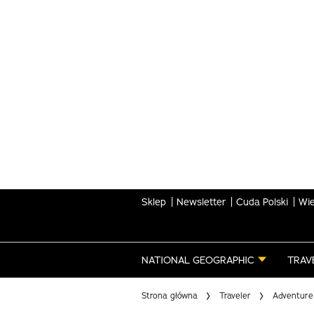
Skip
to
main
content
Sklep
Newsletter
Cuda Polski
Wie
NATIONAL GEOGRAPHIC
TRAV
Strona główna
Traveler
Adventure