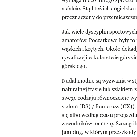
wymaga nieco innego sprzętu n
asfalcie. Stąd też ich angielsk
przeznaczony do przemieszczani
Jak wiele dyscyplin sportowych
amatorów. Początkowo były to 
wąskich i krętych. Około dekad
rywalizacji w kolarstwie górski
górskiego.
Nadal modne są wyzwania w sty
naturalnej trasie lub szlakiem
swego rodzaju równoczesne wyś
slalom (DS) / four cross (CX))
się albo według czasu przejazdu
zawodników na metę. Szczególną
jumping, w którym przeszkody 