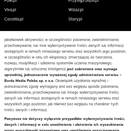
Polki.pl
Przyslijprzepis.pl
Viva.pl
Wizaz.pl
Cocolita.pl
Story.pl
Jakiekolwiek aktywności, w szczególności: pobieranie, zwielokrotnianie,
przechowywanie, lub inne wykorzystywanie treści, danych lub informacji
dostępnych w ramach niniejszego serwisu oraz wszystkich jego podstron,
w szczególności w celu ich eksploracji, zmierzającej do tworzenia,
rozwoju, modyfikacji i szkolenia systemów uczenia maszynowego,
algorytmów lub sztucznej inteligencji
jest zabronione oraz wymaga
uprzedniej, jednoznacznie wyrażonej zgody administratora serwisu –
Burda Media Polska sp. z o.o.
Obowiązek uzyskania wyraźnej i
jednoznacznej zgody wymagany jest bez względu sposób pobierania,
zwielokrotniania, przechowywania lub innego wykorzystywania treści,
danych lub informacji dostępnych w ramach niniejszego serwisu oraz
wszystkich jego podstron, jak również bez względu na charakter tych
treści, danych i informacji.
Powyższe nie dotyczy wyłącznie przypadków wykorzystywania treści,
danych i informacji w celu umożliwienia i ułatwienia ich wyszukiwania
przez wyszukiwarki internetowe oraz umożliwienia pozycjonowania