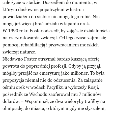
całe życie w stadzie. Doszedłem do momentu, w
którym dosłownie popatrzyłem w lustro i
powiedziałem do siebie: nie mogę tego robić. Nie
mogę już więcej brać udziału w łapaniu orek.
W 1990 roku Foster odszedł, by zająć się działalnością
na rzecz ratowania zwierząt. Od tego czasu zajmu się
pomocą, rehabilitacją i przywracaniem morskich
zwierząt naturze.
Niedawno Foster otrzymał bardzo kuszącą ofertę
powrotu do poprzedniej profesji. Gdyby ją przyjął,
mógłby przejść na emeryturę jako milioner. To była
propozycja niemal nie do odrzucenia. Za załapanie
ośmiu orek w wodach Pacyfiku u wybrzeży Rosji,
pośrednik ze Wschodu zaoferował mu 7 milionów
dolarów. – Wspominał, że dwa wieloryby trafiłby na
olimpiadę, do miasta, o którym nigdy nie słyszałem,