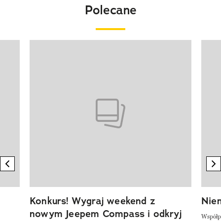
Polecane
Pokazywanie elementu 1 z 20
previous element
n
Konkurs! Wygraj weekend z
Niem
nowym Jeepem Compass i odkryj
Współp