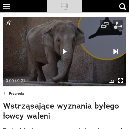
Skip
to
NATIONAL GEOGRAPHIC
main
content
TRAVELER
PODCASTY
Sklep
Newsletter
0:00 / 0:21
Cuda Polski
Przyroda
Wielki Konkurs Fotograficzny
Wstrząsające wyznania byłego
Trendbook Podróżniczy
łowcy waleni
Polecane