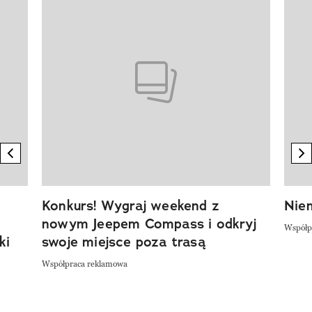
Pokazywanie elementu 1 z 20
previous element
n
Konkurs! Wygraj weekend z
Niem
nowym Jeepem Compass i odkryj
Współp
ki
swoje miejsce poza trasą
Współpraca reklamowa