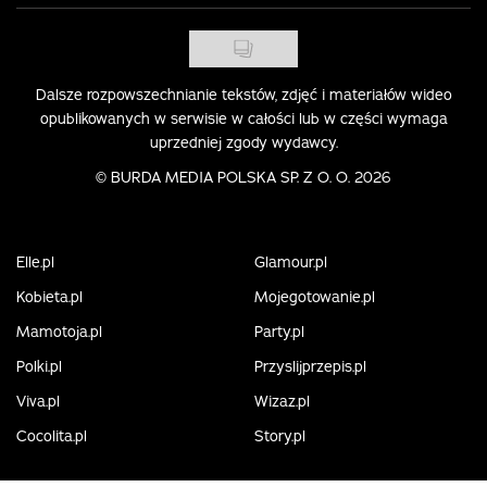
Dalsze rozpowszechnianie tekstów, zdjęć i materiałów wideo
opublikowanych w serwisie w całości lub w części wymaga
uprzedniej zgody wydawcy.
©
BURDA MEDIA POLSKA SP. Z O. O. 2026
Elle.pl
Glamour.pl
Kobieta.pl
Mojegotowanie.pl
Mamotoja.pl
Party.pl
Polki.pl
Przyslijprzepis.pl
Viva.pl
Wizaz.pl
Cocolita.pl
Story.pl