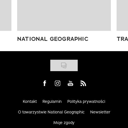
NATIONAL GEOGRAPHIC
TRA
Visit us on Facebook
Visit us on Instagram
Visit us on Youtube
Visit us on Rss
Kontakt
Regulamin
Polityka prywatności
O towarzystwie National Geographic
Newsletter
Moje zgody