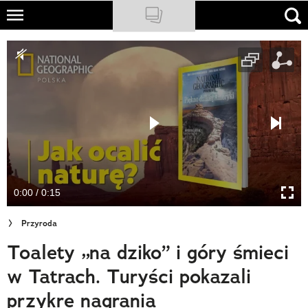
Skip
to
NATIONAL GEOGRAPHIC
main
content
TRAVELER
PODCASTY
Sklep
Newsletter
0:00 / 0:15
Cuda Polski
Przyroda
Wielki Konkurs Fotograficzny
Toalety „na dziko” i góry śmieci
Trendbook Podróżniczy
w Tatrach. Turyści pokazali
Polecane
przykre nagrania