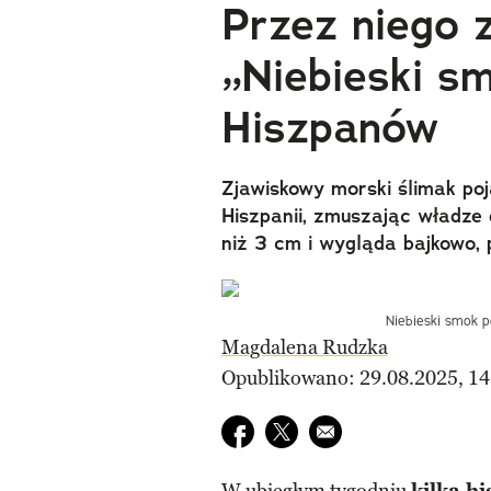
Przez niego 
„Niebieski s
Hiszpanów
Zjawiskowy morski ślimak poj
Hiszpanii, zmuszając władze 
niż 3 cm i wygląda bajkowo, 
Niebieski smok p
Magdalena Rudzka
Opublikowano: 29.08.2025, 14
Udostępnij na facebook
Udostępnij na twitter
E-mail do przyjaciela