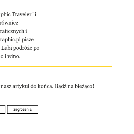
hic Traveler" i
 również
raficznych i
aphic.pl pisze
. Lubi podróże po
o i wino.
 nasz artykuł do końca. Bądź na bieżąco!
zagrożenia