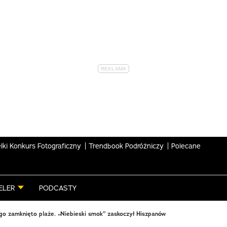
lki Konkurs Fotograficzny
Trendbook Podróżniczy
Polecane
ELER
PODCASTY
go zamknięto plaże. „Niebieski smok” zaskoczył Hiszpanów