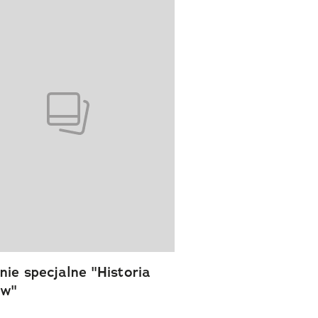
ie specjalne "Historia
ów"