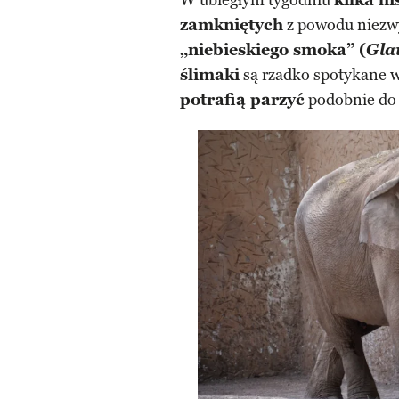
W ubiegłym tygodniu
kilka h
zamkniętych
z powodu niezw
„niebieskiego smoka” (
Gla
ślimaki
są rzadko spotykane 
potrafią parzyć
podobnie do 