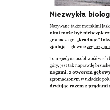
Niezwykła biolo
Nazywane także morskimi jask
nimi może być niebezpiecz
gromadzą go,
„kradnąc” toks
zjadają
– głównie
żeglarzy po
To niejedyna osobliwość w ich b
góry, jest tak naprawdę brzuch
nogami, z otworem gębow
zgromadzonym w układzie pok
dryfując razem z prądami