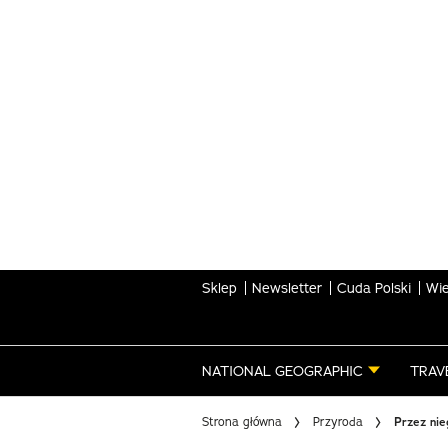
Skip
to
main
content
Sklep
Newsletter
Cuda Polski
Wie
NATIONAL GEOGRAPHIC
TRAV
Strona główna
Przyroda
Przez nie