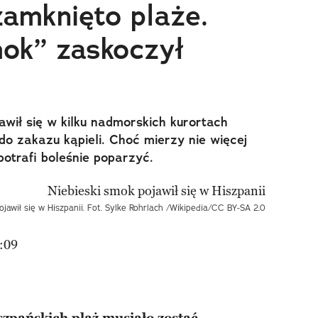
zamknięto plaże.
mok” zaskoczył
awił się w kilku nadmorskich kurortach
do zakazu kąpieli. Choć mierzy nie więcej
potrafi boleśnie poparzyć.
ojawił się w Hiszpanii. Fot. Sylke Rohrlach /Wikipedia/CC BY-SA 2.0
:09