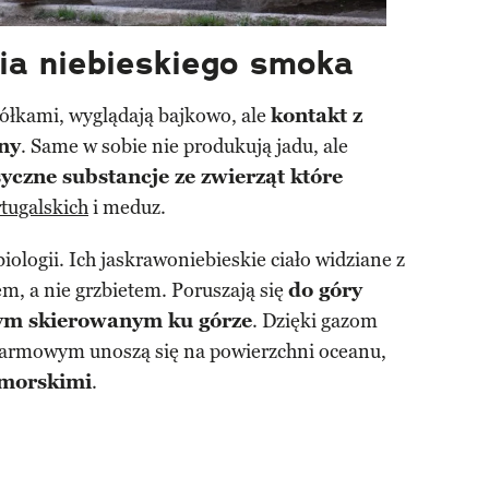
gia niebieskiego smoka
ółkami, wyglądają bajkowo, ale
kontakt z
ny
. Same w sobie nie produkują jadu, ale
yczne substancje ze zwierząt które
rtugalskich
i meduz.
iologii. Ich jaskrawoniebieskie ciało widziane z
em, a nie grzbietem. Poruszają się
do góry
ym skierowanym ku górze
. Dzięki gazom
armowym unoszą się na powierzchni oceanu,
 morskimi
.