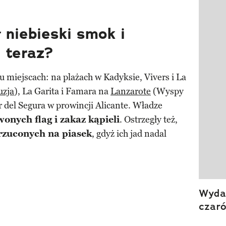
ł niebieski smok i
 teraz?
u miejscach: na plażach w Kadyksie, Vivers i La
uzja
), La Garita i Famara na
Lanzarote
(Wyspy
 del Segura w prowincji Alicante. Władze
onych flag i zakaz kąpieli
. Ostrzegły też,
rzuconych na piasek
, gdyż ich jad nadal
Wydan
czar