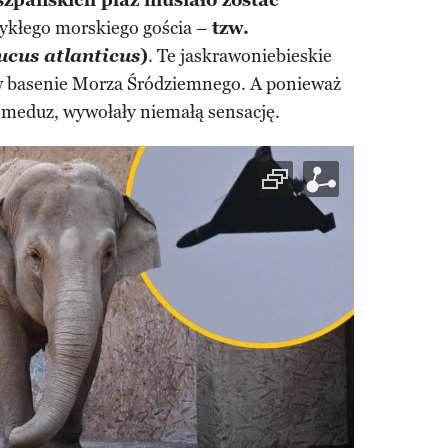
iszpańskich plaż musiało zostać
ykłego morskiego gościa –
tzw.
ucus atlanticus
)
. Te jaskrawoniebieskie
w basenie Morza Śródziemnego. A ponieważ
meduz, wywołały niemałą sensację.