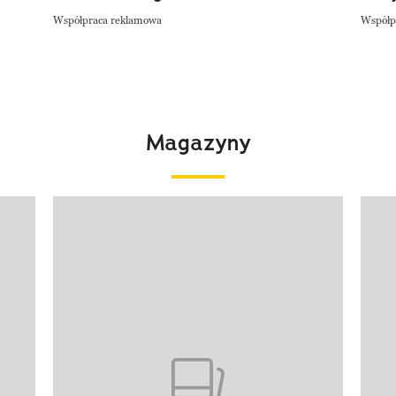
Współpraca reklamowa
Współp
Magazyny
Pokazywanie elementu 1 z 4