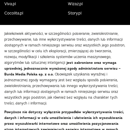
Viva.pl
Wizaz.pl
Cocolita.pl
Story.pl
Jakiekolwiek aktywności, w szczególności: pobieranie, zwielokrotnianie,
przechowywanie, lub inne wykorzystywanie treści, danych lub informacji
dostępnych w ramach niniejszego serwisu oraz wszystkich jego podstron,
w szczególności w celu ich eksploracji, zmierzającej do tworzenia,
rozwoju, modyfikacji i szkolenia systemów uczenia maszynowego,
algorytmów lub sztucznej inteligencji
jest zabronione oraz wymaga
uprzedniej, jednoznacznie wyrażonej zgody administratora serwisu –
Burda Media Polska sp. z o.o.
Obowiązek uzyskania wyraźnej i
jednoznacznej zgody wymagany jest bez względu sposób pobierania,
zwielokrotniania, przechowywania lub innego wykorzystywania treści,
danych lub informacji dostępnych w ramach niniejszego serwisu oraz
wszystkich jego podstron, jak również bez względu na charakter tych
treści, danych i informacji.
Powyższe nie dotyczy wyłącznie przypadków wykorzystywania treści,
danych i informacji w celu umożliwienia i ułatwienia ich wyszukiwania
przez wyszukiwarki internetowe oraz umożliwienia pozycjonowania
stron internetowych zawierających serwisy internetowe w ramach