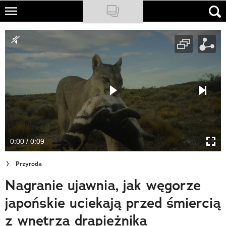
Skip
to
NATIONAL GEOGRAPHIC
main
content
TRAVELER
PODCASTY
Sklep
Newsletter
0:00 / 0:09
Cuda Polski
Przyroda
Wielki Konkurs Fotograficzny
Nagranie ujawnia, jak węgorze
Trendbook Podróżniczy
japońskie uciekają przed śmiercią
Polecane
z wnętrza drapieżnika