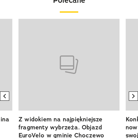
Polecane
Pokazywanie elementu 1 z 20
previous element
n
ina
Z widokiem na najpiękniejsze
Kon
fragmenty wybrzeża. Objazd
now
EuroVelo w gminie Choczewo
swoj