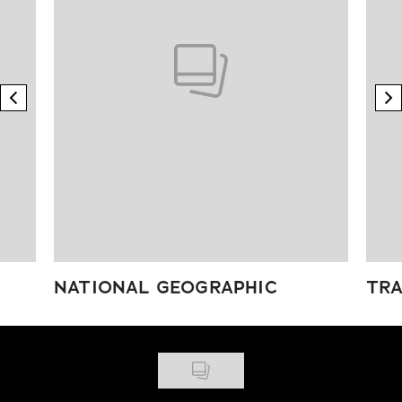
previous element
n
NATIONAL GEOGRAPHIC
TRA