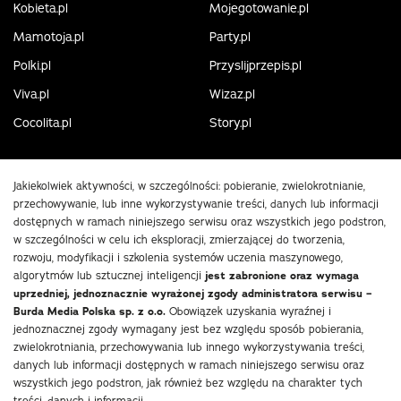
Kobieta.pl
Mojegotowanie.pl
Mamotoja.pl
Party.pl
Polki.pl
Przyslijprzepis.pl
Viva.pl
Wizaz.pl
Cocolita.pl
Story.pl
Jakiekolwiek aktywności, w szczególności: pobieranie, zwielokrotnianie,
przechowywanie, lub inne wykorzystywanie treści, danych lub informacji
dostępnych w ramach niniejszego serwisu oraz wszystkich jego podstron,
w szczególności w celu ich eksploracji, zmierzającej do tworzenia,
rozwoju, modyfikacji i szkolenia systemów uczenia maszynowego,
algorytmów lub sztucznej inteligencji
jest zabronione oraz wymaga
uprzedniej, jednoznacznie wyrażonej zgody administratora serwisu –
Burda Media Polska sp. z o.o.
Obowiązek uzyskania wyraźnej i
jednoznacznej zgody wymagany jest bez względu sposób pobierania,
zwielokrotniania, przechowywania lub innego wykorzystywania treści,
danych lub informacji dostępnych w ramach niniejszego serwisu oraz
wszystkich jego podstron, jak również bez względu na charakter tych
treści, danych i informacji.