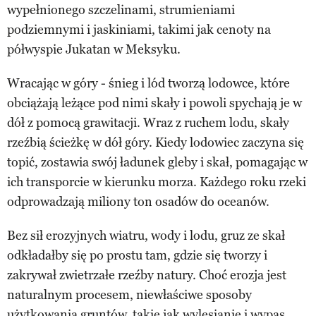
wypełnionego szczelinami, strumieniami
podziemnymi i jaskiniami, takimi jak cenoty na
półwyspie Jukatan w Meksyku.
Wracając w góry - śnieg i lód tworzą lodowce, które
obciążają leżące pod nimi skały i powoli spychają je w
dół z pomocą grawitacji. Wraz z ruchem lodu, skały
rzeźbią ścieżkę w dół góry. Kiedy lodowiec zaczyna się
topić, zostawia swój ładunek gleby i skał, pomagając w
ich transporcie w kierunku morza. Każdego roku rzeki
odprowadzają miliony ton osadów do oceanów.
Bez sił erozyjnych wiatru, wody i lodu, gruz ze skał
odkładałby się po prostu tam, gdzie się tworzy i
zakrywał zwietrzałe rzeźby natury. Choć erozja jest
naturalnym procesem, niewłaściwe sposoby
użytkowania gruntów, takie jak wylesianie i wypas