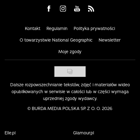
Visit us on Facebook
Visit us on Instagram
Visit us on Youtube
Visit us on Rss
Kontakt
Regulamin
Polityka prywatności
O towarzystwie National Geographic
Newsletter
Moje zgody
Dalsze rozpowszechnianie tekstów, zdjęć i materiałów wideo
opublikowanych w serwisie w całości lub w części wymaga
uprzedniej zgody wydawcy.
©
BURDA MEDIA POLSKA SP. Z O. O. 2026
Elle.pl
Glamour.pl