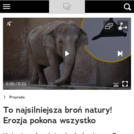
Skip
to
NATIONAL GEOGRAPHIC
main
content
TRAVELER
PODCASTY
Sklep
Newsletter
0:00 / 0:21
Cuda Polski
Przyroda
Wielki Konkurs Fotograficzny
To najsilniejsza broń natury!
Trendbook Podróżniczy
Erozja pokona wszystko
Polecane