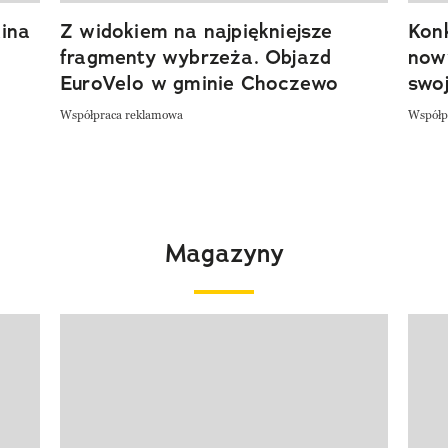
ina
Z widokiem na najpiękniejsze
Kon
fragmenty wybrzeża. Objazd
now
EuroVelo w gminie Choczewo
swoj
Współpraca reklamowa
Współp
Magazyny
Pokazywanie elementu 1 z 4