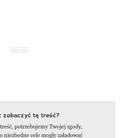
 zobaczyć tę treść?
 treść, potrzebujemy Twojej zgody,
go niezbędne cele mogły załadować