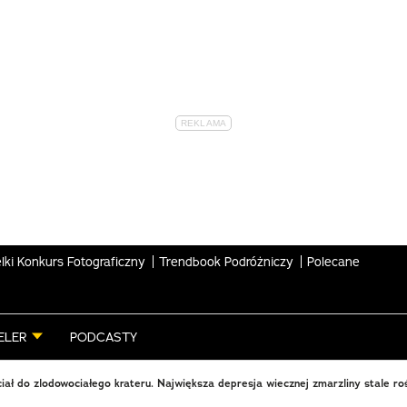
lki Konkurs Fotograficzny
Trendbook Podróżniczy
Polecane
ELER
PODCASTY
iał do zlodowociałego krateru. Największa depresja wiecznej zmarzliny stale ro