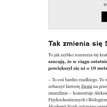
t
Tak zmienia się 
To jak szybko rozszerza się kra
szacują, że w ciągu ostatni
powiększył się aż o 10 me
– To coś bardzo rzadkiego. To 
zobaczyć historię
Ziemi
na prze
zmarzlinie – komentuje Aleksie
Fizykochemicznych i Biologic
Akademii Nauk cytowany przez 