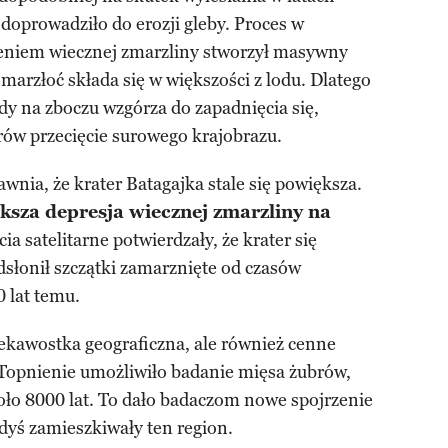
 doprowadziło do erozji gleby. Proces w
eniem wiecznej zmarzliny stworzył masywny
marzłoć składa się w większości z lodu. Dlatego
dy na zboczu wzgórza do zapadnięcia się,
ów przecięcie surowego krajobrazu.
wnia, że krater Batagajka stale się powiększa.
ksza depresja wiecznej zmarzliny na
ia satelitarne potwierdzały, że krater się
dsłonił szczątki zamarznięte od czasów
0 lat temu.
ciekawostka geograficzna, ale również cenne
Topnienie umożliwiło badanie mięsa żubrów,
oło 8000 lat. To dało badaczom nowe spojrzenie
iedyś zamieszkiwały ten region.