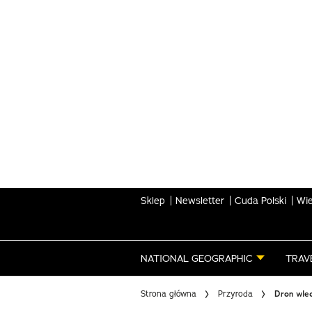
Skip
to
main
content
Sklep
Newsletter
Cuda Polski
Wie
NATIONAL GEOGRAPHIC
TRAV
Strona główna
Przyroda
Dron wlec