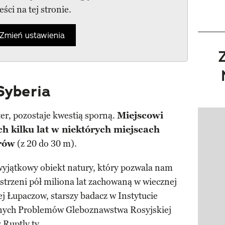
reści na tej stronie.
Zmień ustawienia
Syberia
ter, pozostaje kwestią sporną.
Miejscowi
Pokazy
ch kilku lat w niektórych miejscach
trów
(z 20 do 30 m).
wyjątkowy obiekt natury, który pozwala nam
strzeni pół miliona lat zachowaną w wiecznej
j Łupaczow, starszy badacz w Instytucie
znych Problemów Gleboznawstwa Rosyjskiej
Ruptly.tv.