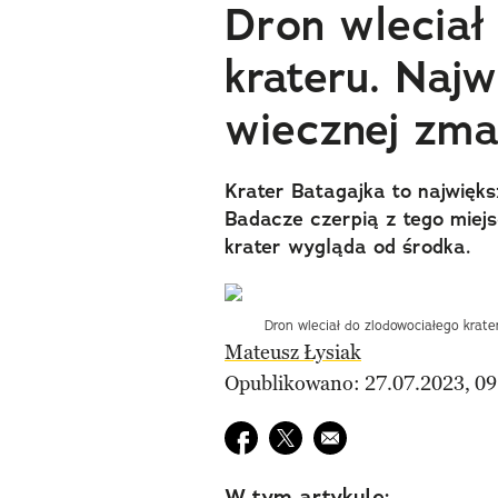
Dron wleciał
krateru. Naj
wiecznej zmar
Krater Batagajka to najwięks
Badacze czerpią z tego miejsc
krater wygląda od środka.
Dron wleciał do zlodowociałego krate
Mateusz Łysiak
Opublikowano: 27.07.2023, 09
Udostępnij na facebook
Udostępnij na twitter
E-mail do przyjaciela
W tym artykule: