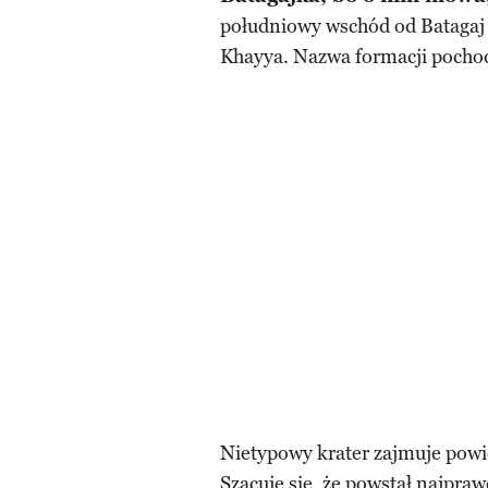
południowy wschód od Batagaj 
Khayya. Nazwa formacji pochod
Nietypowy krater zajmuje powi
Szacuje się, że powstał najpra