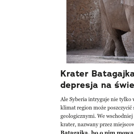
Krater Batagajka
depresja na świe
Ale Syberia intryguje nie tylko
klimat region może poszczycić
geologicznymi. We wschodniej 
krater, nazwany przez miejsco
Batagajka, bo o nim mowa,