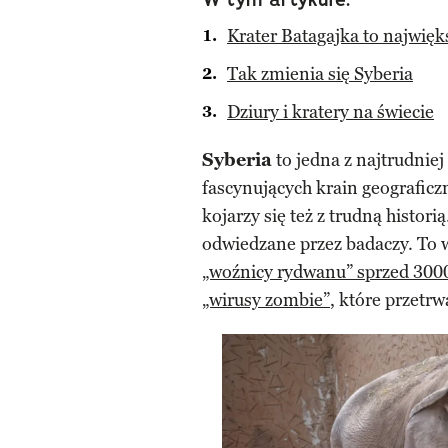
Krater Batagajka to najwięk
Tak zmienia się Syberia
Dziury i kratery na świecie
Syberia
to jedna z najtrudniej
fascynujących krain geograficz
kojarzy się też z trudną histori
odwiedzane przez badaczy. To 
„woźnicy rydwanu” sprzed 3000
„wirusy zombie”
, które przetrw