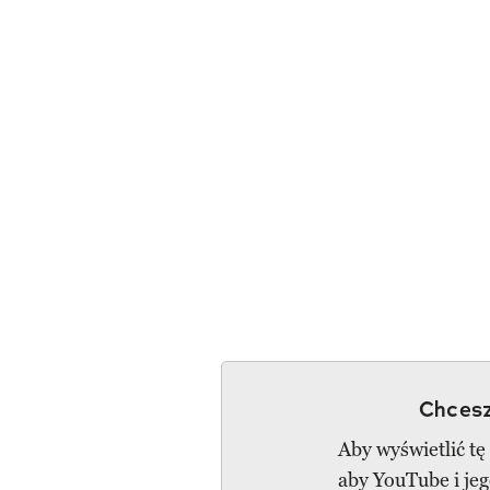
Chcesz
Aby wyświetlić tę
aby YouTube i je