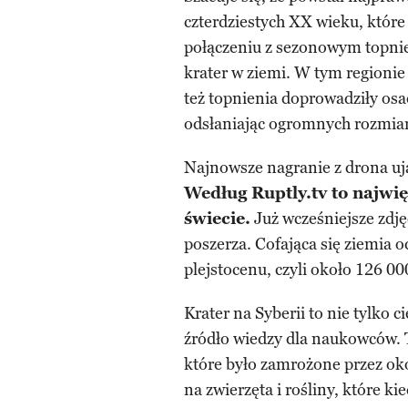
czterdziestych XX wieku, które
połączeniu z sezonowym topni
krater w ziemi. W tym regionie 
też topnienia doprowadziły osa
odsłaniając ogromnych rozmiar
Najnowsze nagranie z drona uja
Według Ruptly.tv to najwię
świecie.
Już wcześniejsze zdjęc
poszerza. Cofająca się ziemia o
plejstocenu, czyli około 126 00
Krater na Syberii to nie tylko 
źródło wiedzy dla naukowców. 
które było zamrożone przez ok
na zwierzęta i rośliny, które k