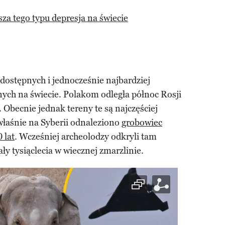
sza tego typu depresja na świecie
 dostępnych i jednocześnie najbardziej
nych na świecie. Polakom odległa północ Rosji
ą. Obecnie jednak tereny te są najczęściej
właśnie na Syberii odnaleziono
grobowiec
 lat
. Wcześniej archeolodzy odkryli tam
ały tysiąclecia w wiecznej zmarzlinie.