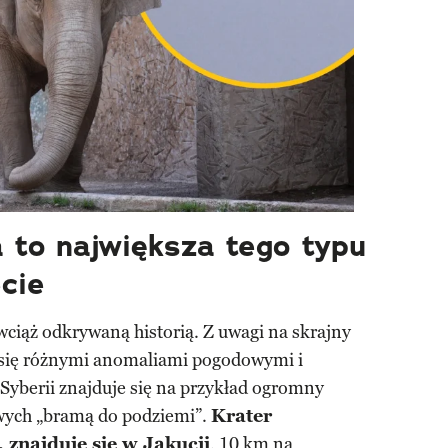
 to największa tego typu
cie
 wciąż odkrywaną historią. Z uwagi na skrajny
 się różnymi anomaliami pogodowymi i
Syberii znajduje się na przykład ogromny
wych „bramą do podziemi”.
Krater
 znajduje się w Jakucji
, 10 km na