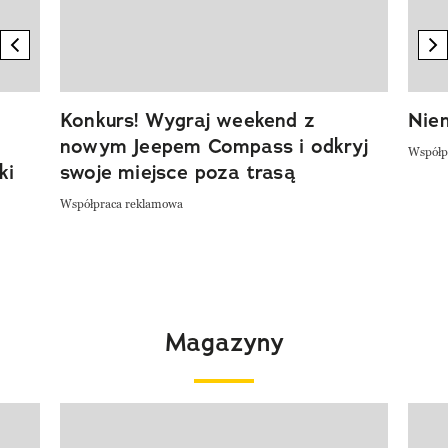
previous element
n
Konkurs! Wygraj weekend z
Niem
nowym Jeepem Compass i odkryj
Współp
ki
swoje miejsce poza trasą
Współpraca reklamowa
Magazyny
Pokazywanie elementu 1 z 4