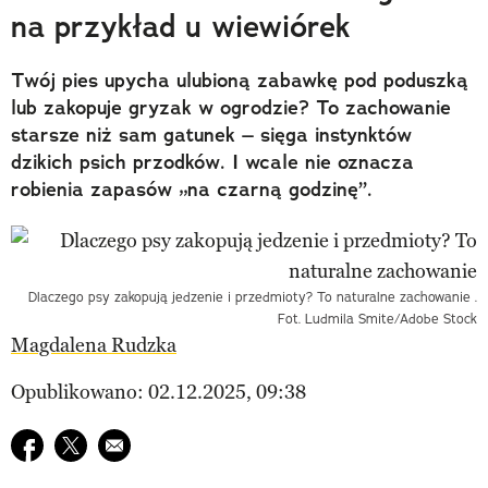
na przykład u wiewiórek
Twój pies upycha ulubioną zabawkę pod poduszką
lub zakopuje gryzak w ogrodzie? To zachowanie
starsze niż sam gatunek – sięga instynktów
dzikich psich przodków. I wcale nie oznacza
robienia zapasów „na czarną godzinę”.
Dlaczego psy zakopują jedzenie i przedmioty? To naturalne zachowanie .
Fot. Ludmila Smite/Adobe Stock
Magdalena Rudzka
Opublikowano: 02.12.2025, 09:38
Udostępnij na facebook
Udostępnij na twitter
E-mail do przyjaciela