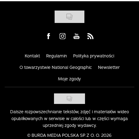
Visit us on Facebook
Visit us on Instagram
Visit us on Youtube
Visit us on Rss
Kontakt
Regulamin
Polityka prywatności
O towarzystwie National Geographic
Newsletter
Moje zgody
Dalsze rozpowszechnianie tekstów, zdjęć i materiałów wideo
opublikowanych w serwisie w całości lub w części wymaga
uprzedniej zgody wydawcy.
©
BURDA MEDIA POLSKA SP. Z O. O. 2026