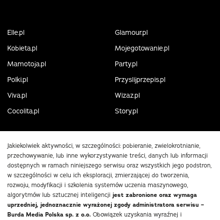
Elle.pl
Glamour.pl
Kobieta.pl
Mojegotowanie.pl
Mamotoja.pl
Party.pl
Polki.pl
Przyslijprzepis.pl
Viva.pl
Wizaz.pl
Cocolita.pl
Story.pl
Jakiekolwiek aktywności, w szczególności: pobieranie, zwielokrotnianie,
przechowywanie, lub inne wykorzystywanie treści, danych lub informacji
dostępnych w ramach niniejszego serwisu oraz wszystkich jego podstron,
w szczególności w celu ich eksploracji, zmierzającej do tworzenia,
rozwoju, modyfikacji i szkolenia systemów uczenia maszynowego,
algorytmów lub sztucznej inteligencji
jest zabronione oraz wymaga
uprzedniej, jednoznacznie wyrażonej zgody administratora serwisu –
Burda Media Polska sp. z o.o.
Obowiązek uzyskania wyraźnej i