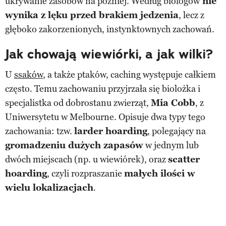
ukrywanie zasobów na później. Według biologów
nie
wynika z lęku przed brakiem jedzenia
, lecz z
głęboko zakorzenionych, instynktownych zachowań.
Jak chowają wiewiórki, a jak wilki?
U
ssaków
, a także ptaków, caching występuje całkiem
często. Temu zachowaniu przyjrzała się biolożka i
specjalistka od dobrostanu zwierząt,
Mia Cobb
, z
Uniwersytetu w Melbourne. Opisuje dwa typy tego
zachowania: tzw.
larder hoarding
, polegający na
gromadzeniu dużych zapasów
w jednym lub
dwóch miejscach (np. u wiewiórek), oraz
scatter
hoarding
, czyli rozpraszanie
małych ilości w
wielu lokalizacjach
.