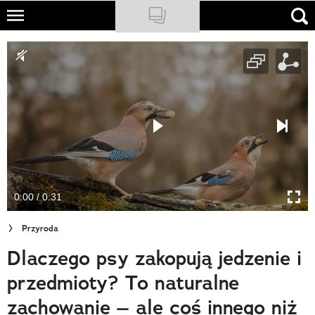
Skip
to
NATIONAL GEOGRAPHIC
main
content
TRAVELER
PODCASTY
Sklep
Newsletter
0:00 / 0:31
Cuda Polski
Przyroda
Wielki Konkurs Fotograficzny
Dlaczego psy zakopują jedzenie i
Trendbook Podróżniczy
przedmioty? To naturalne
Polecane
zachowanie – ale coś innego niż