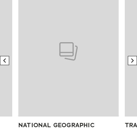
previous element
n
NATIONAL GEOGRAPHIC
TRA