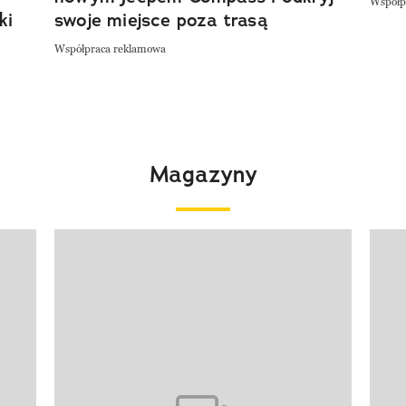
Współp
ki
swoje miejsce poza trasą
Współpraca reklamowa
Magazyny
Pokazywanie elementu 1 z 4