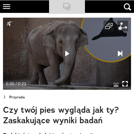
Skip
to
NATIONAL GEOGRAPHIC
main
content
TRAVELER
PODCASTY
Sklep
Newsletter
0:00 / 0:21
Cuda Polski
Przyroda
Wielki Konkurs Fotograficzny
Czy twój pies wygląda jak ty?
Trendbook Podróżniczy
Zaskakujące wyniki badań
Polecane