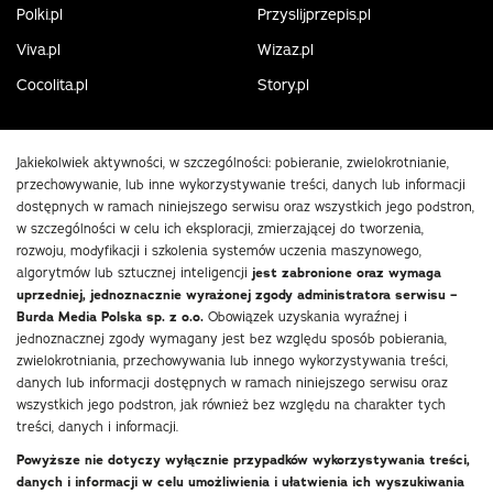
Polki.pl
Przyslijprzepis.pl
Viva.pl
Wizaz.pl
Cocolita.pl
Story.pl
Jakiekolwiek aktywności, w szczególności: pobieranie, zwielokrotnianie,
przechowywanie, lub inne wykorzystywanie treści, danych lub informacji
dostępnych w ramach niniejszego serwisu oraz wszystkich jego podstron,
w szczególności w celu ich eksploracji, zmierzającej do tworzenia,
rozwoju, modyfikacji i szkolenia systemów uczenia maszynowego,
algorytmów lub sztucznej inteligencji
jest zabronione oraz wymaga
uprzedniej, jednoznacznie wyrażonej zgody administratora serwisu –
Burda Media Polska sp. z o.o.
Obowiązek uzyskania wyraźnej i
jednoznacznej zgody wymagany jest bez względu sposób pobierania,
zwielokrotniania, przechowywania lub innego wykorzystywania treści,
danych lub informacji dostępnych w ramach niniejszego serwisu oraz
wszystkich jego podstron, jak również bez względu na charakter tych
treści, danych i informacji.
Powyższe nie dotyczy wyłącznie przypadków wykorzystywania treści,
danych i informacji w celu umożliwienia i ułatwienia ich wyszukiwania