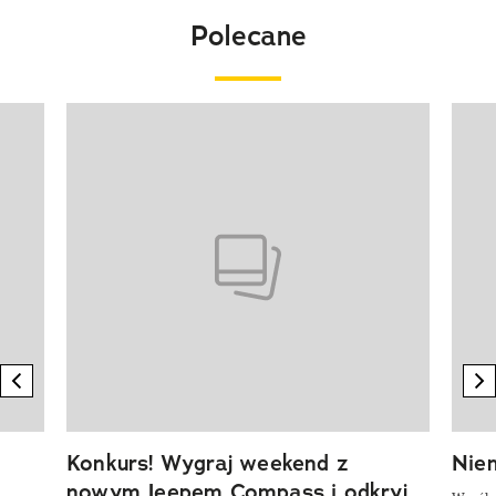
Polecane
Pokazywanie elementu 1 z 20
previous element
n
Konkurs! Wygraj weekend z
Niem
nowym Jeepem Compass i odkryj