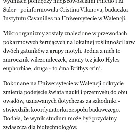
wydmach pomiędzy miejscowościami Pinedo i El
Saler - poinformowała Cristina Vilanova, badaczka
Instytutu Cavanilles na Uniwersytecie w Walencji.
Mikroorganizmy zostały znalezione w przewodach
pokarmowych żerujących na lokalnej roślinności larw
dwóch gatunków z grupy motyli. Jedna z nich to
zmrocznik wilczomleczek, znany też jako Hyles
euphorbiae, druga - to ćma Brithys crini.
Dokonane na Uniwersytecie w Walencji odkrycie
zmienia podejście świata nauki i przemysłu do obu
owadów, uznawanych dotychczas za szkodniki -
stwierdziła koordynatorka zespołu badawczego.
Dodała, że wynik studium może być przydatny
zwłaszcza dla biotechnologów.