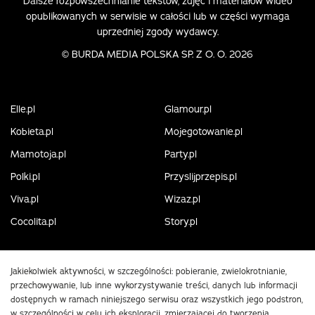
Dalsze rozpowszechnianie tekstów, zdjęć i materiałów wideo
opublikowanych w serwisie w całości lub w części wymaga
uprzedniej zgody wydawcy.
©
BURDA MEDIA POLSKA SP. Z O. O. 2026
Elle.pl
Glamour.pl
Kobieta.pl
Mojegotowanie.pl
Mamotoja.pl
Party.pl
Polki.pl
Przyslijprzepis.pl
Viva.pl
Wizaz.pl
Cocolita.pl
Story.pl
Jakiekolwiek aktywności, w szczególności: pobieranie, zwielokrotnianie,
przechowywanie, lub inne wykorzystywanie treści, danych lub informacji
dostępnych w ramach niniejszego serwisu oraz wszystkich jego podstron,
w szczególności w celu ich eksploracji, zmierzającej do tworzenia,