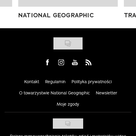
NATIONAL GEOGRAPHIC
TRA
Visit us on Facebook
Visit us on Instagram
Visit us on Youtube
Visit us on Rss
Kontakt
Regulamin
Polityka prywatności
O towarzystwie National Geographic
Newsletter
Moje zgody