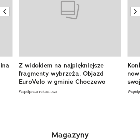
previous element
n
ina
Z widokiem na najpiękniejsze
Kon
fragmenty wybrzeża. Objazd
now
EuroVelo w gminie Choczewo
swoj
Współpraca reklamowa
Współp
Magazyny