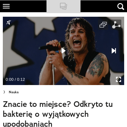
Skip
to
NATIONAL GEOGRAPHIC
main
content
TRAVELER
PODCASTY
Sklep
Newsletter
0:00 / 0:12
Cuda Polski
Nauka
Wielki Konkurs Fotograficzny
Znacie to miejsce? Odkryto tu
Trendbook Podróżniczy
bakterię o wyjątkowych
Polecane
upodobaniach