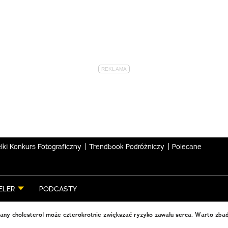
lki Konkurs Fotograficzny
Trendbook Podróżniczy
Polecane
ELER
PODCASTY
nany cholesterol może czterokrotnie zwiększać ryzyko zawału serca. Warto zbad