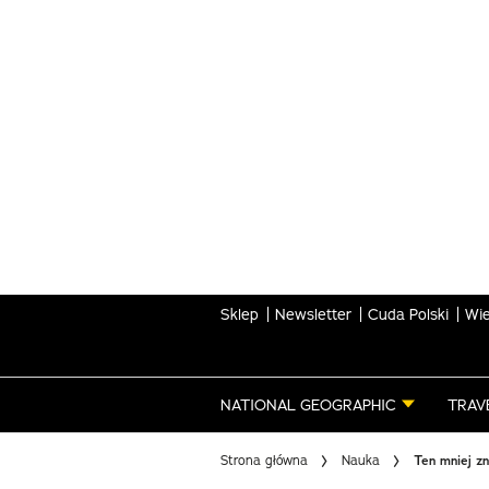
Skip
to
main
content
Sklep
Newsletter
Cuda Polski
Wie
NATIONAL GEOGRAPHIC
TRAV
Strona główna
Nauka
Ten mniej z