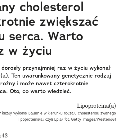
any cholesterol
rotnie zwiększać
u serca. Warto
z w życiu
 dorosły przynajmniej raz w życiu wykonał
 (a). Ten uwarunkowany genetycznie rodzaj
groźny i może nawet czterokrotnie
ca. Oto, co warto wiedzieć.
by każdy wykonał badanie w kierunku rodzaju cholesterolu zwanego
lipoproteiną(a), czyli Lp(a). fot. Getty Images/Westend61
:43