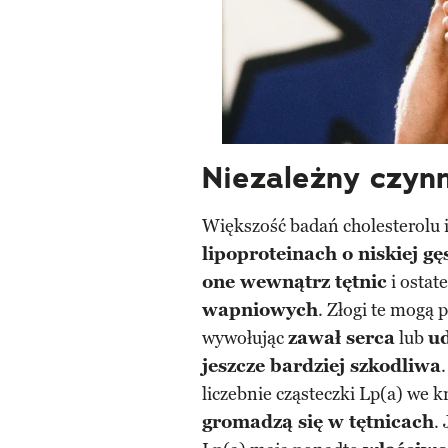
Niezależny czynn
Większość badań cholesterolu i
lipoproteinach o niskiej gę
one wewnątrz tętnic
i ostat
wapniowych
. Złogi te mogą
wywołując
zawał serca
lub
u
jeszcze bardziej szkodliwa
liczebnie cząsteczki Lp(a) we k
gromadzą się w tętnicach
.