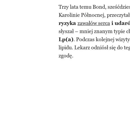
Trzy lata temu Bond, sześćdzies
Karolinie Północnej, przeczyta
ryzyka
zawałów serca
i udar
słyszał – mniej znanym typie 
Lp(a)
. Podczas kolejnej wizyt
lipidu. Lekarz odniósł się do t
zgodę.