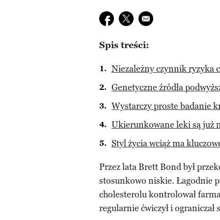
Udostępnij na facebook
Udostępnij na twitter
E-mail do przyjaciela
Spis treści:
Niezależny czynnik ryzyka 
Genetyczne źródła podwyżs
Wystarczy proste badanie k
Ukierunkowane leki są już 
Styl życia wciąż ma kluczow
Przez lata Brett Bond był przek
stosunkowo niskie. Łagodnie 
cholesterolu kontrolował farma
regularnie ćwiczył i ograniczał s