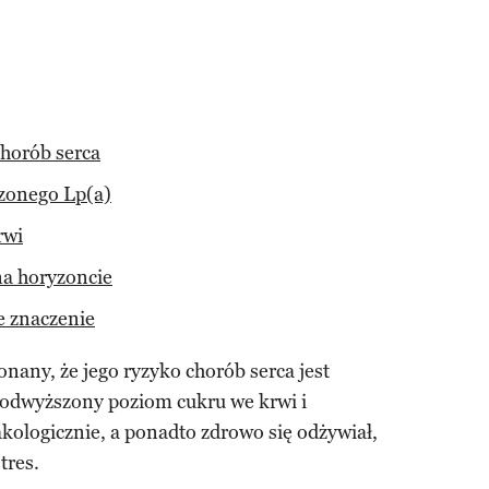
chorób serca
zonego Lp(a)
rwi
na horyzoncie
e znaczenie
onany, że jego ryzyko chorób serca jest
podwyższony poziom cukru we krwi i
kologicznie, a ponadto zdrowo się odżywiał,
tres.