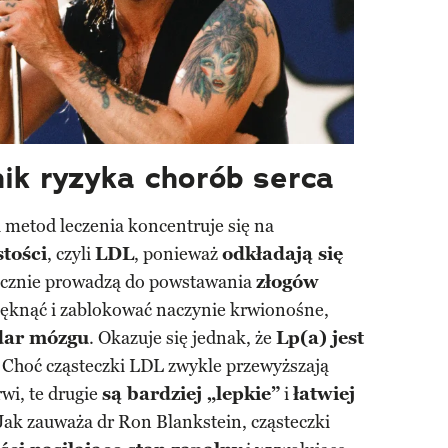
ik ryzyka chorób serca
 metod leczenia koncentruje się na
stości
, czyli
LDL
, ponieważ
odkładają się
ecznie prowadzą do powstawania
złogów
 pęknąć i zablokować naczynie krwionośne,
dar mózgu
. Okazuje się jednak, że
Lp(a) jest
. Choć cząsteczki LDL zwykle przewyższają
rwi, te drugie
są bardziej „lepkie”
i
łatwiej
 Jak zauważa dr Ron Blankstein, cząsteczki