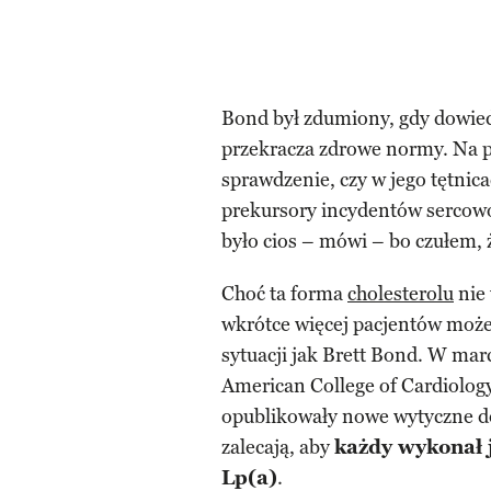
Bond był zdumiony, gdy dowiedz
przekracza zdrowe normy. Na po
sprawdzenie, czy w jego tętnic
prekursory incydentów sercowo
było cios – mówi – bo czułem, ż
Choć ta forma
cholesterolu
nie 
wkrótce więcej pacjentów może 
sytuacji jak Brett Bond. W ma
American College of Cardiolog
opublikowały nowe wytyczne dot
zalecają, aby
każdy wykonał 
Lp(a)
.