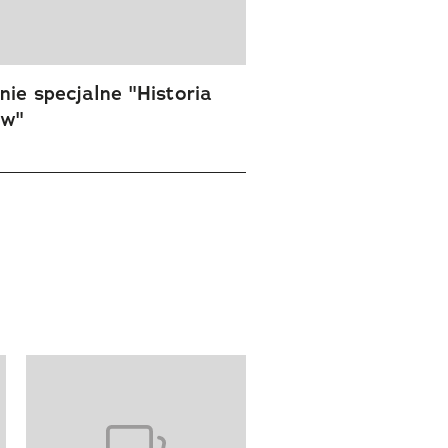
ie specjalne "Historia
ów"