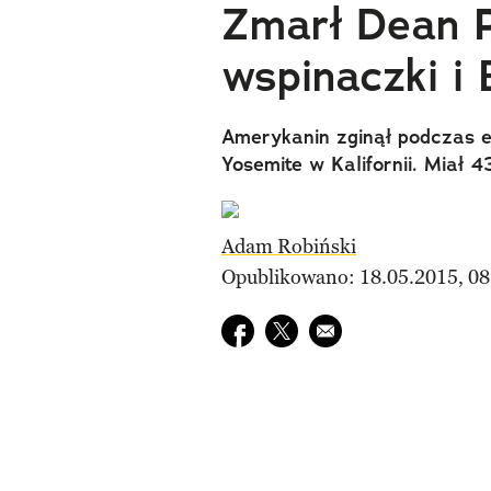
Zmarł Dean P
wspinaczki i
Amerykanin zginął podczas 
Yosemite w Kalifornii. Miał 4
Adam Robiński
Opublikowano: 18.05.2015, 08
Udostępnij na facebook
Udostępnij na twitter
E-mail do przyjaciela