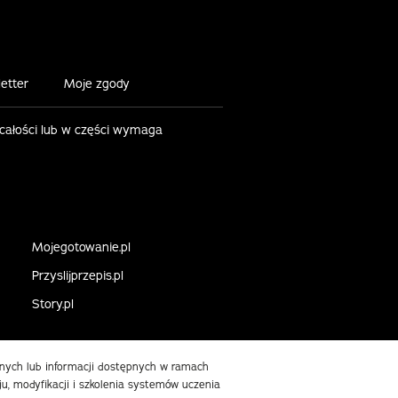
etter
Moje zgody
 całości lub w części wymaga
Mojegotowanie.pl
Przyslijprzepis.pl
Story.pl
danych lub informacji dostępnych w ramach
ju, modyfikacji i szkolenia systemów uczenia