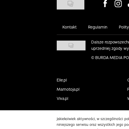
Visit us on
Visit 
Kontakt
Regulamin
Polit
Dalsze rozpowszechn
uprzedniej zgody w
©
BURDA MEDIA POLS
Elle.pl
Mamotoja.pl
P
Viva.pl
Jakiekolwiek aktywności, w szczególności: p
niniejszego serwisu oraz wszystkich jego pod