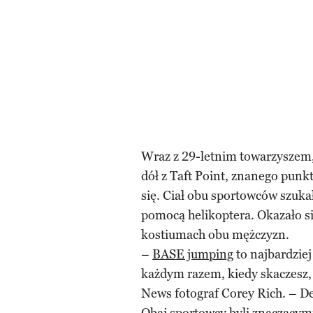
Wraz z 29-letnim towarzysze
dół z Taft Point, znanego pun
się. Ciał obu sportowców szuka
pomocą helikoptera. Okazało si
kostiumach obu mężczyzn.
–
BASE jumping
to najbardziej
każdym razem, kiedy skaczesz, 
News fotograf Corey Rich. – D