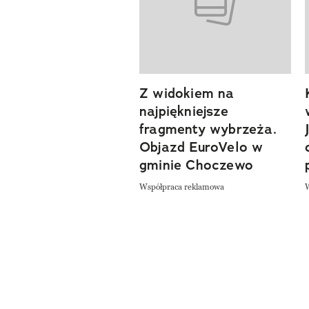
Z widokiem na
previous element
najpiękniejsze
fragmenty wybrzeża.
Objazd EuroVelo w
gminie Choczewo
Współpraca reklamowa