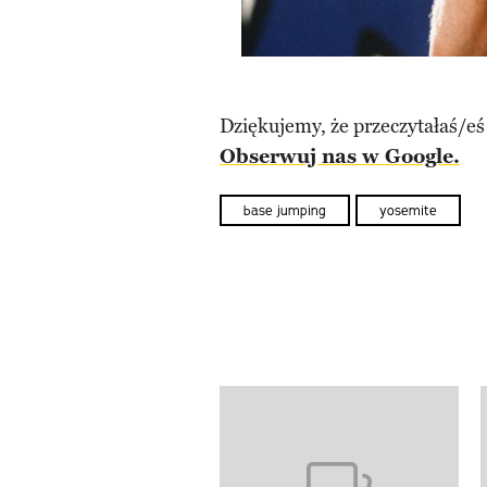
Dziękujemy, że przeczytałaś/eś
Obserwuj nas w Google.
base jumping
yosemite
Pokazywanie elementów od 1 d