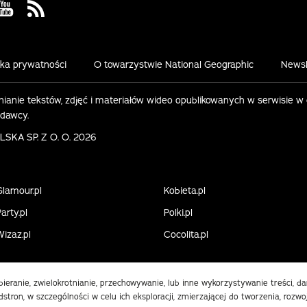
 Facebook
us on Instagram
Visit us on Youtube
Visit us on Rss
yka prywatności
O towarzystwie National Geographic
Newsl
ianie tekstów, zdjęć i materiałów wideo opublikowanych w serwisie w
ydawcy.
KA SP. Z O. O. 2026
Glamour.pl
Kobieta.pl
arty.pl
Polki.pl
Wizaz.pl
Cocolita.pl
obieranie, zwielokrotnianie, przechowywanie, lub inne wykorzystywanie treści, 
stron, w szczególności w celu ich eksploracji, zmierzającej do tworzenia, rozwo