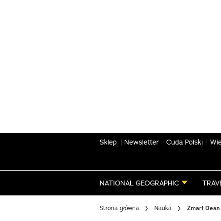
Skip
to
main
content
Sklep
Newsletter
Cuda Polski
Wie
NATIONAL GEOGRAPHIC
TRAV
Strona główna
Nauka
Zmarł Dean 