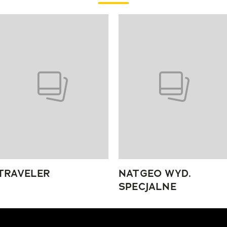
 4 z 4
TRAVELER
NATGEO WYD.
SPECJALNE