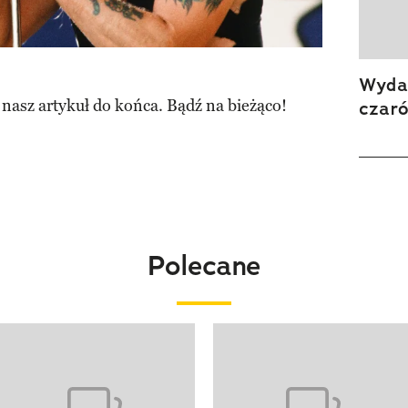
Wydan
 nasz artykuł do końca. Bądź na bieżąco!
czar
Polecane
o 4 z 20