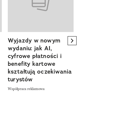
Wyjazdy w nowym
Tam, gdzie kończy 
next element
wydaniu: jak AI,
asfalt, zaczyna się
cyfrowe płatności i
spokój. Wyrusz
benefity kartowe
szlakiem miejsc, kt
kształtują oczekiwania
pozwalają zwolnić 
turystów
odkrywać Polskę bl
natury
Współpraca reklamowa
Współpraca reklamowa