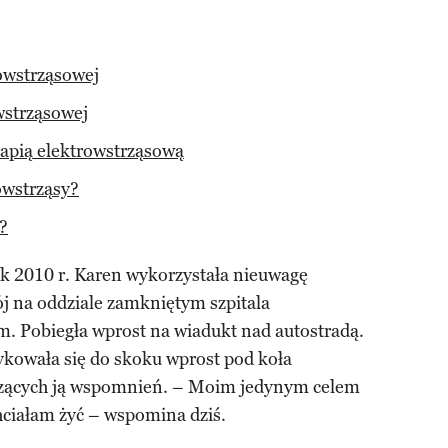
rowstrząsowej
wstrząsowej
rapią elektrowstrząsową
rowstrząsy?
y?
k 2010 r. Karen wykorzystała nieuwagę
j na oddziale zamkniętym szpitala
. Pobiegła wprost na wiadukt nad autostradą.
zykowała się do skoku wprost pod koła
ęczących ją wspomnień. – Moim jedynym celem
chciałam żyć – wspomina dziś.