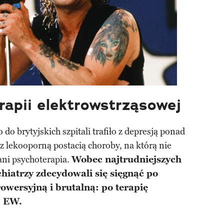
rapii elektrowstrząsowej
o do brytyjskich szpitali trafiło z depresją ponad
 z lekooporną postacią choroby, na którą nie
ani psychoterapia.
Wobec najtrudniejszych
hiatrzy zdecydowali się sięgnąć po
wersyjną i brutalną: po terapię
j EW.