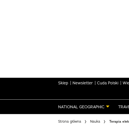
Skip
to
main
content
Sklep
Newsletter
Cuda Polski
Wie
NATIONAL GEOGRAPHIC
TRAV
Strona główna
Nauka
Terapia ele