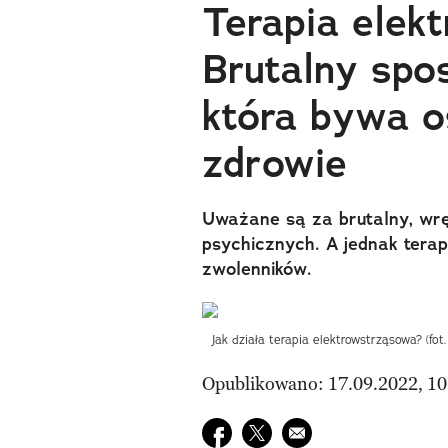
Terapia elek
Brutalny spos
która bywa o
zdrowie
Uważane są za brutalny, wrę
psychicznych. A jednak tera
zwolenników.
Jak działa terapia elektrowstrząsowa? (f
Opublikowano: 17.09.2022, 10
Udostępnij na facebook
Udostępnij na twitter
E-mail do przyjaciela