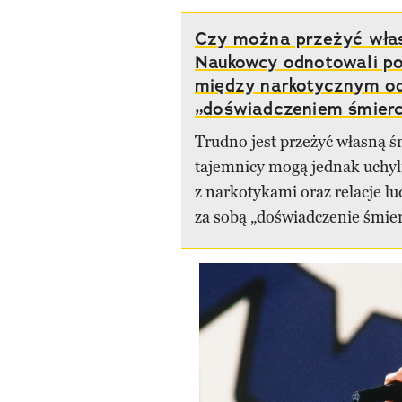
Czy można przeżyć wła
Naukowcy odnotowali p
między narkotycznym o
„doświadczeniem śmierc
Trudno jest przeżyć własną ś
tajemnicy mogą jednak uchy
z narkotykami oraz relacje lu
za sobą „doświadczenie śmier