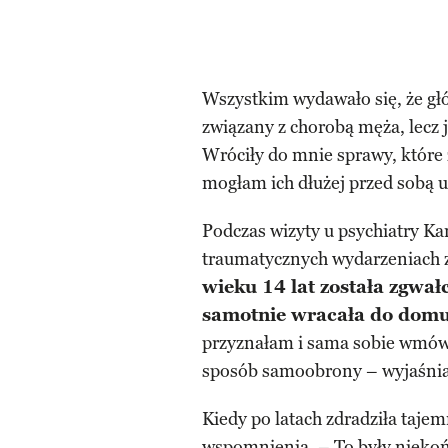
Wszystkim wydawało się, że gł
związany z chorobą męża, lecz j
Wróciły do mnie sprawy, które
mogłam ich dłużej przed sobą 
Podczas wizyty u psychiatry Ka
traumatycznych wydarzeniach z
wieku 14 lat została zgwa
samotnie wracała do domu 
przyznałam i sama sobie wmówił
sposób samoobrony – wyjaśnia
Kiedy po latach zdradziła tajem
wspomnienia. – To były niekońc