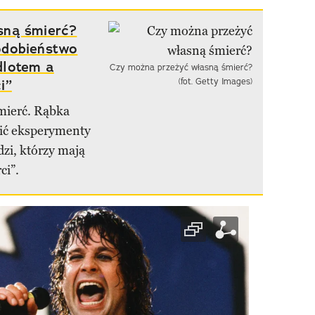
sną śmierć?
odobieństwo
dlotem a
Czy można przeżyć własną śmierć?
i”
(fot. Getty Images)
mierć. Rąbka
lić eksperymenty
dzi, którzy mają
ci”.