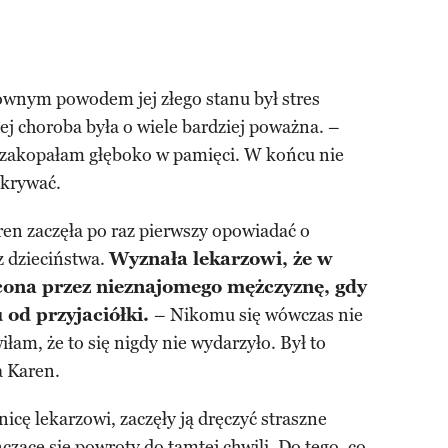
ównym powodem jej złego stanu był stres
ej choroba była o wiele bardziej poważna. –
 zakopałam głęboko w pamięci. W końcu nie
ukrywać.
ren zaczęła po raz pierwszy opowiadać o
 dzieciństwa.
Wyznała lekarzowi, że w
łcona przez nieznajomego mężczyznę, gdy
od przyjaciółki.
– Nikomu się wówczas nie
am, że to się nigdy nie wydarzyło. Był to
 Karen.
nicę lekarzowi, zaczęły ją dręczyć straszne
zące się powroty do tamtej chwili. Do tego, co