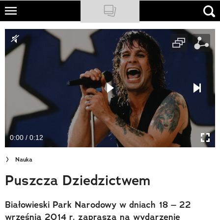
Skip
to
NATIONAL GEOGRAPHIC
main
content
TRAVELER
PODCASTY
Sklep
Newsletter
0:00 / 0:12
Cuda Polski
Nauka
Wielki Konkurs Fotograficzny
Puszcza Dziedzictwem
Trendbook Podróżniczy
Białowieski Park Narodowy w dniach 18 – 22
Polecane
września 2014 r. zaprasza na wydarzenie