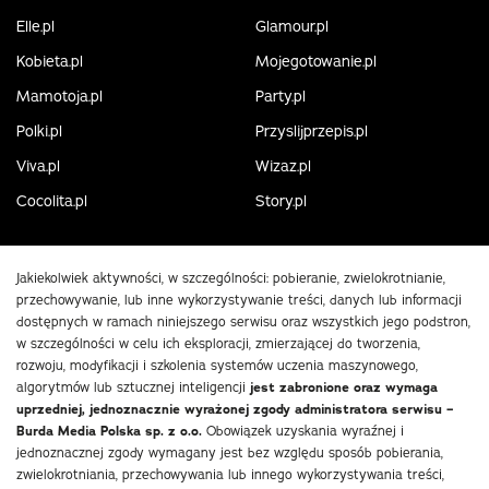
Elle.pl
Glamour.pl
Kobieta.pl
Mojegotowanie.pl
Mamotoja.pl
Party.pl
Polki.pl
Przyslijprzepis.pl
Viva.pl
Wizaz.pl
Cocolita.pl
Story.pl
Jakiekolwiek aktywności, w szczególności: pobieranie, zwielokrotnianie,
przechowywanie, lub inne wykorzystywanie treści, danych lub informacji
dostępnych w ramach niniejszego serwisu oraz wszystkich jego podstron,
w szczególności w celu ich eksploracji, zmierzającej do tworzenia,
rozwoju, modyfikacji i szkolenia systemów uczenia maszynowego,
algorytmów lub sztucznej inteligencji
jest zabronione oraz wymaga
uprzedniej, jednoznacznie wyrażonej zgody administratora serwisu –
Burda Media Polska sp. z o.o.
Obowiązek uzyskania wyraźnej i
jednoznacznej zgody wymagany jest bez względu sposób pobierania,
zwielokrotniania, przechowywania lub innego wykorzystywania treści,