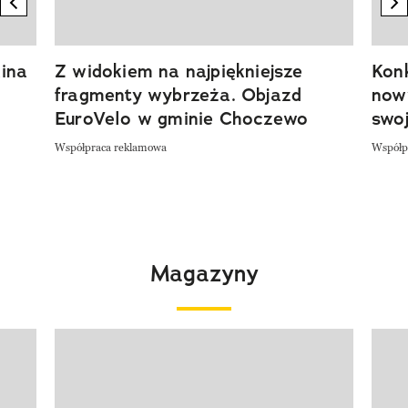
previous element
n
ina
Z widokiem na najpiękniejsze
Kon
fragmenty wybrzeża. Objazd
now
EuroVelo w gminie Choczewo
swoj
Współpraca reklamowa
Współp
Magazyny
Pokazywanie elementu 1 z 4