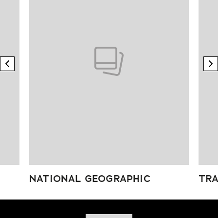
previous element
n
NATIONAL GEOGRAPHIC
TRA