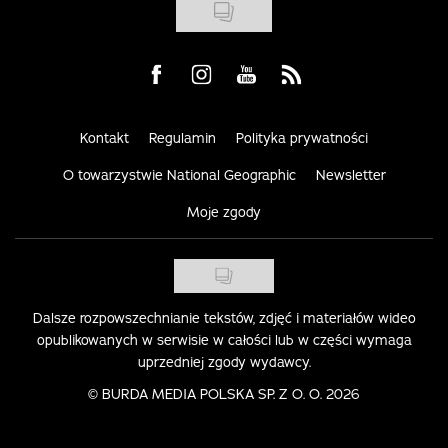
Visit us on Facebook
Visit us on Instagram
Visit us on Youtube
Visit us on Rss
Kontakt
Regulamin
Polityka prywatności
O towarzystwie National Geographic
Newsletter
Moje zgody
Dalsze rozpowszechnianie tekstów, zdjęć i materiałów wideo
opublikowanych w serwisie w całości lub w części wymaga
uprzedniej zgody wydawcy.
©
BURDA MEDIA POLSKA SP. Z O. O. 2026