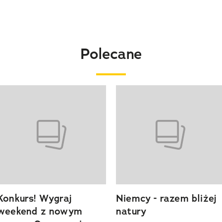
Polecane
o 4 z 20
Konkurs! Wygraj
Niemcy - razem bliżej
weekend z nowym
natury