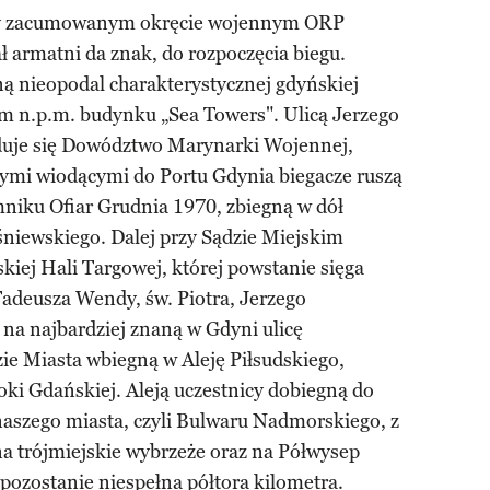
rzy zacumowanym okręcie wojennym ORP
ł armatni da znak, do rozpoczęcia biegu.
ą nieopodal charakterystycznej gdyńskiej
 m n.p.m. budynku „Sea Towers". Ulicą Jerzego
jduje się Dowództwo Marynarki Wojennej,
ymi wiodącymi do Portu Gdynia biegacze ruszą
omniku Ofiar Grudnia 1970, zbiegną w dół
śniewskiego. Dalej przy Sądzie Miejskim
kiej Hali Targowej, której powstanie sięga
Tadeusza Wendy, św. Piotra, Jerzego
a najbardziej znaną w Gdyni ulicę
ie Miasta wbiegną w Aleję Piłsudskiego,
oki Gdańskiej. Aleją uczestnicy dobiegną do
aszego miasta, czyli Bulwaru Nadmorskiego, z
na trójmiejskie wybrzeże oraz na Półwysep
 pozostanie niespełna półtora kilometra.