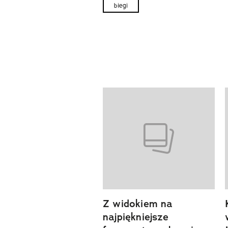
biegi
Pokazywanie elementów od 1 d
Z widokiem na
previous element
najpiękniejsze