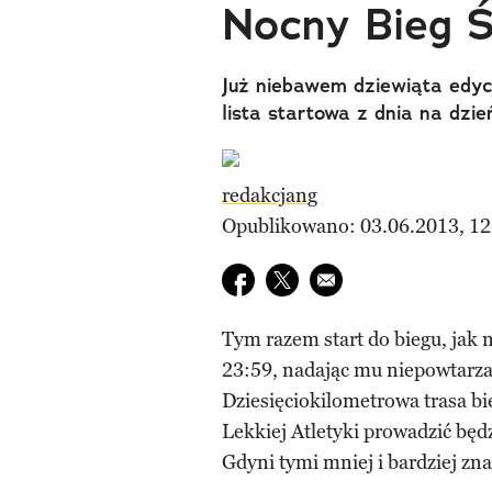
Nocny Bieg Ś
Już niebawem dziewiąta edyc
lista startowa z dnia na dzi
redakcjang
Opublikowano: 03.06.2013, 12
Udostępnij na facebook
Udostępnij na twitter
E-mail do przyjaciela
Tym razem start do biegu, jak n
23:59, nadając mu niepowtarza
Dziesięciokilometrowa trasa bi
Lekkiej Atletyki prowadzić bę
Gdyni tymi mniej i bardziej zn