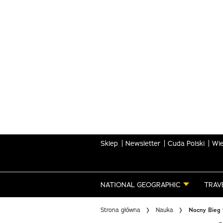
Skip
to
main
content
Sklep
Newsletter
Cuda Polski
Wie
NATIONAL GEOGRAPHIC
TRAV
Strona główna
Nauka
Nocny Bieg 