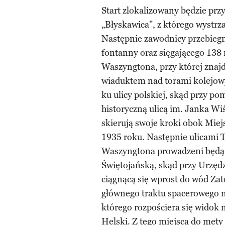
Start zlokalizowany będzie p
„Błyskawica", z którego wystrza
Następnie zawodnicy przebiegn
fontanny oraz sięgającego 138
Waszyngtona, przy której zna
wiaduktem nad torami kolejow
ku ulicy polskiej, skąd przy p
historyczną ulicą im. Janka Wi
skierują swoje kroki obok Miejs
1935 roku. Następnie ulicami 
Waszyngtona prowadzeni będą n
Świętojańską, skąd przy Urzędz
ciągnącą się wprost do wód Zat
głównego traktu spacerowego n
którego rozpościera się widok 
Helski. Z tego miejsca do mety