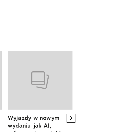
Wyjazdy w nowym
Tam, gdzie kończy 
next element
wydaniu: jak AI,
asfalt, zaczyna się