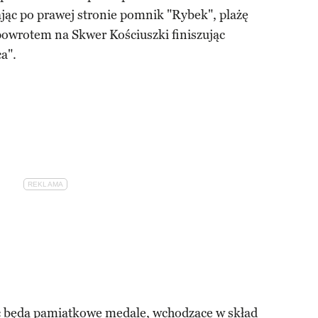
jąc po prawej stronie pomnik "Rybek", plażę
powrotem na Skwer Kościuszki finiszując
a".
ć będą pamiątkowe medale, wchodzące w skład