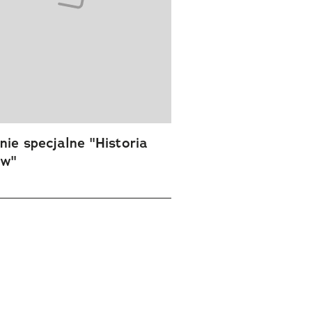
ie specjalne "Historia
ów"