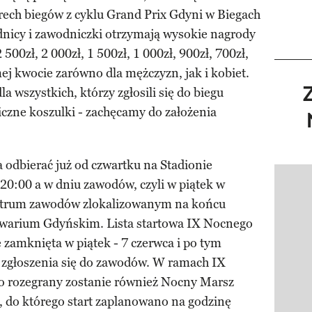
rech biegów z cyklu Grand Prix Gdyni w Biegach
dnicy i zawodniczki otrzymają wysokie nagrody
500zł, 2 000zł, 1 500zł, 1 000zł, 900zł, 700zł,
mej kwocie zarówno dla mężczyzn, jak i kobiet.
 wszystkich, którzy zgłosili się do biegu
czne koszulki - zachęcamy do założenia
odbierać już od czwartku na Stadionie
20:00 a w dniu zawodów, czyli w piątek w
Pokazy
ntrum zawodów zlokalizowanym na końcu
kwarium Gdyńskim. Lista startowa IX Nocnego
 zamknięta w piątek - 7 czerwca i po tym
i zgłoszenia się do zawodów. W ramach IX
o rozegrany zostanie również Nocny Marsz
, do którego start zaplanowano na godzinę