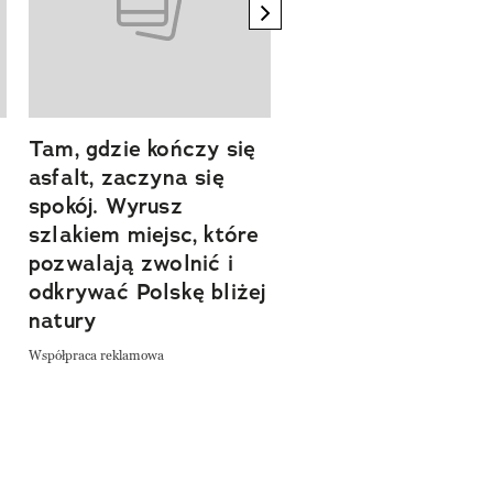
next element
Tam, gdzie kończy się
Szlakiem natury.
asfalt, zaczyna się
Sprawdź, czym
spokój. Wyrusz
zachwyca Turyngi
szlakiem miejsc, które
Współpraca reklamowa
a
pozwalają zwolnić i
odkrywać Polskę bliżej
natury
Współpraca reklamowa