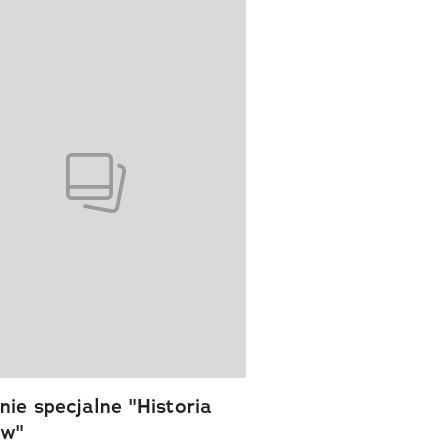
wanie elementu 1 z 1
ie specjalne "Historia
ów"