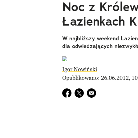
Noc z Królew
Łazienkach K
W najbliższy weekend Łazie
dla odwiedzających niezwykł
Igor Nowiński
Opublikowano: 26.06.2012, 10
Udostępnij na facebook
Udostępnij na twitter
E-mail do przyjaciela