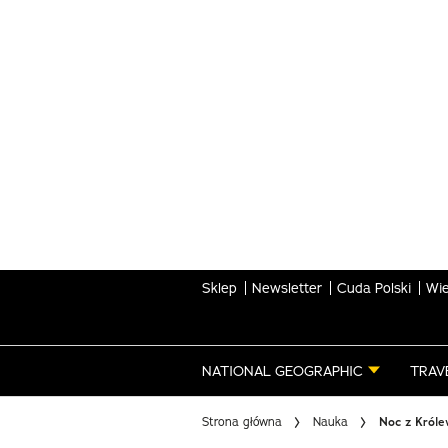
Skip
to
main
content
Sklep
Newsletter
Cuda Polski
Wie
NATIONAL GEOGRAPHIC
TRAV
Strona główna
Nauka
Noc z Króle