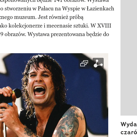
 eksponowanych będzie 141 obrazów. Wystawa
Pokazy
 o stworzeniu w Pałacu na Wyspie w Łazienkach
cznego muzeum. Jest również próbą
ako kolekcjonerze i mecenasie sztuki. W XVIII
2289 obrazów. Wystawa prezentowana będzie do
Wydan
czar