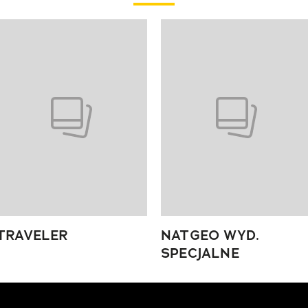
 4 z 4
TRAVELER
NATGEO WYD.
SPECJALNE