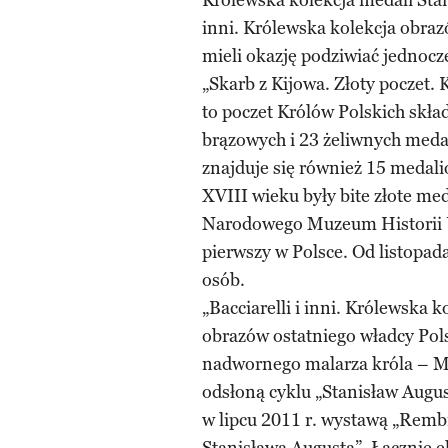
Królewska kolekcja medali Stan
inni. Królewska kolekcja obra
mieli okazję podziwiać jednocz
„Skarb z Kijowa. Złoty poczet.
to poczet Królów Polskich skład
brązowych i 23 żeliwnych meda
znajduje się również 15 medali
XVIII wieku były bite złote me
Narodowego Muzeum Historii U
pierwszy w Polsce. Od listopad
osób.
„Bacciarelli i inni. Królewska 
obrazów ostatniego władcy Pol
nadwornego malarza króla – Mar
odsłoną cyklu „Stanisław Augu
w lipcu 2011 r. wystawą „Remb