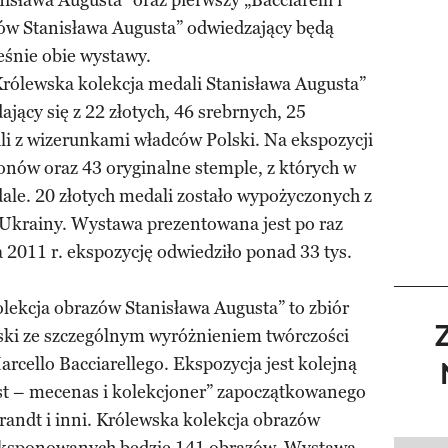
isława Augusta” oraz pierwszy „Bacciarelli i
zów Stanisława Augusta” odwiedzający będą
eśnie obie wystawy.
 Królewska kolekcja medali Stanisława Augusta”
ający się z 22 złotych, 46 srebrnych, 25
li z wizerunkami władców Polski. Na ekspozycji
onów oraz 43 oryginalne stemple, z których w
dale. 20 złotych medali zostało wypożyczonych z
krainy. Wystawa prezentowana jest po raz
a 2011 r. ekspozycję odwiedziło ponad 33 tys.
kolekcja obrazów Stanisława Augusta” to zbiór
ski ze szczególnym wyróżnieniem twórczości
cello Bacciarellego. Ekspozycja jest kolejną
st – mecenas i kolekcjoner” zapoczątkowanego
randt i inni. Królewska kolekcja obrazów