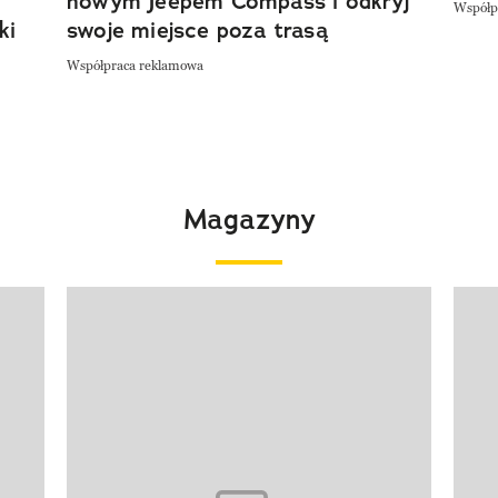
nowym Jeepem Compass i odkryj
Współp
ki
swoje miejsce poza trasą
Współpraca reklamowa
Magazyny
Pokazywanie elementu 1 z 4