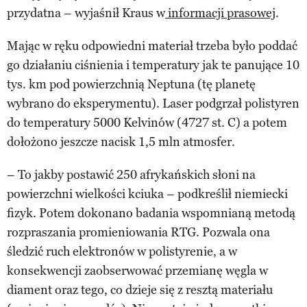
przydatna – wyjaśnił Kraus w
informacji prasowej
.
Mając w ręku odpowiedni materiał trzeba było poddać
go działaniu ciśnienia i temperatury jak te panujące 10
tys. km pod powierzchnią Neptuna (tę planetę
wybrano do eksperymentu). Laser podgrzał polistyren
do temperatury 5000 Kelvinów (4727 st. C) a potem
dołożono jeszcze nacisk 1,5 mln atmosfer.
– To jakby postawić 250 afrykańskich słoni na
powierzchni wielkości kciuka – podkreślił niemiecki
fizyk. Potem dokonano badania wspomnianą metodą
rozpraszania promieniowania RTG. Pozwala ona
śledzić ruch elektronów w polistyrenie, a w
konsekwencji zaobserwować przemianę węgla w
diament oraz tego, co dzieje się z resztą materiału