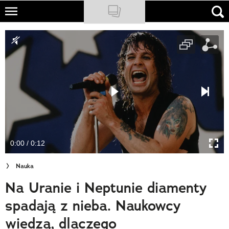
Skip
to
NATIONAL GEOGRAPHIC
main
content
TRAVELER
PODCASTY
Sklep
Newsletter
0:00 / 0:12
Cuda Polski
Nauka
Wielki Konkurs Fotograficzny
Na Uranie i Neptunie diamenty
Trendbook Podróżniczy
spadają z nieba. Naukowcy
Polecane
wiedzą, dlaczego