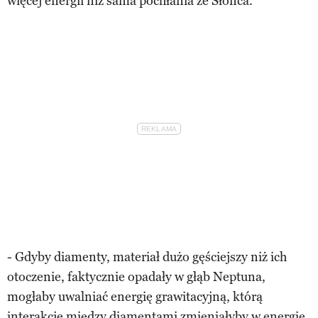
więcej energii niż sama pochłania ze Słońca.
- Gdyby diamenty, materiał dużo gęściejszy niż ich
otoczenie, faktycznie opadały w głąb Neptuna,
mogłaby uwalniać energię grawitacyjną, którą
interakcje między diamentami zmieniałyby w energię