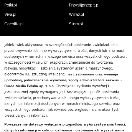
Polki.pl
Przyslijprzepis.pl
Viva.pl
Wizaz.pl
Cocolita.pl
Story.pl
Jakiekolwiek aktywności, w szczególności: pobieranie, zwielokrotnianie,
przechowywanie, lub inne wykorzystywanie treści, danych lub informacji
dostępnych w ramach niniejszego serwisu oraz wszystkich jego podstron,
w szczególności w celu ich eksploracji, zmierzającej do tworzenia,
rozwoju, modyfikacji i szkolenia systemów uczenia maszynowego,
algorytmów lub sztucznej inteligencji
jest zabronione oraz wymaga
uprzedniej, jednoznacznie wyrażonej zgody administratora serwisu –
Burda Media Polska sp. z o.o.
Obowiązek uzyskania wyraźnej i
jednoznacznej zgody wymagany jest bez względu sposób pobierania,
zwielokrotniania, przechowywania lub innego wykorzystywania treści,
danych lub informacji dostępnych w ramach niniejszego serwisu oraz
wszystkich jego podstron, jak również bez względu na charakter tych
treści, danych i informacji.
Powyższe nie dotyczy wyłącznie przypadków wykorzystywania treści,
danych i informacji w celu umożliwienia i ułatwienia ich wyszukiwania