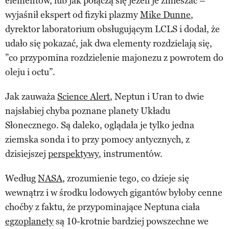
elementów, lub jak połączą się jeżeli je zmieszać –
wyjaśnił ekspert od fizyki plazmy
Mike Dunne
,
dyrektor laboratorium obsługującym LCLS i dodał, że
udało się pokazać, jak dwa elementy rozdzielają się,
”co przypomina rozdzielenie majonezu z powrotem do
oleju i octu”.
Jak zauważa
Science Alert
, Neptun i Uran to dwie
najsłabiej chyba poznane planety Układu
Słonecznego. Są daleko, oglądała je tylko jedna
ziemska sonda i to przy pomocy antycznych, z
dzisiejszej
perspektywy
, instrumentów.
Według
NASA
, zrozumienie tego, co dzieje się
wewnątrz i w środku lodowych gigantów byłoby cenne
choćby z faktu, że przypominające Neptuna ciała
egzoplanety
są 10-krotnie bardziej powszechne we