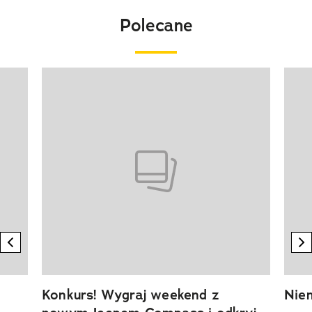
Polecane
Pokazywanie elementu 1 z 20
previous element
n
Konkurs! Wygraj weekend z
Niem